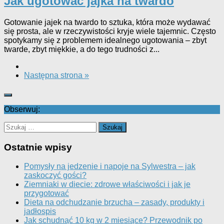
Jak ugotować jajka na twardo
Gotowanie jajek na twardo to sztuka, która może wydawać
się prosta, ale w rzeczywistości kryje wiele tajemnic. Często
spotykamy się z problemem idealnego ugotowania – zbyt
twarde, zbyt miękkie, a do tego trudności z...
Następna strona »
Obserwuj:
Szukaj:
Ostatnie wpisy
Pomysły na jedzenie i napoje na Sylwestra – jak
zaskoczyć gości?
Ziemniaki w diecie: zdrowe właściwości i jak je
przygotować
Dieta na odchudzanie brzucha – zasady, produkty i
jadłospis
Jak schudnąć 10 kg w 2 miesiące? Przewodnik po