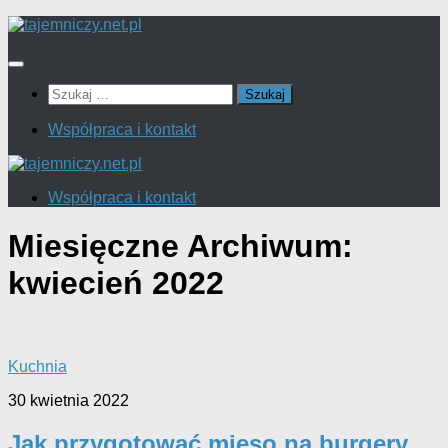
Przejdź
do
treści
Szukaj:
Współpraca i kontakt
Współpraca i kontakt
Miesięczne Archiwum:
kwiecień 2022
Kuchnia
30 kwietnia 2022
Jak przygotować mięso na burgery