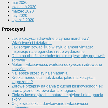
maj 2020
kwiecień 2020
marzec 2020
luty 2020
styczeń 2020
Przeczytaj
Jakie korzyści zdrowotne przynosi marchew?
Właściwości i działanie
Jak zorganizować ślub w stylu glamour vintage:
inspiracje na eleganckie i retro wydarzenie
Dieta na obniżenie cholesterolu: co jeść, aby poprawić
zdrowie?
Melon – właściwości, wartości odżywcze i zdrowotne
korzyści
Najlepsze przepisy na śniadania
Krótka monodieta – jak działa, jakie ma korzyści i
zagrożenia?
Zdrowe przepisy na dania z kuchni bliskowschodniej:
aromatyczne i zdrowe dania z regionu
Zioła w kosmetykach – naturalne piękno i pielęgnacja
skóry
Olej z wiesiołka – dawkowanie i właściwości
zdrowotne