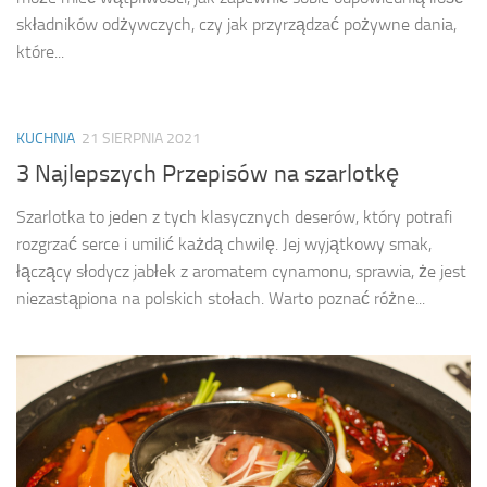
składników odżywczych, czy jak przyrządzać pożywne dania,
które...
KUCHNIA
21 SIERPNIA 2021
3 Najlepszych Przepisów na szarlotkę
Szarlotka to jeden z tych klasycznych deserów, który potrafi
rozgrzać serce i umilić każdą chwilę. Jej wyjątkowy smak,
łączący słodycz jabłek z aromatem cynamonu, sprawia, że jest
niezastąpiona na polskich stołach. Warto poznać różne...