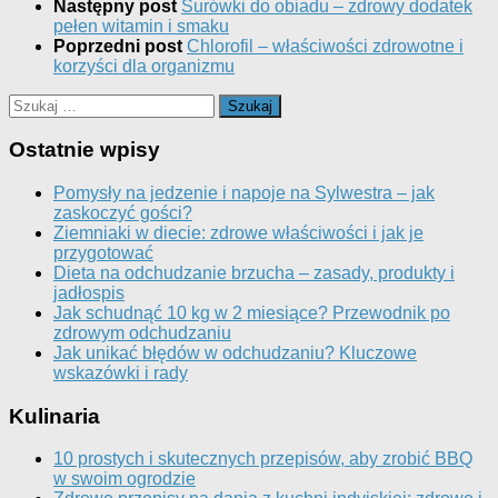
Następny post
Surówki do obiadu – zdrowy dodatek
pełen witamin i smaku
Poprzedni post
Chlorofil – właściwości zdrowotne i
korzyści dla organizmu
Szukaj:
Ostatnie wpisy
Pomysły na jedzenie i napoje na Sylwestra – jak
zaskoczyć gości?
Ziemniaki w diecie: zdrowe właściwości i jak je
przygotować
Dieta na odchudzanie brzucha – zasady, produkty i
jadłospis
Jak schudnąć 10 kg w 2 miesiące? Przewodnik po
zdrowym odchudzaniu
Jak unikać błędów w odchudzaniu? Kluczowe
wskazówki i rady
Kulinaria
10 prostych i skutecznych przepisów, aby zrobić BBQ
w swoim ogrodzie