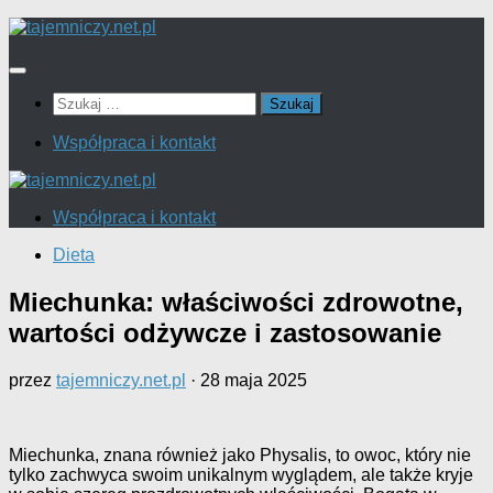
Przejdź
do
treści
Szukaj:
Współpraca i kontakt
Współpraca i kontakt
Dieta
Miechunka: właściwości zdrowotne,
wartości odżywcze i zastosowanie
przez
tajemniczy.net.pl
·
28 maja 2025
Miechunka, znana również jako Physalis, to owoc, który nie
tylko zachwyca swoim unikalnym wyglądem, ale także kryje