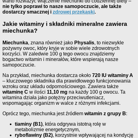
warto rozważyć włączenie miechunki do codziennej diety –
nie tylko poprawi to nasze samopoczucie, ale także
dostarczy smacznej i
zdrowej przekąski
.
Jakie witaminy i składniki mineralne zawiera
miechunka?
Miechunka
, znana również jako
Physalis
, to niezwykle
pożywny owoc, który kryje w sobie wiele zdrowotnych
korzyści. W zaledwie 100 g tego owocu znajdziemy
bogactwo witamin i minerałów, które wspierają nasze
samopoczucie.
Na przykład, miechunka dostarcza około
720 IU witaminy A
– kluczowego składnika dla prawidłowego funkcjonowania
wzroku oraz układu odpornościowego. Zawiera także
witaminę C
w ilości
11,10 mg
na każdy 100 g owocu. Ta
witamina działa jako potężny przeciwutleniacz,
wspomagając organizm w walce z różnymi infekcjami.
Oprócz tego, miechunka jest źródłem
witamin z grupy B
:
tiaminy (B1)
, która odgrywa istotną rolę w
metabolizmie energetycznym,
ryboflawiny (B2)
, korzystnie wpływającej na kondycję