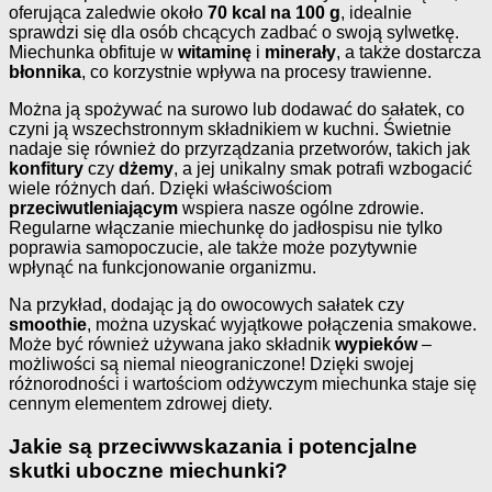
oferująca zaledwie około
70 kcal na 100 g
, idealnie
sprawdzi się dla osób chcących zadbać o swoją sylwetkę.
Miechunka obfituje w
witaminę
i
minerały
, a także dostarcza
błonnika
, co korzystnie wpływa na procesy trawienne.
Można ją spożywać na surowo lub dodawać do sałatek, co
czyni ją wszechstronnym składnikiem w kuchni. Świetnie
nadaje się również do przyrządzania przetworów, takich jak
konfitury
czy
dżemy
, a jej unikalny smak potrafi wzbogacić
wiele różnych dań. Dzięki właściwościom
przeciwutleniającym
wspiera nasze ogólne zdrowie.
Regularne włączanie miechunkę do jadłospisu nie tylko
poprawia samopoczucie, ale także może pozytywnie
wpłynąć na funkcjonowanie organizmu.
Na przykład, dodając ją do owocowych sałatek czy
smoothie
, można uzyskać wyjątkowe połączenia smakowe.
Może być również używana jako składnik
wypieków
–
możliwości są niemal nieograniczone! Dzięki swojej
różnorodności i wartościom odżywczym miechunka staje się
cennym elementem zdrowej diety.
Jakie są przeciwwskazania i potencjalne
skutki uboczne miechunki?