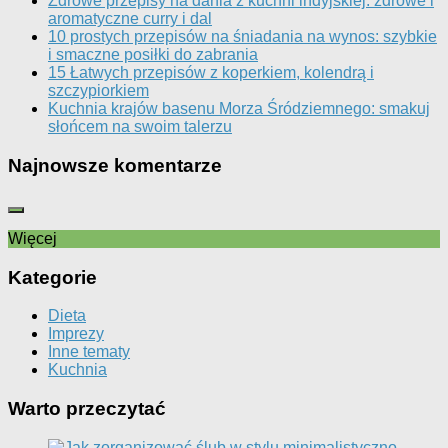
Zdrowe przepisy na dania z kuchni indyjskiej: zdrowe i
aromatyczne curry i dal
10 prostych przepisów na śniadania na wynos: szybkie
i smaczne posiłki do zabrania
15 Łatwych przepisów z koperkiem, kolendrą i
szczypiorkiem
Kuchnia krajów basenu Morza Śródziemnego: smakuj
słońcem na swoim talerzu
Najnowsze komentarze
Więcej
Kategorie
Dieta
Imprezy
Inne tematy
Kuchnia
Warto przeczytać