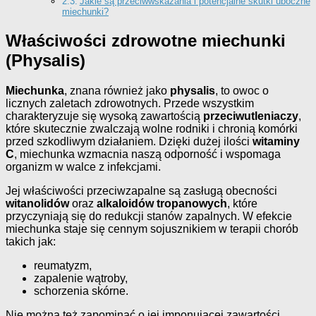
Jakie są przeciwwskazania i potencjalne skutki uboczne
miechunki?
Właściwości zdrowotne miechunki
(Physalis)
Miechunka
, znana również jako
physalis
, to owoc o
licznych zaletach zdrowotnych. Przede wszystkim
charakteryzuje się wysoką zawartością
przeciwutleniaczy
,
które skutecznie zwalczają wolne rodniki i chronią komórki
przed szkodliwym działaniem. Dzięki dużej ilości
witaminy
C
, miechunka wzmacnia naszą odporność i wspomaga
organizm w walce z infekcjami.
Jej właściwości przeciwzapalne są zasługą obecności
witanolidów
oraz
alkaloidów tropanowych
, które
przyczyniają się do redukcji stanów zapalnych. W efekcie
miechunka staje się cennym sojusznikiem w terapii chorób
takich jak:
reumatyzm,
zapalenie wątroby,
schorzenia skórne.
Nie można też zapominać o jej imponującej zawartości