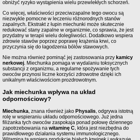
obniżyć ryzyko wystąpienia wielu przewlekłych schorzeń.
Co więcej, właściwości przeciwzapalne tego owocu są
niezwykle pomocne w leczeniu różnorodnych stanów
zapalnych. Ekstrakt z łupin miechunki może skutecznie
redukować stany zapalne w organizmie, co sprawia, że jest
przydatny w terapii wielu dolegliwości. Dodatkowo wspiera
zdrowie stawów poprzez poprawę krążenia krwi, co
przyczynia się do łagodzenia bólów stawowych.
Nie można również pominąć jej zastosowania przy
kamicy
nerkowej
. Miechunka pomaga w wydalaniu toksycznych
substancji z organizmu, a regularne spożywanie tych
owoców przynosi liczne korzyści zdrowotne dzięki ich
unikalnym właściwościom prozdrowotnym.
Jak miechunka wpływa na układ
odpornościowy?
Miechunka
, znana również jako
Physalis
, odgrywa istotną
rolę w wspieraniu układu odpornościowego. Już jedna
filiżanka tych owoców zaspokaja ponad połowę dziennego
zapotrzebowania na
witaminę C
, która jest niezbędna do
prawidłowego działania systemu immunologicznego.
Witamina ta wspiera produkcję białych krwinek i wykazuje