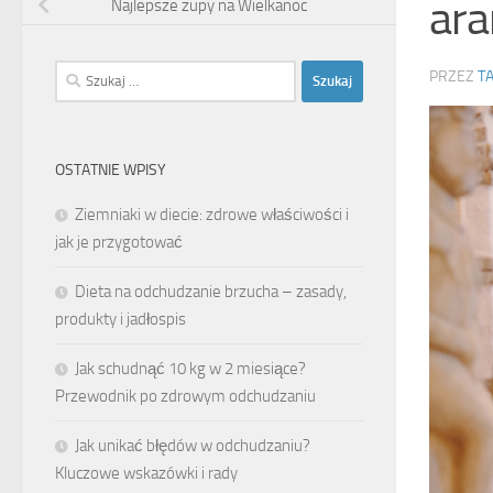
ara
Najlepsze zupy na Wielkanoc
Szukaj:
PRZEZ
T
OSTATNIE WPISY
Ziemniaki w diecie: zdrowe właściwości i
jak je przygotować
Dieta na odchudzanie brzucha – zasady,
produkty i jadłospis
Jak schudnąć 10 kg w 2 miesiące?
Przewodnik po zdrowym odchudzaniu
Jak unikać błędów w odchudzaniu?
Kluczowe wskazówki i rady