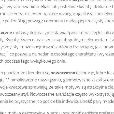
ją i wyrafinowaniem. Białe lub pastelowe kwiaty, delikatne t
brne akcenty to elementy, które wzbogacają klasyczne dekora
je podkreślają powagę ceremonii i nadają jej uroczysty char
yczne
motywy dekoracyjne stawiają akcent na ciepłe kolory 
ły. Kwiaty, świece oraz serca są integralnymi elementami ta
czny styl może obejmować zarówno tradycyjne, jak i nowo
racji, co pozwala na nadanie osobistego charakteru i wyraże
h podczas tego wyjątkowego dnia.
im popularnym trendem są
nowoczesne
dekoracje, które łąc
ją. Minimalistyczne rozwiązania, geometryczne kształty or
cje kwiatowe sprawiają, że takie motywy są atrakcyjne dla
owoczesny styl. Nowoczesne aranżacje często wykorzystuj
enia kolorystyczne, co podkreśla indywidualność pary młode
jąc motyw dekoracyjny, warto uwzględnić osobiste preferen