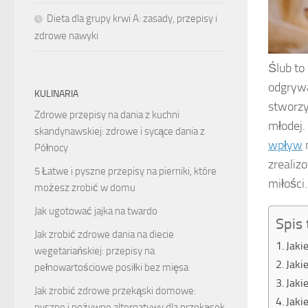
Dieta dla grupy krwi A: zasady, przepisy i
zdrowe nawyki
Ślub to
odgrywa
KULINARIA
stworzy
Zdrowe przepisy na dania z kuchni
młodej.
skandynawskiej: zdrowe i sycące dania z
wpływ
n
Północy
zrealiz
5 Łatwe i pyszne przepisy na pierniki, które
miłości.
możesz zrobić w domu
Jak ugotować jajka na twardo
Spis 
Jak zrobić zdrowe dania na diecie
Jaki
wegetariańskiej: przepisy na
Jaki
pełnowartościowe posiłki bez mięsa
Jaki
Jak zrobić zdrowe przekąski domowe:
Jaki
pyszne i pożywne alternatywy dla przekąsek