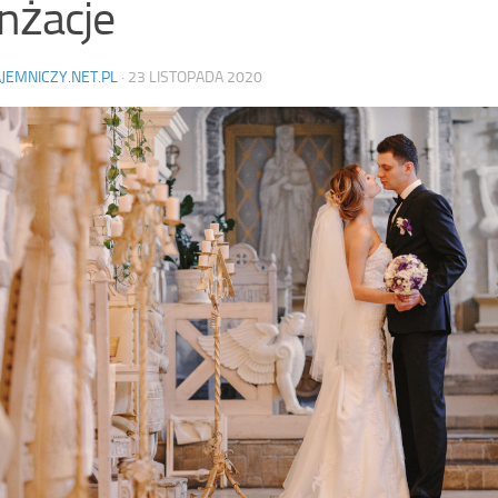
nżacje
AJEMNICZY.NET.PL
·
23 LISTOPADA 2020