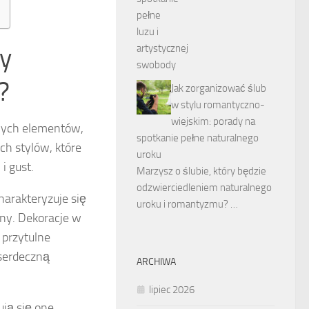
wy
?
Jak zorganizować ślub
w stylu romantyczno-
wiejskim: porady na
owych elementów,
spotkanie pełne naturalnego
ch stylów, które
uroku
i gust.
Marzysz o ślubie, który będzie
odzwierciedleniem naturalnego
Charakteryzuje się
uroku i romantyzmu? …
iny. Dekoracje w
 przytulne
serdeczną
ARCHIWA
lipiec 2026
ują się one