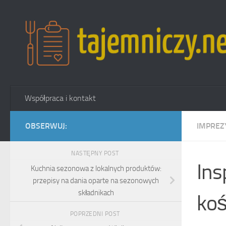
Przejdź do treści
Współpraca i kontakt
OBSERWUJ:
IMPREZ
NASTĘPNY POST
Ins
Kuchnia sezonowa z lokalnych produktów:
przepisy na dania oparte na sezonowych
składnikach
koś
POPRZEDNI POST