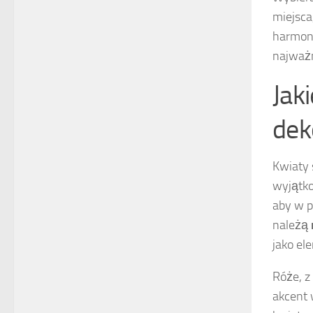
miejsca
harmoni
najważn
Jak
dek
Kwiaty 
wyjątko
aby w p
należą
jako el
Róże, z
akcent 