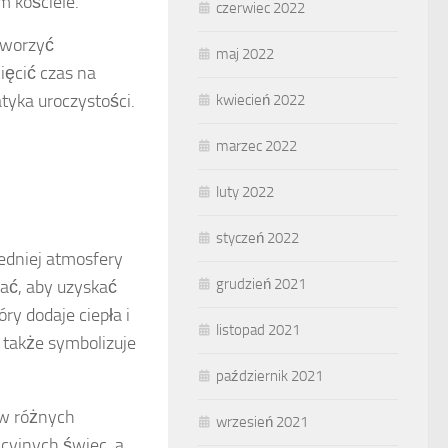
m kościele.
czerwiec 2022
tworzyć
maj 2022
ęcić czas na
atyka uroczystości.
kwiecień 2022
marzec 2022
luty 2022
styczeń 2022
edniej atmosfery
grudzień 2021
tać, aby uzyskać
ry dodaje ciepła i
listopad 2021
 także symbolizuje
październik 2021
 w różnych
wrzesień 2021
cyjnych świec, a