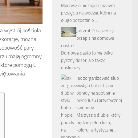
Marzysz o niezapomnianym
przyjęciu na wodzie, które na
długo pozostanie …
a wystrój kościoła
Jak zrobić najlepszy
przepis na domowe
ekoracje, można
ciasto?
osobowość pary
Domowe ciasto to nie tylko
tarzu mają ogromny
pyszny deser, ale także
 które pomogą Ci
doskonały …
więtowania
Jak zorganizować ślub
w stylu boho-hippie:
porady na spotkanie
pełne luzu i artystycznej
swobody
Marzysz o ślubie, który
będzie pełen luzu,
koloru i artystycznej …