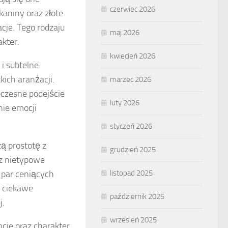
czerwiec 2026
kaniny oraz złote
cje. Tego rodzaju
maj 2026
akter.
kwiecień 2026
i subtelne
kich aranżacji.
marzec 2026
czesne podejście
luty 2026
nie emocji
styczeń 2026
zą prostotę z
grudzień 2025
az nietypowe
 par ceniących
listopad 2025
ą ciekawe
październik 2025
j.
wrzesień 2025
cje oraz charakter