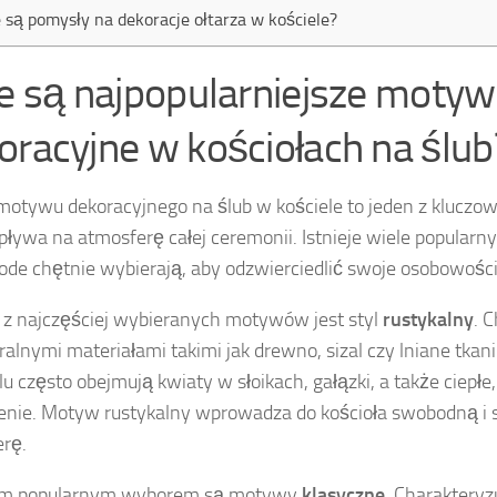
e są pomysły na dekoracje ołtarza w kościele?
ie są najpopularniejsze moty
oracyjne w kościołach na ślub
otywu dekoracyjnego na ślub w kościele to jeden z klucz
pływa na atmosferę całej ceremonii. Istnieje wiele popularny
ode chętnie wybierają, aby odzwierciedlić swoje osobowości 
z najczęściej wybieranych motywów jest styl
rustykalny
. 
ralnymi materiałami takimi jak drewno, sizal czy lniane tkan
lu często obejmują kwiaty w słoikach, gałązki, a także ciepłe,
enie. Motyw rustykalny wprowadza do kościoła swobodną i 
rę.
ym popularnym wyborem są motywy
klasyczne
. Charakteryz