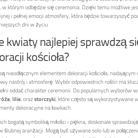
, w którym odbędzie się ceremonia. Dzięki temu możliwe jes
jnej i pełnej emocji atmosfery, która będzie towarzyszyć po
iejszych dni w życiu.
ie kwiaty najlepiej sprawdzą s
oracji kościoła?
są nieodłącznym elementem dekoracji kościoła, nadającym
wy nastrój i atmosferę. Wybór odpowiednich roślin ma kluc
ełni oddać charakter ceremonii. Do popularnych wyborów w
róże
,
lilie
, oraz
storczyki
, które często są wykorzystywane w
ementy dekoracyjne na ławkach.
 ich bogatą symboliką miłości i piękna, doskonale sprawdzaj
w ślubnej aranżacji. Mogą być używane solo lub w połączeni