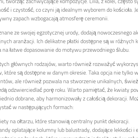
i, tworząc zachwycające kompozycje. Lilia, z kolei, często s
ość i czystość, co czyni ją idealnym wyborem do kościoła. J
sywny zapach wzbogacają atmosferę ceremonii.
 znane ze swojej egzotycznej urody, dodają nowoczesnego a
jnych aranżacji. Ich delikatne płatki dostępne są w różnych k
 na łatwe dopasowanie do motywu przewodniego ślubu.
tych głównych rodzajów, warto również rozważyć wykorzy
, które są dostępne w danym okresie. Taka opcja nie tylko w
ntów, ale również pozwala na stworzenie unikalnych, śwież
ędą odzwierciedlać porę roku. Warto pamiętać, że kwiaty p
iednio dobrane, aby harmonizowały z całością dekoracji. Mo
stać w następujących formach:
iety na ołtarzu, które stanowią centralny punkt dekoracji.
landy oplatające kolumny lub balustrady, dodające lekkości i e