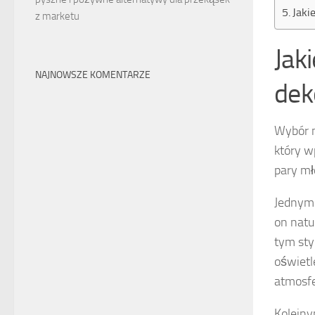
Jaki
z marketu
Jak
NAJNOWSZE KOMENTARZE
dek
Wybór m
który w
pary mł
Jednym 
on natu
tym sty
oświetl
atmosfe
Kolejn