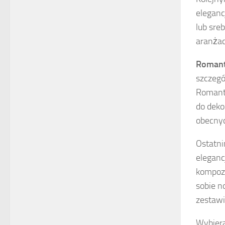
eleganc
lub sre
aranżac
Romant
szczegó
Romanty
do deko
obecnyc
Ostatn
eleganc
kompozy
sobie n
zestawi
Wybiera