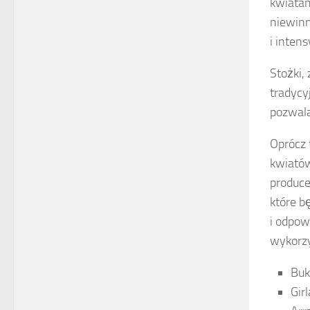
kwiatam
niewinn
i inten
Stożki,
tradycy
pozwala
Oprócz 
kwiatów
produce
które b
i odpow
wykorzy
Buk
Gir