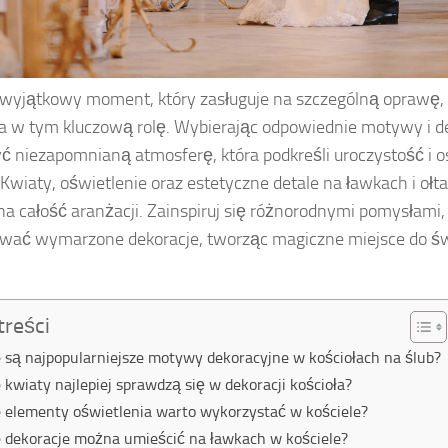
 wyjątkowy moment, który zasługuje na szczególną oprawę, 
 w tym kluczową rolę. Wybierając odpowiednie motywy i d
ć niezapomnianą atmosferę, która podkreśli uroczystość i 
 Kwiaty, oświetlenie oraz estetyczne detale na ławkach i oł
a całość aranżacji. Zainspiruj się różnorodnymi pomysłami,
ować wymarzone dekoracje, tworząc magiczne miejsce do ś
treści
e są najpopularniejsze motywy dekoracyjne w kościołach na ślub?
e kwiaty najlepiej sprawdzą się w dekoracji kościoła?
e elementy oświetlenia warto wykorzystać w kościele?
e dekoracje można umieścić na ławkach w kościele?