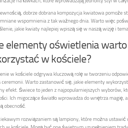
anżacje na ławkach, które wprowadzają jednolity styl w cały
pewnością, dobrze dobrana kompozycja kwiatowa pomoże s
mniane wspomnienia z tak ważnego dnia. Warto więc poświ
lenie, jakie kwiaty najlepiej wpiszą się w naszą wizję i tem
ie elementy oświetlenia warto
orzystać w kościele?
enie w kościele odgrywa kluczową rolę w tworzeniu odpowi
 ceremonii. Warto zastanowić się, jakie elementy wykorzys
y efekt. Świece to jeden z najpopularniejszych wyborów, któ
ści. Ich migoczące światło wprowadza do wnętrza magię, a
ą obecność.
ciekawym rozwiązaniem są lampiony, które można ustawić
ch w kościele. Mogą być one świetnym uzupełnieniem trady