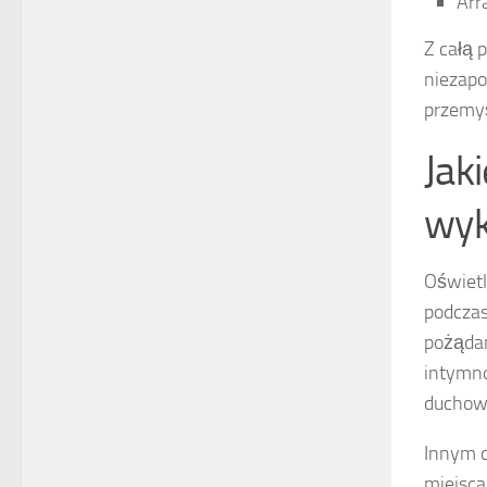
Arr
Z całą 
niezapo
przemyś
Jak
wyk
Oświetl
podczas
pożądan
intymno
duchow
Innym 
miejsca