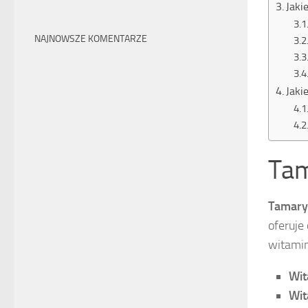
Jaki
NAJNOWSZE KOMENTARZE
Jaki
Tam
Tamary
oferuje
witamin
Wit
Wit