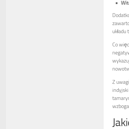
Wit
Dodatko
zawart
układu 
Co więc
negat
wykazuj
nowotwo
Z uwag
indyjsk
tamaryn
wzbogac
Jak