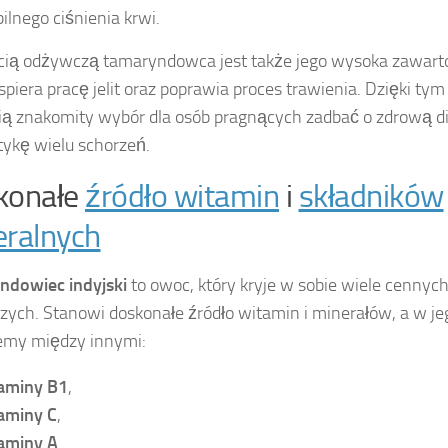
bilnego ciśnienia krwi.
cią odżywczą tamaryndowca jest także jego wysoka zawar
spiera pracę jelit oraz poprawia proces trawienia. Dzięki t
ą znakomity wybór dla osób pragnących zadbać o zdrową di
ktykę wielu schorzeń.
konałe
źródło witamin
i
składników
ralnych
ndowiec indyjski
to owoc, który kryje w sobie wiele cennyc
ych. Stanowi doskonałe źródło witamin i minerałów, a w jeg
emy między innymi:
aminy B1
,
aminy C
,
aminy A
.