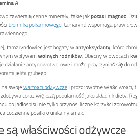
amina A
.
wo zawierają cenne minerały, takie jak
potas
i
magnez
. Dz
ości
błonnika pokarmowego
, tamarynd wspomaga prawidłow
trawiennego.
ej, tamaryndowiec jest bogaty w
antyoksydanty
, które chr
ywnym wpływem
wolnych rodników
. Obecny w owocach
kw
e działanie antynowotworowe i może przyczyniać się do oc
rami jelita grubego.
i na swoje
wartości odżywcze
i prozdrowotne właściwości,
i zdobywa coraz większą popularność jako składnik diety. Re
du do jadłospisu nie tylko przynosi liczne korzyści zdrowotne
a codzienne posiłki o unikalny smak.
ie są właściwości odżywcze