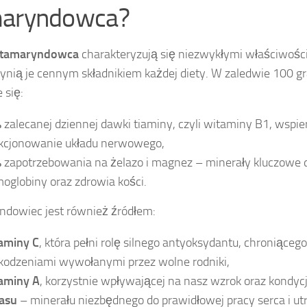
aryndowca?
tamaryndowca
charakteryzują się niezwykłymi właściwoś
zynią je cennym składnikiem każdej diety. W zaledwie 100
 się:
%
zalecanej dziennej dawki tiaminy, czyli witaminy B1, wspie
kcjonowanie układu nerwowego,
%
zapotrzebowania na żelazo i magnez – minerały kluczowe d
oglobiny oraz zdrowia kości.
dowiec jest również źródłem:
aminy C
, która pełni rolę silnego antyoksydantu, chroniąceg
kodzeniami wywołanymi przez wolne rodniki,
aminy A
, korzystnie wpływającej na nasz wzrok oraz kondycj
asu
– minerału niezbędnego do prawidłowej pracy serca i u