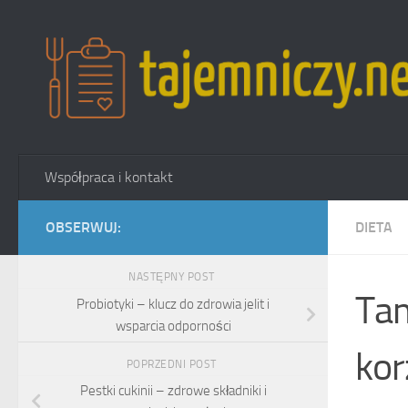
Przejdź do treści
Współpraca i kontakt
OBSERWUJ:
DIETA
NASTĘPNY POST
Tam
Probiotyki – klucz do zdrowia jelit i
wsparcia odporności
kor
POPRZEDNI POST
Pestki cukinii – zdrowe składniki i