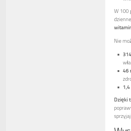
W 100 g
dzienne
witami
Nie moż
314
wła
46
zdr
1,4
Dzięki
poprawy
sprzyja