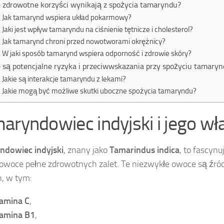
e zdrowotne korzyści wynikają z spożycia tamaryndu?
Jak tamarynd wspiera układ pokarmowy?
Jaki jest wpływ tamaryndu na ciśnienie tętnicze i cholesterol?
Jak tamarynd chroni przed nowotworami okrężnicy?
W jaki sposób tamarynd wspiera odporność i zdrowie skóry?
e są potencjalne ryzyka i przeciwwskazania przy spożyciu tamary
Jakie są interakcje tamaryndu z lekami?
Jakie mogą być możliwe skutki uboczne spożycia tamaryndu?
aryndowiec indyjski i jego wł
ndowiec indyjski
, znany jako
Tamarindus indica
, to fascynu
 owoce pełne zdrowotnych zalet. Te niezwykłe owoce są źró
, w tym:
amina C
,
amina B1
,