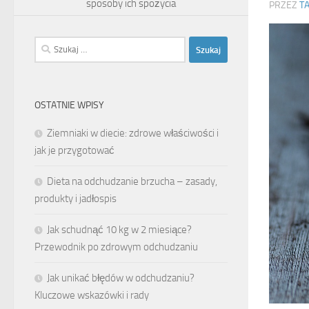
sposoby ich spożycia
PRZEZ
T
Szukaj:
OSTATNIE WPISY
Ziemniaki w diecie: zdrowe właściwości i
jak je przygotować
Dieta na odchudzanie brzucha – zasady,
produkty i jadłospis
Jak schudnąć 10 kg w 2 miesiące?
Przewodnik po zdrowym odchudzaniu
Jak unikać błędów w odchudzaniu?
Kluczowe wskazówki i rady