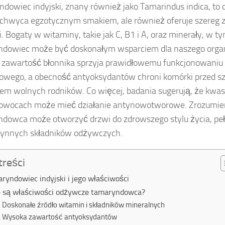
dowiec indyjski, znany również jako Tamarindus indica, to o
achwyca egzotycznym smakiem, ale również oferuje szereg
i. Bogaty w witaminy, takie jak C, B1 i A, oraz minerały, w t
ndowiec może być doskonałym wsparciem dla naszego orga
zawartość błonnika sprzyja prawidłowemu funkcjonowaniu 
wego, a obecność antyoksydantów chroni komórki przed s
iem wolnych rodników. Co więcej, badania sugerują, że kw
 owocach może mieć działanie antynowotworowe. Zrozumie
dowca może otworzyć drzwi do zdrowszego stylu życia, pe
zynnych składników odżywczych.
treści
ryndowiec indyjski i jego właściwości
e są właściwości odżywcze tamaryndowca?
Doskonałe źródło witamin i składników mineralnych
Wysoka zawartość antyoksydantów