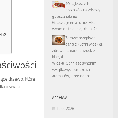
10 najlepszych
przepisów na zdrowy
gulasz z jelenia
Gulasz z jelenia to nie tylko
wyśmienite danie, ale także …
ndu?
Zdrowe przepisy na
dania z kuchni włoskiej:
zdrowe i smaczne włoskie
klasyki
aściwości
Włoska kuchnia to synonim
wyjątkowych smaków i
aromatów, które cieszą …
jące drzewo, które
dłem wielu
ARCHIWA
lipiec 2026