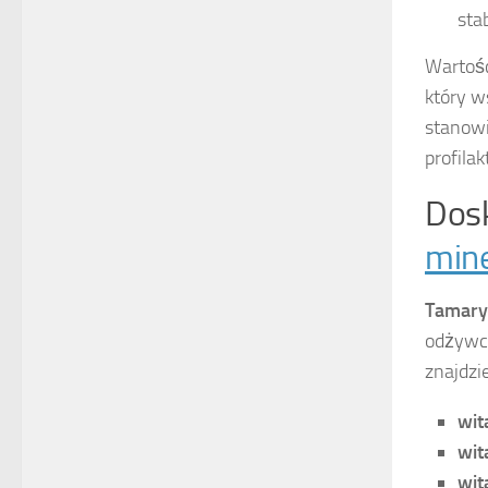
sta
Wartoś
który w
stanowi
profila
Dos
mine
Tamary
odżywcz
znajdzi
wit
wit
wit