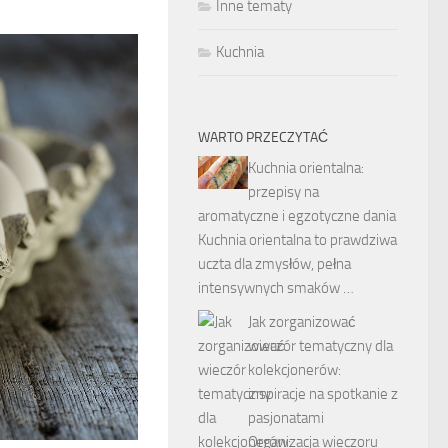
Inne tematy
Kuchnia
WARTO PRZECZYTAĆ
Kuchnia orientalna:
przepisy na
aromatyczne i egzotyczne dania
Kuchnia orientalna to prawdziwa
uczta dla zmysłów, pełna
intensywnych smaków …
Jak zorganizować
wieczór tematyczny dla
kolekcjonerów:
inspiracje na spotkanie z
pasjonatami
Organizacja wieczoru