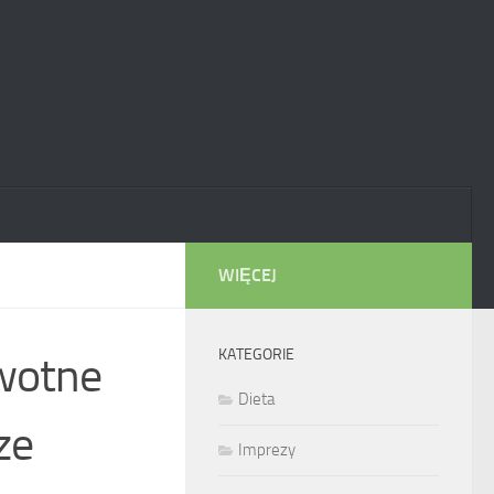
WIĘCEJ
KATEGORIE
owotne
Dieta
ze
Imprezy