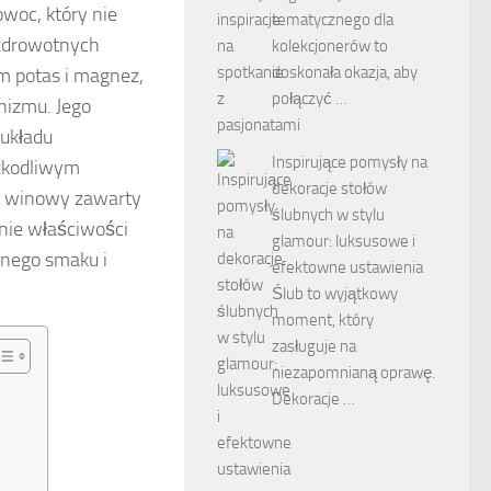
woc, który nie
tematycznego dla
 zdrowotnych
kolekcjonerów to
doskonała okazja, aby
ym potas i magnez,
połączyć …
nizmu. Jego
układu
Inspirujące pomysły na
zkodliwym
dekoracje stołów
as winowy zawarty
ślubnych w stylu
nie właściwości
glamour: luksusowe i
łnego smaku i
efektowne ustawienia
Ślub to wyjątkowy
moment, który
zasługuje na
niezapomnianą oprawę.
Dekoracje …