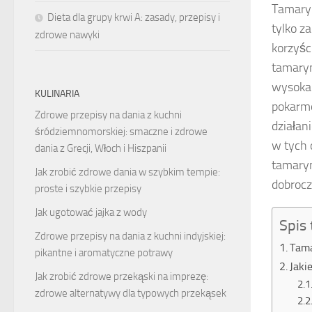
Tamaryn
Dieta dla grupy krwi A: zasady, przepisy i
tylko z
zdrowe nawyki
korzyśc
tamary
wysoka 
KULINARIA
pokarmo
Zdrowe przepisy na dania z kuchni
działan
śródziemnomorskiej: smaczne i zdrowe
w tych
dania z Grecji, Włoch i Hiszpanii
tamaryn
Jak zrobić zdrowe dania w szybkim tempie:
dobroc
proste i szybkie przepisy
Jak ugotować jajka z wody
Spis 
Zdrowe przepisy na dania z kuchni indyjskiej:
Tama
pikantne i aromatyczne potrawy
Jaki
Jak zrobić zdrowe przekąski na imprezę:
zdrowe alternatywy dla typowych przekąsek