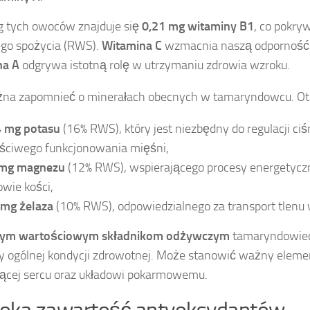
 tych owoców znajduje się
0,21 mg witaminy B1
, co pokry
go spożycia (RWS).
Witamina C
wzmacnia naszą odporność,
na A
odgrywa istotną rolę w utrzymaniu zdrowia wzroku.
na zapomnieć o minerałach obecnych w tamaryndowcu. Oto 
 mg potasu
(16% RWS), który jest niezbędny do regulacji ciś
ściwego funkcjonowania mięśni,
 mg magnezu
(12% RWS), wspierającego procesy energetyczn
owie kości,
 mg żelaza
(10% RWS), odpowiedzialnego za transport tlenu 
 tym wartościowym składnikom odżywczym
tamaryndowiec 
 ogólnej kondycji zdrowotnej. Może stanowić ważny elemen
jącej sercu oraz układowi pokarmowemu.