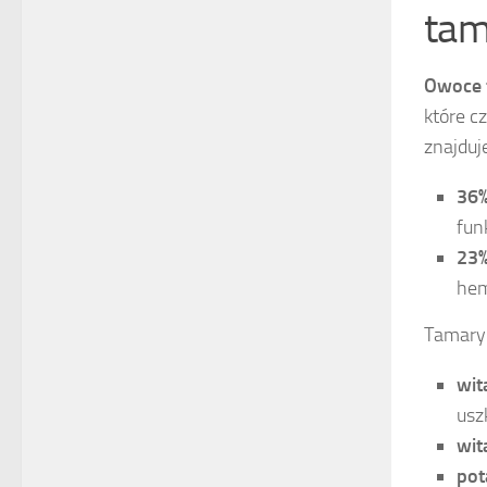
tam
Owoce 
które c
znajduje
36
fun
23
hem
Tamaryn
wit
usz
wit
pot