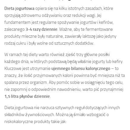
Dieta jogurtowa
opiera się na kilku istotnych zasadach, które
sprzyjają zdrowemu odżywianiu oraz redukcji wagi. Jej
fundamentem jest regularne spożywanie jogurtów i kefirów,
zalecanego
3-4 razy dziennie
. Ważne, aby te fermentowane
produkty mleczne były naturalne, zawierały laktozę jako jedyny
rodzaj cukru i były wolne od sztucznych dodatków.
W ramach tej diety warto również zjeść trzy główne posiłki
każdego dnia, w których podstawą będą właśnie jogurty lub kefiry.
Kluczowe jest utrzymanie
ujemnego bilansu kalorycznego
– to
znaczy, że ilość przyjmowanych kalorii powinna być mniejsza niż ta
spalana przez organizm. Aby pomóc sobie w osiągnięciu tego celu,
nie zapomnij o odpowiednim nawodnieniu; warto pić przynajmniej
1,5 litra płynów dziennie
.
Dieta jogurtowa nie narzuca sztywnych reguł dotyczących innych
składników żywnościowych. Można ją śmiało wzbogacić o
niskokaloryczne produkty takie jak: