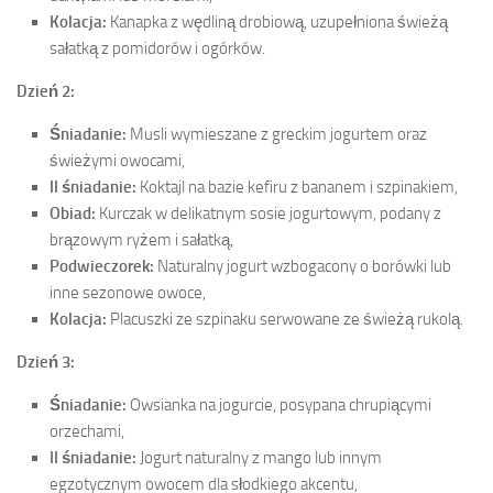
Kolacja:
Kanapka z wędliną drobiową, uzupełniona świeżą
sałatką z pomidorów i ogórków.
Dzień 2:
Śniadanie:
Musli wymieszane z greckim jogurtem oraz
świeżymi owocami,
II śniadanie:
Koktajl na bazie kefiru z bananem i szpinakiem,
Obiad:
Kurczak w delikatnym sosie jogurtowym, podany z
brązowym ryżem i sałatką,
Podwieczorek:
Naturalny jogurt wzbogacony o borówki lub
inne sezonowe owoce,
Kolacja:
Placuszki ze szpinaku serwowane ze świeżą rukolą.
Dzień 3:
Śniadanie:
Owsianka na jogurcie, posypana chrupiącymi
orzechami,
II śniadanie:
Jogurt naturalny z mango lub innym
egzotycznym owocem dla słodkiego akcentu,