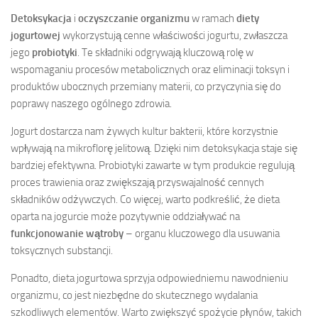
Detoksykacja
i
oczyszczanie organizmu
w ramach
diety
jogurtowej
wykorzystują cenne właściwości jogurtu, zwłaszcza
jego
probiotyki
. Te składniki odgrywają kluczową rolę w
wspomaganiu procesów metabolicznych oraz eliminacji toksyn i
produktów ubocznych przemiany materii, co przyczynia się do
poprawy naszego ogólnego zdrowia.
Jogurt dostarcza nam żywych kultur bakterii, które korzystnie
wpływają na mikroflorę jelitową. Dzięki nim detoksykacja staje się
bardziej efektywna. Probiotyki zawarte w tym produkcie regulują
proces trawienia oraz zwiększają przyswajalność cennych
składników odżywczych. Co więcej, warto podkreślić, że dieta
oparta na jogurcie może pozytywnie oddziaływać na
funkcjonowanie wątroby
– organu kluczowego dla usuwania
toksycznych substancji.
Ponadto, dieta jogurtowa sprzyja odpowiedniemu nawodnieniu
organizmu, co jest niezbędne do skutecznego wydalania
szkodliwych elementów. Warto zwiększyć spożycie płynów, takich