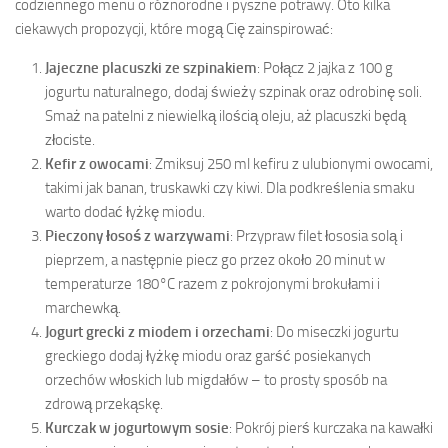
codziennego menu o różnorodne i pyszne potrawy. Oto kilka
ciekawych propozycji, które mogą Cię zainspirować:
Jajeczne placuszki ze szpinakiem
: Połącz 2 jajka z 100 g
jogurtu naturalnego, dodaj świeży szpinak oraz odrobinę soli.
Smaż na patelni z niewielką ilością oleju, aż placuszki będą
złociste.
Kefir z owocami
: Zmiksuj 250 ml kefiru z ulubionymi owocami,
takimi jak banan, truskawki czy kiwi. Dla podkreślenia smaku
warto dodać łyżkę miodu.
Pieczony łosoś z warzywami
: Przypraw filet łososia solą i
pieprzem, a następnie piecz go przez około 20 minut w
temperaturze 180°C razem z pokrojonymi brokułami i
marchewką.
Jogurt grecki z miodem i orzechami
: Do miseczki jogurtu
greckiego dodaj łyżkę miodu oraz garść posiekanych
orzechów włoskich lub migdałów – to prosty sposób na
zdrową przekąskę.
Kurczak w jogurtowym sosie
: Pokrój pierś kurczaka na kawałki