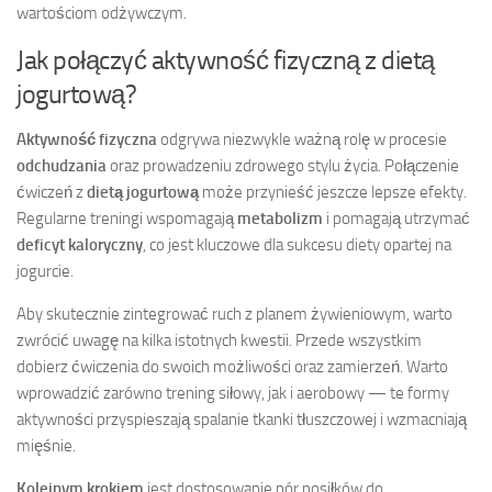
wartościom odżywczym.
Jak połączyć aktywność fizyczną z dietą
jogurtową?
Aktywność fizyczna
odgrywa niezwykle ważną rolę w procesie
odchudzania
oraz prowadzeniu zdrowego stylu życia. Połączenie
ćwiczeń z
dietą jogurtową
może przynieść jeszcze lepsze efekty.
Regularne treningi wspomagają
metabolizm
i pomagają utrzymać
deficyt kaloryczny
, co jest kluczowe dla sukcesu diety opartej na
jogurcie.
Aby skutecznie zintegrować ruch z planem żywieniowym, warto
zwrócić uwagę na kilka istotnych kwestii. Przede wszystkim
dobierz ćwiczenia do swoich możliwości oraz zamierzeń. Warto
wprowadzić zarówno trening siłowy, jak i aerobowy — te formy
aktywności przyspieszają spalanie tkanki tłuszczowej i wzmacniają
mięśnie.
Kolejnym krokiem
jest dostosowanie pór posiłków do