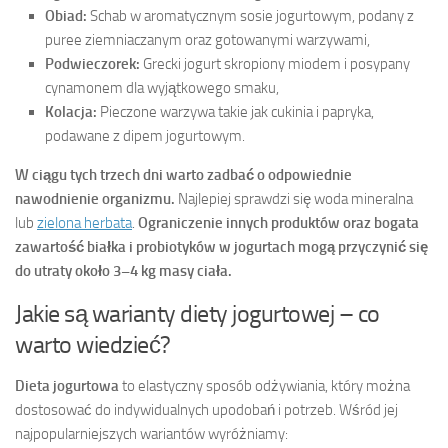
Obiad:
Schab w aromatycznym sosie jogurtowym, podany z
puree ziemniaczanym oraz gotowanymi warzywami,
Podwieczorek:
Grecki jogurt skropiony miodem i posypany
cynamonem dla wyjątkowego smaku,
Kolacja:
Pieczone warzywa takie jak cukinia i papryka,
podawane z dipem jogurtowym.
W ciągu tych trzech dni warto zadbać o odpowiednie
nawodnienie organizmu.
Najlepiej sprawdzi się woda mineralna
lub
zielona herbata
.
Ograniczenie innych produktów oraz bogata
zawartość białka i probiotyków w jogurtach mogą przyczynić się
do utraty około 3–4 kg masy ciała.
Jakie są warianty diety jogurtowej – co
warto wiedzieć?
Dieta jogurtowa
to elastyczny sposób odżywiania, który można
dostosować do indywidualnych upodobań i potrzeb. Wśród jej
najpopularniejszych wariantów wyróżniamy: