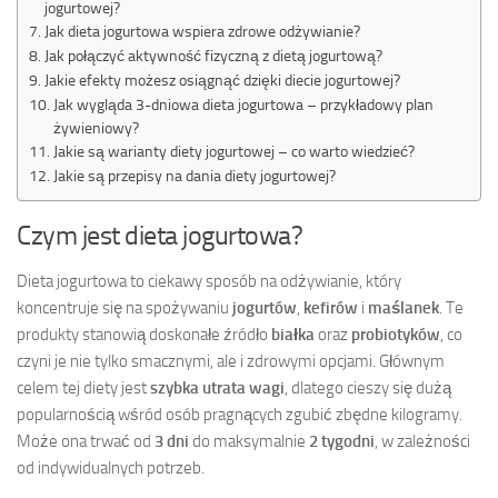
jogurtowej?
Jak dieta jogurtowa wspiera zdrowe odżywianie?
Jak połączyć aktywność fizyczną z dietą jogurtową?
Jakie efekty możesz osiągnąć dzięki diecie jogurtowej?
Jak wygląda 3-dniowa dieta jogurtowa – przykładowy plan
żywieniowy?
Jakie są warianty diety jogurtowej – co warto wiedzieć?
Jakie są przepisy na dania diety jogurtowej?
Czym jest dieta jogurtowa?
Dieta jogurtowa to ciekawy sposób na odżywianie, który
koncentruje się na spożywaniu
jogurtów
,
kefirów
i
maślanek
. Te
produkty stanowią doskonałe źródło
białka
oraz
probiotyków
, co
czyni je nie tylko smacznymi, ale i zdrowymi opcjami. Głównym
celem tej diety jest
szybka utrata wagi
, dlatego cieszy się dużą
popularnością wśród osób pragnących zgubić zbędne kilogramy.
Może ona trwać od
3 dni
do maksymalnie
2 tygodni
, w zależności
od indywidualnych potrzeb.