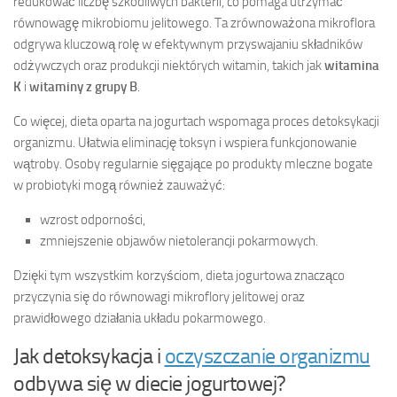
redukować liczbę szkodliwych bakterii, co pomaga utrzymać
równowagę mikrobiomu jelitowego. Ta zrównoważona mikroflora
odgrywa kluczową rolę w efektywnym przyswajaniu składników
odżywczych oraz produkcji niektórych witamin, takich jak
witamina
K
i
witaminy z grupy B
.
Co więcej, dieta oparta na jogurtach wspomaga proces detoksykacji
organizmu. Ułatwia eliminację toksyn i wspiera funkcjonowanie
wątroby. Osoby regularnie sięgające po produkty mleczne bogate
w probiotyki mogą również zauważyć:
wzrost odporności,
zmniejszenie objawów nietolerancji pokarmowych.
Dzięki tym wszystkim korzyściom, dieta jogurtowa znacząco
przyczynia się do równowagi mikroflory jelitowej oraz
prawidłowego działania układu pokarmowego.
Jak detoksykacja i
oczyszczanie organizmu
odbywa się w diecie jogurtowej?