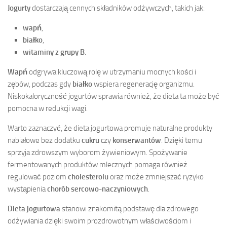
Jogurty
dostarczają cennych składników odżywczych, takich jak:
wapń
,
białko
,
witaminy z grupy B
.
Wapń
odgrywa kluczową rolę w utrzymaniu mocnych kości i
zębów, podczas gdy
białko
wspiera regenerację organizmu.
Niskokaloryczność jogurtów sprawia również, że dieta ta może być
pomocna w redukcji wagi.
Warto zaznaczyć, że dieta jogurtowa promuje naturalne produkty
nabiałowe bez dodatku
cukru
czy
konserwantów
. Dzięki temu
sprzyja zdrowszym wyborom żywieniowym. Spożywanie
fermentowanych produktów mlecznych pomaga również
regulować poziom
cholesterolu
oraz może zmniejszać ryzyko
wystąpienia
chorób sercowo-naczyniowych
.
Dieta jogurtowa
stanowi znakomitą podstawę dla zdrowego
odżywiania dzięki swoim prozdrowotnym właściwościom i