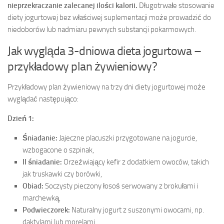
nieprzekraczanie zalecanej ilości kalorii.
Długotrwałe stosowanie
diety jogurtowej bez właściwej suplementacji może prowadzić do
niedoborów lub nadmiaru pewnych substancji pokarmowych.
Jak wygląda 3-dniowa dieta jogurtowa –
przykładowy plan żywieniowy?
Przykładowy plan żywieniowy na trzy dni diety jogurtowej może
wyglądać następująco:
Dzień 1:
Śniadanie:
Jajeczne placuszki przygotowane na jogurcie,
wzbogacone o szpinak,
II śniadanie:
Orzeźwiający kefir z dodatkiem owoców, takich
jak truskawki czy borówki,
Obiad:
Soczysty pieczony łosoś serwowany z brokułami i
marchewką,
Podwieczorek:
Naturalny jogurt z suszonymi owocami, np.
daktylami lub morelami,