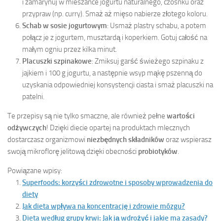
i zamarynuj w mieszance jogurtu naturalnego, czosnku oraz
przypraw (np. curry). Smaż aż mięso nabierze złotego koloru.
Schab w sosie jogurtowym
: Usmaż plastry schabu, a potem
połącz je z jogurtem, musztardą i koperkiem. Gotuj całość na
małym ogniu przez kilka minut.
Placuszki szpinakowe
: Zmiksuj garść świeżego szpinaku z
jajkiem i 100 g jogurtu, a następnie wsyp mąkę pszenną do
uzyskania odpowiedniej konsystencji ciasta i smaż placuszki na
patelni.
Te przepisy są nie tylko smaczne, ale również pełne
wartości
odżywczych
! Dzięki diecie opartej na produktach mlecznych
dostarczasz organizmowi
niezbędnych składników
oraz wspierasz
swoją mikroflorę jelitową dzięki obecności
probiotyków
.
Powiązane wpisy:
Superfoods: korzyści zdrowotne i sposoby wprowadzenia do
diety
Jak dieta wpływa na koncentrację i zdrowie mózgu?
Dieta według grupy krwi: Jak ją wdrożyć i jakie ma zasady?