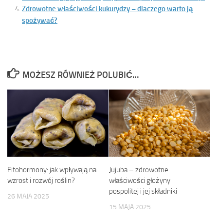
Zdrowotne właściwości kukurydzy – dlaczego warto ją
spożywać?
MOŻESZ RÓWNIEŻ POLUBIĆ…
Jujuba – zdrowotne
Fitohormony: jak wpływają na
właściwości głożyny
wzrost i rozwój roślin?
pospolitej i jej składniki
26 MAJA 2025
15 MAJA 2025