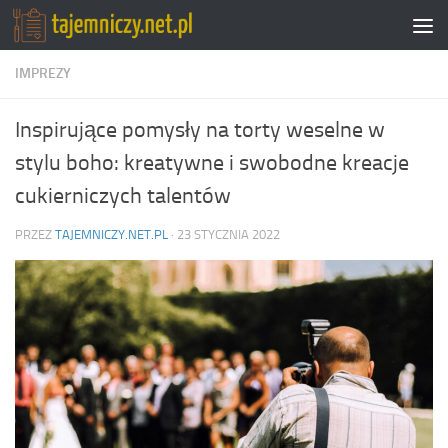
Przejdź do treści
IMPREZY
Inspirujące pomysły na torty weselne w
stylu boho: kreatywne i swobodne kreacje
cukierniczych talentów
PRZEZ
TAJEMNICZY.NET.PL
·
23 STYCZNIA 2022