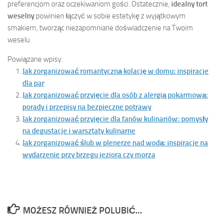
preferencjom oraz oczekiwaniom gości. Ostatecznie,
idealny tort
weselny
powinien łączyć w sobie estetykę z wyjątkowym
smakiem, tworząc niezapomniane doświadczenie na Twoim
weselu.
Powiązane wpisy:
Jak zorganizować romantyczną kolację w domu: inspiracje
dla par
Jak zorganizować przyjęcie dla osób z alergią pokarmową:
porady i przepisy na bezpieczne potrawy
Jak zorganizować przyjęcie dla fanów kulinariów: pomysły
na degustacje i warsztaty kulinarne
Jak zorganizować ślub w plenerze nad wodą: inspiracje na
wydarzenie przy brzegu jeziora czy morza
MOŻESZ RÓWNIEŻ POLUBIĆ…