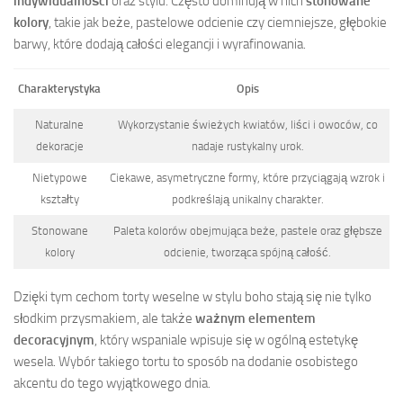
indywidualności
oraz stylu. Często dominują w nich
stonowane
kolory
, takie jak beże, pastelowe odcienie czy ciemniejsze, głębokie
barwy, które dodają całości elegancji i wyrafinowania.
Charakterystyka
Opis
Naturalne
Wykorzystanie świeżych kwiatów, liści i owoców, co
dekoracje
nadaje rustykalny urok.
Nietypowe
Ciekawe, asymetryczne formy, które przyciągają wzrok i
kształty
podkreślają unikalny charakter.
Stonowane
Paleta kolorów obejmująca beże, pastele oraz głębsze
kolory
odcienie, tworząca spójną całość.
Dzięki tym cechom torty weselne w stylu boho stają się nie tylko
słodkim przysmakiem, ale także
ważnym elementem
decoracyjnym
, który wspaniale wpisuje się w ogólną estetykę
wesela. Wybór takiego tortu to sposób na dodanie osobistego
akcentu do tego wyjątkowego dnia.