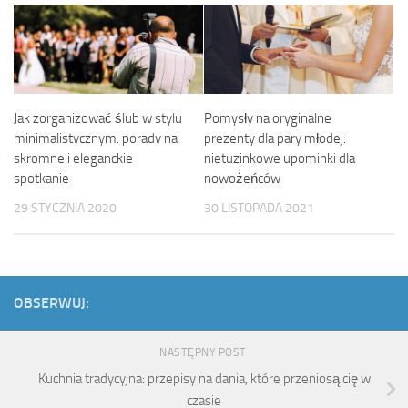
Jak zorganizować ślub w stylu
Pomysły na oryginalne
minimalistycznym: porady na
prezenty dla pary młodej:
skromne i eleganckie
nietuzinkowe upominki dla
spotkanie
nowożeńców
29 STYCZNIA 2020
30 LISTOPADA 2021
OBSERWUJ:
NASTĘPNY POST
Kuchnia tradycyjna: przepisy na dania, które przeniosą cię w
czasie