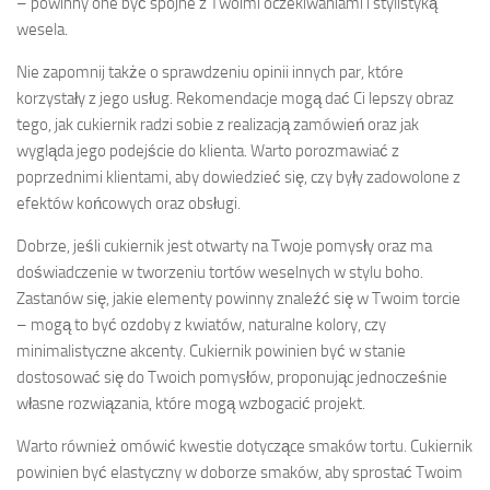
– powinny one być spójne z Twoimi oczekiwaniami i stylistyką
wesela.
Nie zapomnij także o sprawdzeniu opinii innych par, które
korzystały z jego usług. Rekomendacje mogą dać Ci lepszy obraz
tego, jak cukiernik radzi sobie z realizacją zamówień oraz jak
wygląda jego podejście do klienta. Warto porozmawiać z
poprzednimi klientami, aby dowiedzieć się, czy były zadowolone z
efektów końcowych oraz obsługi.
Dobrze, jeśli cukiernik jest otwarty na Twoje pomysły oraz ma
doświadczenie w tworzeniu tortów weselnych w stylu boho.
Zastanów się, jakie elementy powinny znaleźć się w Twoim torcie
– mogą to być ozdoby z kwiatów, naturalne kolory, czy
minimalistyczne akcenty. Cukiernik powinien być w stanie
dostosować się do Twoich pomysłów, proponując jednocześnie
własne rozwiązania, które mogą wzbogacić projekt.
Warto również omówić kwestie dotyczące smaków tortu. Cukiernik
powinien być elastyczny w doborze smaków, aby sprostać Twoim