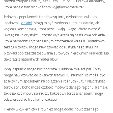
można czerpać z natury, sztuki czy kultury – kluczowe elementy,
które nadają tym słodkościom wyjątkowy charakter.
Jednym z popularnych trendów są torty ozdobione kwiatami
jadalnymi i
ziołami
. Mogą to być zarówno subtelne detale, jak i
większe kompozycje, które przykuwają uwagę. Warto zwrócić
uwagę na kolorystykę – często wybierane są pastelowe odcienie,
które harmonizują z naturalnym otoczeniem wesela. Dodatkowo,
tekstury tortów mogą nawiązywać do rustykalnego stylu, na
przykład poprzez zastosowanie surowych, nierównych krawędzi lub
dekoracji z naturalnych materiałów.
Inną inspiracją mogą być podróże i ulubione miejsca par. Torty
mogą nawiązywać do lokalnych tradycji kulinarnych, co może być
atrakcyjnym sposobem na połączenie różnych kultur. Na przykład,
tort w stylu boho może ozdobić motyw z danego regionu, a smaki,
takie jak cytrynowy sernik czy kokosowy tort z ananasem, mogą
odzwierciedlać tropikalne wakacje.
Trendy w cukiernictwie również mogą dodać nowoczesnego