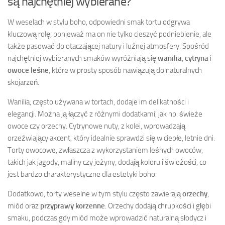
są najchętniej wybierane?
W weselach w stylu boho, odpowiedni smak tortu odgrywa
kluczową rolę, ponieważ ma on nie tylko cieszyć podniebienie, ale
także pasować do otaczającej natury i luźnej atmosfery. Spośród
najchętniej wybieranych smaków wyróżniają się
wanilia
,
cytryna
i
owoce leśne
, które w prosty sposób nawiązują do naturalnych
skojarzeń.
Wanilia, często używana w tortach, dodaje im delikatności i
elegancji. Można ją łączyć z różnymi dodatkami, jak np. świeże
owoce czy orzechy. Cytrynowe nuty, z kolei, wprowadzają
orzeźwiający akcent, który idealnie sprawdzi się w ciepłe, letnie dni.
Torty owocowe, zwłaszcza z wykorzystaniem leśnych owoców,
takich jak jagody, maliny czy jeżyny, dodają koloru i świeżości, co
jest bardzo charakterystyczne dla estetyki boho.
Dodatkowo, torty weselne w tym stylu często zawierają
orzechy
,
miód oraz
przyprawy korzenne
. Orzechy dodają chrupkości i głębi
smaku, podczas gdy miód może wprowadzić naturalną słodycz i