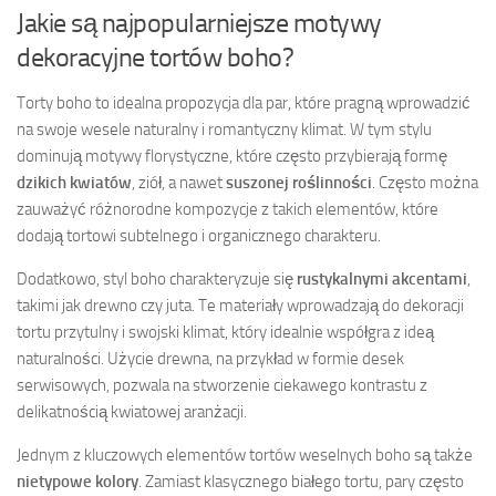
Jakie są najpopularniejsze motywy
dekoracyjne tortów boho?
Torty boho to idealna propozycja dla par, które pragną wprowadzić
na swoje wesele naturalny i romantyczny klimat. W tym stylu
dominują motywy florystyczne, które często przybierają formę
dzikich kwiatów
, ziół, a nawet
suszonej roślinności
. Często można
zauważyć różnorodne kompozycje z takich elementów, które
dodają tortowi subtelnego i organicznego charakteru.
Dodatkowo, styl boho charakteryzuje się
rustykalnymi akcentami
,
takimi jak drewno czy juta. Te materiały wprowadzają do dekoracji
tortu przytulny i swojski klimat, który idealnie współgra z ideą
naturalności. Użycie drewna, na przykład w formie desek
serwisowych, pozwala na stworzenie ciekawego kontrastu z
delikatnością kwiatowej aranżacji.
Jednym z kluczowych elementów tortów weselnych boho są także
nietypowe kolory
. Zamiast klasycznego białego tortu, pary często