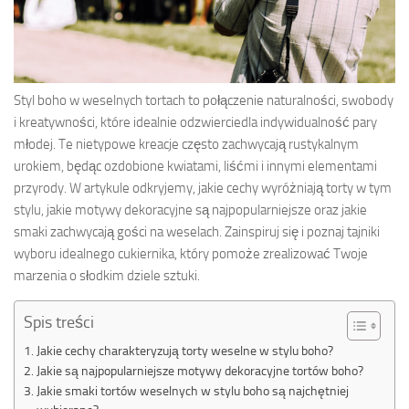
Styl boho w weselnych tortach to połączenie naturalności, swobody
i kreatywności, które idealnie odzwierciedla indywidualność pary
młodej. Te nietypowe kreacje często zachwycają rustykalnym
urokiem, będąc ozdobione kwiatami, liśćmi i innymi elementami
przyrody. W artykule odkryjemy, jakie cechy wyróżniają torty w tym
stylu, jakie motywy dekoracyjne są najpopularniejsze oraz jakie
smaki zachwycają gości na weselach. Zainspiruj się i poznaj tajniki
wyboru idealnego cukiernika, który pomoże zrealizować Twoje
marzenia o słodkim dziele sztuki.
Spis treści
Jakie cechy charakteryzują torty weselne w stylu boho?
Jakie są najpopularniejsze motywy dekoracyjne tortów boho?
Jakie smaki tortów weselnych w stylu boho są najchętniej