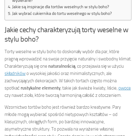
wybierane?
Jakie są inspiracje dla tortów weselnych w stylu boho?
Jak wybrać cukiernika do tortu weselnego w stylu boho?
Jakie cechy charakteryzują torty weselne w
stylu boho?
Torty weselne w stylu boho to doskonały wybór dla par, które
pragną wprowadzić na swoje przyjęcie naturalny i swobodny klimat.
Charakteryzują się one
naturalnością
, co przejawia się w użyciu
składników
o wysokiej jakości oraz minimalistycznych, ale
zachwycających dekoracjach. W takich tortach często można
spotkać
rustykalne elementy
, takie jak świeże kwiaty, liście,
owoce
czy nawet zioła, które tworzą harmonijną całość z otoczeniem.
Wzornictwo tortów boho jest również bardzo kreatywne. Pary
młode mogą wybierać spośród nietypowych kształtów – od
klasycznych, okrągłych form, po bardziej innowacyjne,
asymetryczne struktury. To pozwala na wyrażenie własnej