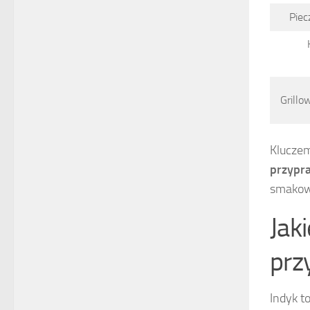
Piec
Grillo
Kluczem
przypr
smakow
Jak
prz
Indyk t