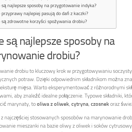
e są najlepsze sposoby na przygotowanie indyka?
e przyprawy najlepiej pasują do dań z kaczki?
e są zdrowotne korzyści spożywania drobiu?
ie są najlepsze sposoby na
ynowanie drobiu?
anie drobiu to kluczowy krok w przygotowywaniu soczysty
cznych potraw. Dzięki odpowiednim składnikom można zna
teksturę mięsa. Warto eksperymentować z różnorodnymi skł
wami, aby znaleźć idealne połączenie. Typowe składniki, kt
cić marynaty, to
oliwa z oliwek
,
cytryna
,
czosnek
oraz świ
z najczęściej stosowanych sposobów na marynowanie drobi
owanie mieszanki na bazie oliwy z oliwek i soków cytrusow