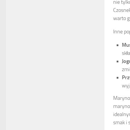
nie tyl
Czosnek
warto g
Inne pop
Mus
skł
Jog
zmi
Prz
wyj
Marynow
marynow
idealny
smak i 