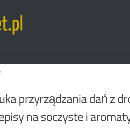
A
uka przyrządzania dań z dr
episy na soczyste i aromat