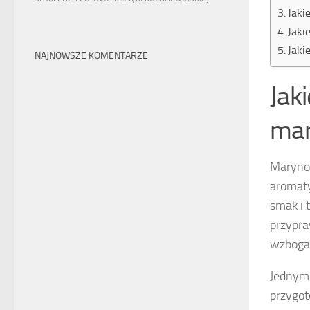
Jaki
Jaki
Jaki
NAJNOWSZE KOMENTARZE
Jak
mar
Marynow
aromaty
smak i 
przypra
wzboga
Jednym 
przygot