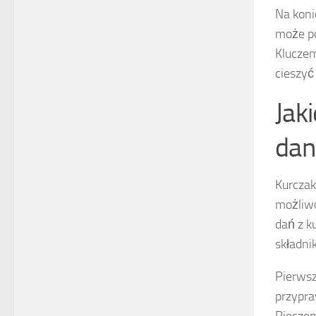
Na koni
może po
Kluczem
cieszyć
Jak
dan
Kurcza
możliwo
dań z k
składni
Pierws
przypra