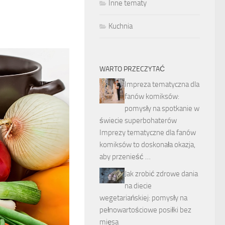
Inne tematy
Kuchnia
WARTO PRZECZYTAĆ
Impreza tematyczna dla
fanów komiksów:
pomysły na spotkanie w
świecie superbohaterów
Imprezy tematyczne dla fanów
komiksów to doskonała okazja,
aby przenieść …
Jak zrobić zdrowe dania
na diecie
wegetariańskiej: pomysły na
pełnowartościowe posiłki bez
mięsa