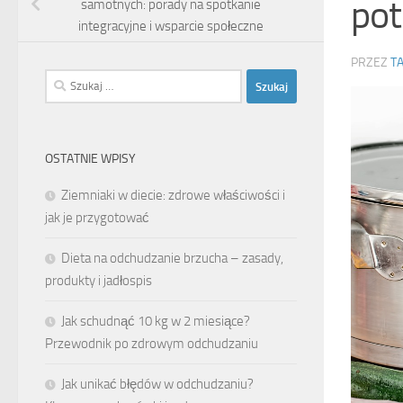
po
samotnych: porady na spotkanie
integracyjne i wsparcie społeczne
PRZEZ
T
Szukaj:
OSTATNIE WPISY
Ziemniaki w diecie: zdrowe właściwości i
jak je przygotować
Dieta na odchudzanie brzucha – zasady,
produkty i jadłospis
Jak schudnąć 10 kg w 2 miesiące?
Przewodnik po zdrowym odchudzaniu
Jak unikać błędów w odchudzaniu?