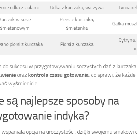
zone udka z ziołami
Udka z kurczaka, warzywa
Tymianek
Kurczak w sosie
Piersi z kurczaka,
Gałka musz
śmietanowym
śmietanka
Cytryna, 
wane piersi z kurczaka
Piersi z kurczaka
pr
 do sukcesu w przygotowywaniu soczystych dań z kurczaka
awienie
oraz
kontrola czasu gotowania
, co sprawi, że każde
ać wyśmienicie.
ie są najlepsze sposoby na
ygotowanie indyka?
o wspaniała opcja na uroczystości, dzięki swojemu smakowi 