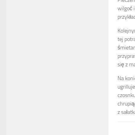
Pieczen
wilgoć 
przykła
Kolejn
tej pot
śmietan
przypra
się z m
Na kon
ugrillu
czosnku
chrupią
z sałat