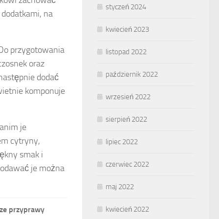
zakowi zachować
styczeń 2024
 dodatkami, na
kwiecień 2023
 Do przygotowania
listopad 2022
 czosnek oraz
październik 2022
następnie dodać
świetnie komponuje
wrzesień 2022
sierpień 2022
Zanim je
em cytryny,
lipiec 2022
iękny smak i
czerwiec 2022
. Podawać je można
maj 2022
kwiecień 2022
sze przyprawy