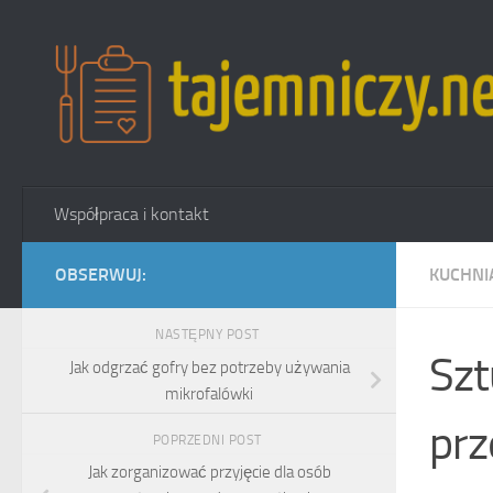
Przejdź do treści
Współpraca i kontakt
OBSERWUJ:
KUCHNI
NASTĘPNY POST
Szt
Jak odgrzać gofry bez potrzeby używania
mikrofalówki
prz
POPRZEDNI POST
Jak zorganizować przyjęcie dla osób