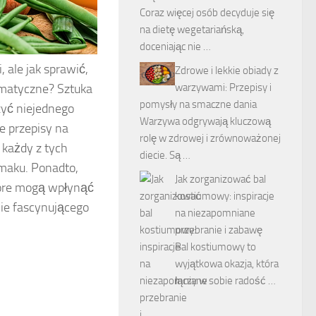
Coraz więcej osób decyduje się
na dietę wegetariańską,
doceniając nie …
 ale jak sprawić,
Zdrowe i lekkie obiady z
warzywami: Przepisy i
romatyczne? Sztuka
pomysły na smaczne dania
zyć niejednego
Warzywa odgrywają kluczową
e przepisy na
rolę w zdrowej i zrównoważonej
 każdy z tych
diecie. Są …
maku. Ponadto,
Jak zorganizować bal
tóre mogą wpłynąć
kostiumowy: inspiracje
nie fascynującego
na niezapomniane
przebranie i zabawę
Bal kostiumowy to
wyjątkowa okazja, która
łączy w sobie radość …