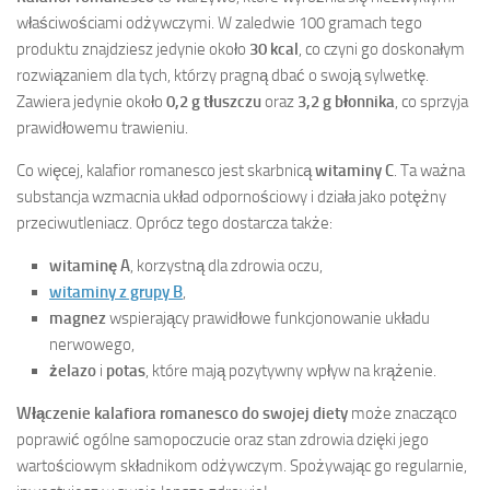
właściwościami odżywczymi. W zaledwie 100 gramach tego
produktu znajdziesz jedynie około
30 kcal
, co czyni go doskonałym
rozwiązaniem dla tych, którzy pragną dbać o swoją sylwetkę.
Zawiera jedynie około
0,2 g tłuszczu
oraz
3,2 g błonnika
, co sprzyja
prawidłowemu trawieniu.
Co więcej, kalafior romanesco jest skarbnicą
witaminy C
. Ta ważna
substancja wzmacnia układ odpornościowy i działa jako potężny
przeciwutleniacz. Oprócz tego dostarcza także:
witaminę A
, korzystną dla zdrowia oczu,
witaminy z grupy B
,
magnez
wspierający prawidłowe funkcjonowanie układu
nerwowego,
żelazo
i
potas
, które mają pozytywny wpływ na krążenie.
Włączenie kalafiora romanesco do swojej diety
może znacząco
poprawić ogólne samopoczucie oraz stan zdrowia dzięki jego
wartościowym składnikom odżywczym. Spożywając go regularnie,