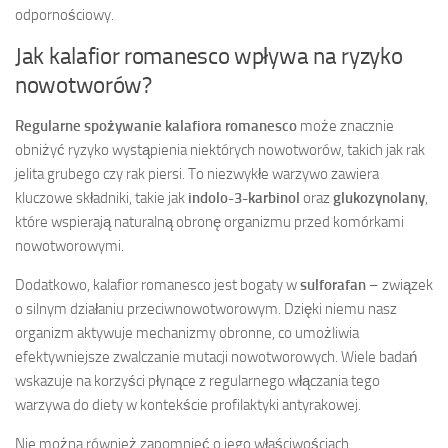
odpornościowy.
Jak kalafior romanesco wpływa na ryzyko
nowotworów?
Regularne spożywanie kalafiora romanesco
może znacznie
obniżyć ryzyko wystąpienia niektórych nowotworów, takich jak rak
jelita grubego czy rak piersi. To niezwykłe warzywo zawiera
kluczowe składniki, takie jak
indolo-3-karbinol
oraz
glukozynolany
,
które wspierają naturalną obronę organizmu przed komórkami
nowotworowymi.
Dodatkowo, kalafior romanesco jest bogaty w
sulforafan
– związek
o silnym działaniu przeciwnowotworowym. Dzięki niemu nasz
organizm aktywuje mechanizmy obronne, co umożliwia
efektywniejsze zwalczanie mutacji nowotworowych. Wiele badań
wskazuje na korzyści płynące z regularnego włączania tego
warzywa do diety w kontekście profilaktyki antyrakowej.
Nie można również zapomnieć o jego właściwościach