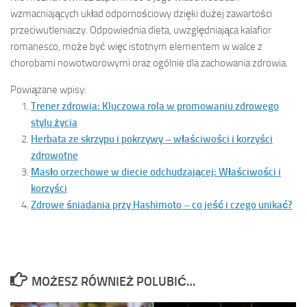
wzmacniających układ odpornościowy dzięki dużej zawartości
przeciwutleniaczy. Odpowiednia dieta, uwzględniająca kalafior
romanesco, może być więc istotnym elementem w walce z
chorobami nowotworowymi oraz ogólnie dla zachowania zdrowia.
Powiązane wpisy:
Trener zdrowia: Kluczowa rola w promowaniu zdrowego
stylu życia
Herbata ze skrzypu i pokrzywy – właściwości i korzyści
zdrowotne
Masło orzechowe w diecie odchudzającej: Właściwości i
korzyści
Zdrowe śniadania przy Hashimoto – co jeść i czego unikać?
MOŻESZ RÓWNIEŻ POLUBIĆ…