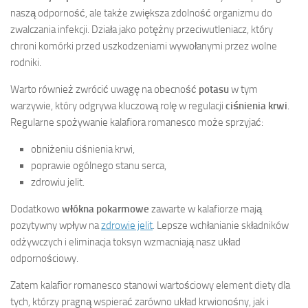
naszą odporność, ale także zwiększa zdolność organizmu do
zwalczania infekcji. Działa jako potężny przeciwutleniacz, który
chroni komórki przed uszkodzeniami wywołanymi przez wolne
rodniki.
Warto również zwrócić uwagę na obecność
potasu
w tym
warzywie, który odgrywa kluczową rolę w regulacji
ciśnienia krwi
.
Regularne spożywanie kalafiora romanesco może sprzyjać:
obniżeniu ciśnienia krwi,
poprawie ogólnego stanu serca,
zdrowiu jelit.
Dodatkowo
włókna pokarmowe
zawarte w kalafiorze mają
pozytywny wpływ na
zdrowie jelit
. Lepsze wchłanianie składników
odżywczych i eliminacja toksyn wzmacniają nasz układ
odpornościowy.
Zatem kalafior romanesco stanowi wartościowy element diety dla
tych, którzy pragną wspierać zarówno układ krwionośny, jak i