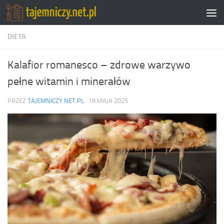
Przejdź do treści
DIETA
Kalafior romanesco – zdrowe warzywo
pełne witamin i minerałów
PRZEZ
TAJEMNICZY.NET.PL
·
18 MAJA 2025