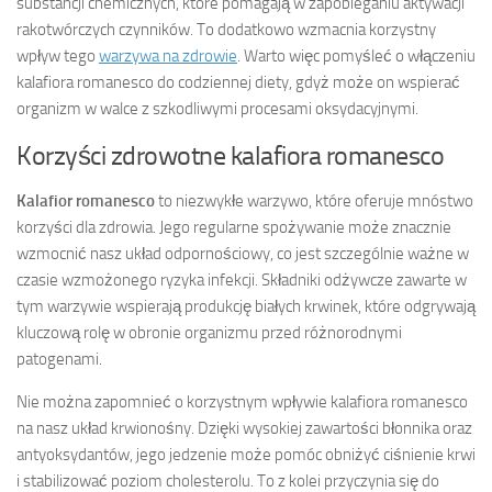
substancji chemicznych, które pomagają w zapobieganiu aktywacji
rakotwórczych czynników. To dodatkowo wzmacnia korzystny
wpływ tego
warzywa na zdrowie
. Warto więc pomyśleć o włączeniu
kalafiora romanesco do codziennej diety, gdyż może on wspierać
organizm w walce z szkodliwymi procesami oksydacyjnymi.
Korzyści zdrowotne kalafiora romanesco
Kalafior romanesco
to niezwykłe warzywo, które oferuje mnóstwo
korzyści dla zdrowia. Jego regularne spożywanie może znacznie
wzmocnić nasz układ odpornościowy, co jest szczególnie ważne w
czasie wzmożonego ryzyka infekcji. Składniki odżywcze zawarte w
tym warzywie wspierają produkcję białych krwinek, które odgrywają
kluczową rolę w obronie organizmu przed różnorodnymi
patogenami.
Nie można zapomnieć o korzystnym wpływie kalafiora romanesco
na nasz układ krwionośny. Dzięki wysokiej zawartości błonnika oraz
antyoksydantów, jego jedzenie może pomóc obniżyć ciśnienie krwi
i stabilizować poziom cholesterolu. To z kolei przyczynia się do