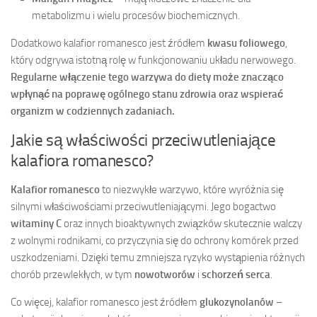
metabolizmu i wielu procesów biochemicznych.
Dodatkowo kalafior romanesco jest źródłem
kwasu foliowego
,
który odgrywa istotną rolę w funkcjonowaniu układu nerwowego.
Regularne włączenie tego warzywa do diety może znacząco
wpłynąć na poprawę ogólnego stanu zdrowia oraz wspierać
organizm w codziennych zadaniach.
Jakie są właściwości przeciwutleniające
kalafiora romanesco?
Kalafior romanesco
to niezwykłe warzywo, które wyróżnia się
silnymi właściwościami przeciwutleniającymi. Jego bogactwo
witaminy C
oraz innych bioaktywnych związków skutecznie walczy
z wolnymi rodnikami, co przyczynia się do ochrony komórek przed
uszkodzeniami. Dzięki temu zmniejsza ryzyko wystąpienia różnych
chorób przewlekłych, w tym
nowotworów
i
schorzeń serca
.
Co więcej, kalafior romanesco jest źródłem
glukozynolanów
–