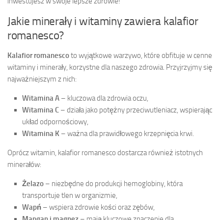
inwestujesz w swoje lepsze zdrowie!
Jakie minerały i witaminy zawiera kalafior
romanesco?
Kalafior romanesco
to wyjątkowe warzywo, które obfituje w cenne
witaminy i minerały, korzystne dla naszego zdrowia. Przyjrzyjmy się
najważniejszym z nich:
Witamina A
– kluczowa dla zdrowia oczu,
Witamina C
– działa jako potężny przeciwutleniacz, wspierając
układ odpornościowy,
Witamina K
– ważna dla prawidłowego krzepnięcia krwi.
Oprócz witamin, kalafior romanesco dostarcza również istotnych
minerałów:
Żelazo
– niezbędne do produkcji hemoglobiny, która
transportuje tlen w organizmie,
Wapń
– wspiera zdrowie kości oraz zębów,
Mangan i magnez
– mają kluczowe znaczenie dla