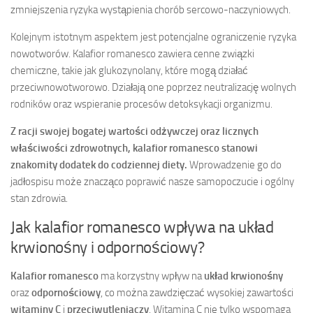
zmniejszenia ryzyka wystąpienia chorób sercowo-naczyniowych.
Kolejnym istotnym aspektem jest potencjalne ograniczenie ryzyka
nowotworów. Kalafior romanesco zawiera cenne związki
chemiczne, takie jak glukozynolany, które mogą działać
przeciwnowotworowo. Działają one poprzez neutralizację wolnych
rodników oraz wspieranie procesów detoksykacji organizmu.
Z racji swojej bogatej wartości odżywczej oraz licznych
właściwości zdrowotnych, kalafior romanesco stanowi
znakomity dodatek do codziennej diety.
Wprowadzenie go do
jadłospisu może znacząco poprawić nasze samopoczucie i ogólny
stan zdrowia.
Jak kalafior romanesco wpływa na układ
krwionośny i odpornościowy?
Kalafior romanesco
ma korzystny wpływ na
układ krwionośny
oraz
odpornościowy
, co można zawdzięczać wysokiej zawartości
witaminy C
i
przeciwutleniaczy
. Witamina C nie tylko wspomaga