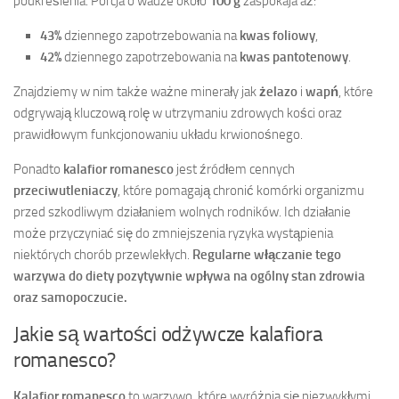
podkreślenia. Porcja o wadze około
100 g
zaspokaja aż:
43%
dziennego zapotrzebowania na
kwas foliowy
,
42%
dziennego zapotrzebowania na
kwas pantotenowy
.
Znajdziemy w nim także ważne minerały jak
żelazo
i
wapń
, które
odgrywają kluczową rolę w utrzymaniu zdrowych kości oraz
prawidłowym funkcjonowaniu układu krwionośnego.
Ponadto
kalafior romanesco
jest źródłem cennych
przeciwutleniaczy
, które pomagają chronić komórki organizmu
przed szkodliwym działaniem wolnych rodników. Ich działanie
może przyczyniać się do zmniejszenia ryzyka wystąpienia
niektórych chorób przewlekłych.
Regularne włączanie tego
warzywa do diety pozytywnie wpływa na ogólny stan zdrowia
oraz samopoczucie.
Jakie są wartości odżywcze kalafiora
romanesco?
Kalafior romanesco
to warzywo, które wyróżnia się niezwykłymi