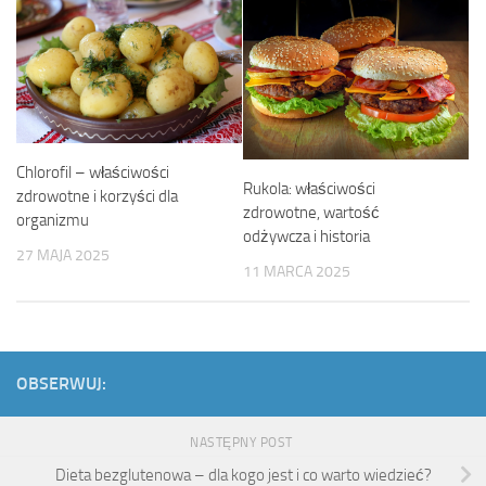
Chlorofil – właściwości
Rukola: właściwości
zdrowotne i korzyści dla
zdrowotne, wartość
organizmu
odżywcza i historia
27 MAJA 2025
11 MARCA 2025
OBSERWUJ:
NASTĘPNY POST
Dieta bezglutenowa – dla kogo jest i co warto wiedzieć?