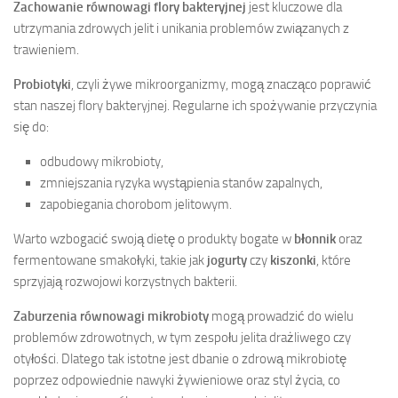
Zachowanie równowagi flory bakteryjnej
jest kluczowe dla
utrzymania zdrowych jelit i unikania problemów związanych z
trawieniem.
Probiotyki
, czyli żywe mikroorganizmy, mogą znacząco poprawić
stan naszej flory bakteryjnej. Regularne ich spożywanie przyczynia
się do:
odbudowy mikrobioty,
zmniejszania ryzyka wystąpienia stanów zapalnych,
zapobiegania chorobom jelitowym.
Warto wzbogacić swoją dietę o produkty bogate w
błonnik
oraz
fermentowane smakołyki, takie jak
jogurty
czy
kiszonki
, które
sprzyjają rozwojowi korzystnych bakterii.
Zaburzenia równowagi mikrobioty
mogą prowadzić do wielu
problemów zdrowotnych, w tym zespołu jelita drażliwego czy
otyłości. Dlatego tak istotne jest dbanie o zdrową mikrobiotę
poprzez odpowiednie nawyki żywieniowe oraz styl życia, co