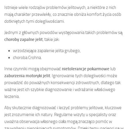
Istnieje wiele rodzajów problemów jelitowych, a niektóre z nich
mają charakter przewlekły, co znacznie obniża komfort życia osób
dotkniętych tymi dolegliwościami.
Jednym z głównych powodów występowania takich problemów są
choroby zapalne jelit
, takie jak:
wrzodziejące zapalenie jelita grubego,
choroba Crohna.
Inne czynniki mogą obejmować
nietolerancje pokarmowe
lub
zaburzenia motoryki jelit
. Ignorowanie tych dolegliwości może
prowadzić do poważnych konsekwencji zdrowotnych, dlatego tak
ważne jest ich szybkie diagnozowanie i wdrażanie właściwego
leczenia.
Aby skutecznie diagnozować i leczyć problemy jelitowe, kluczowe
jest zrozumienie ich natury. Regularne wizyty u specjalisty oraz
uważna obserwacja własnego ciała mogą znacząco pomóc w
zauważeniu niepokojących symptomów. Dzięki temu pacjenci są w