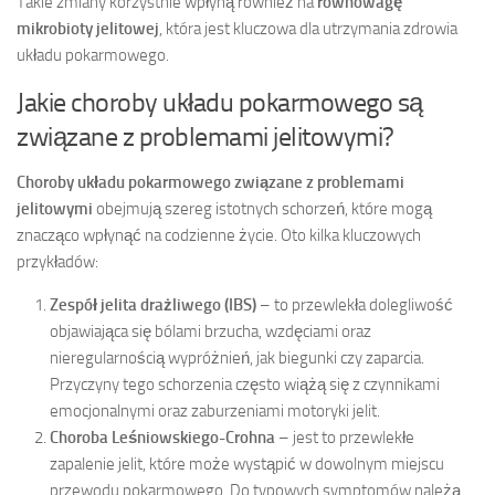
Takie zmiany korzystnie wpłyną również na
równowagę
mikrobioty jelitowej
, która jest kluczowa dla utrzymania zdrowia
układu pokarmowego.
Jakie choroby układu pokarmowego są
związane z problemami jelitowymi?
Choroby układu pokarmowego związane z problemami
jelitowymi
obejmują szereg istotnych schorzeń, które mogą
znacząco wpłynąć na codzienne życie. Oto kilka kluczowych
przykładów:
Zespół jelita drażliwego (IBS)
– to przewlekła dolegliwość
objawiająca się bólami brzucha, wzdęciami oraz
nieregularnością wypróżnień, jak biegunki czy zaparcia.
Przyczyny tego schorzenia często wiążą się z czynnikami
emocjonalnymi oraz zaburzeniami motoryki jelit.
Choroba Leśniowskiego-Crohna
– jest to przewlekłe
zapalenie jelit, które może wystąpić w dowolnym miejscu
przewodu pokarmowego. Do typowych symptomów należą