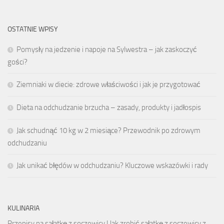
OSTATNIE WPISY
Pomysły na jedzenie i napoje na Sylwestra – jak zaskoczyć
gości?
Ziemniaki w diecie: zdrowe właściwości i jak je przygotować
Dieta na odchudzanie brzucha – zasady, produkty i jadłospis
Jak schudnąć 10 kg w 2 miesiące? Przewodnik po zdrowym
odchudzaniu
Jak unikać błędów w odchudzaniu? Kluczowe wskazówki i rady
KULINARIA
Przepisy na sałatkę z soczewicy | Jak zrobić sałatkę z soczewicy z