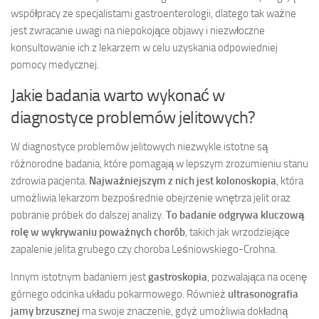
współpracy ze specjalistami gastroenterologii, dlatego tak ważne
jest zwracanie uwagi na niepokojące objawy i niezwłoczne
konsultowanie ich z lekarzem w celu uzyskania odpowiedniej
pomocy medycznej.
Jakie badania warto wykonać w
diagnostyce problemów jelitowych?
W diagnostyce problemów jelitowych niezwykle istotne są
różnorodne badania, które pomagają w lepszym zrozumieniu stanu
zdrowia pacjenta.
Najważniejszym z nich jest kolonoskopia
, która
umożliwia lekarzom bezpośrednie obejrzenie wnętrza jelit oraz
pobranie próbek do dalszej analizy.
To badanie odgrywa kluczową
rolę w wykrywaniu poważnych chorób
, takich jak wrzodziejące
zapalenie jelita grubego czy choroba Leśniowskiego-Crohna.
Innym istotnym badaniem jest
gastroskopia
, pozwalająca na ocenę
górnego odcinka układu pokarmowego. Również
ultrasonografia
jamy brzusznej
ma swoje znaczenie, gdyż umożliwia dokładną