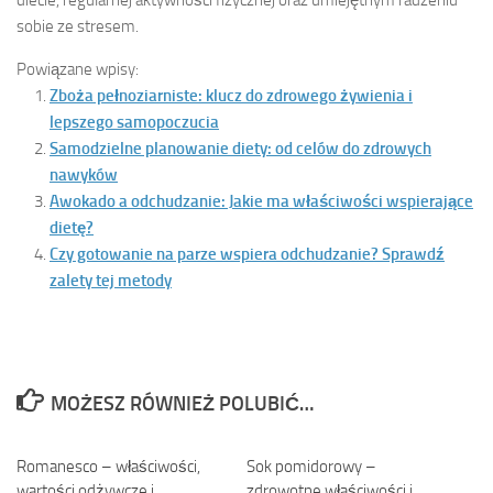
sobie ze stresem.
Powiązane wpisy:
Zboża pełnoziarniste: klucz do zdrowego żywienia i
lepszego samopoczucia
Samodzielne planowanie diety: od celów do zdrowych
nawyków
Awokado a odchudzanie: Jakie ma właściwości wspierające
dietę?
Czy gotowanie na parze wspiera odchudzanie? Sprawdź
zalety tej metody
MOŻESZ RÓWNIEŻ POLUBIĆ…
Romanesco – właściwości,
Sok pomidorowy –
wartości odżywcze i
zdrowotne właściwości i