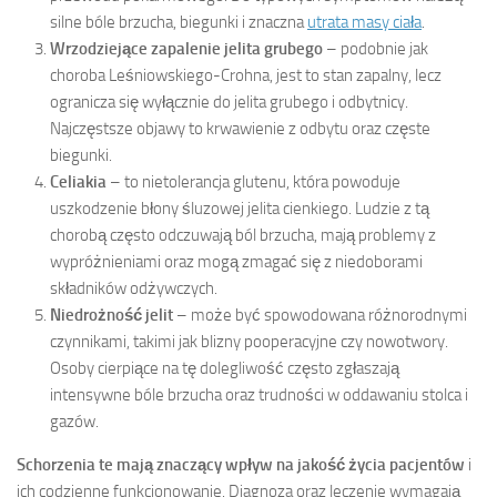
silne bóle brzucha, biegunki i znaczna
utrata masy ciała
.
Wrzodziejące zapalenie jelita grubego
– podobnie jak
choroba Leśniowskiego-Crohna, jest to stan zapalny, lecz
ogranicza się wyłącznie do jelita grubego i odbytnicy.
Najczęstsze objawy to krwawienie z odbytu oraz częste
biegunki.
Celiakia
– to nietolerancja glutenu, która powoduje
uszkodzenie błony śluzowej jelita cienkiego. Ludzie z tą
chorobą często odczuwają ból brzucha, mają problemy z
wypróżnieniami oraz mogą zmagać się z niedoborami
składników odżywczych.
Niedrożność jelit
– może być spowodowana różnorodnymi
czynnikami, takimi jak blizny pooperacyjne czy nowotwory.
Osoby cierpiące na tę dolegliwość często zgłaszają
intensywne bóle brzucha oraz trudności w oddawaniu stolca i
gazów.
Schorzenia te mają znaczący wpływ na jakość życia pacjentów
i
ich codzienne funkcjonowanie. Diagnoza oraz leczenie wymagają