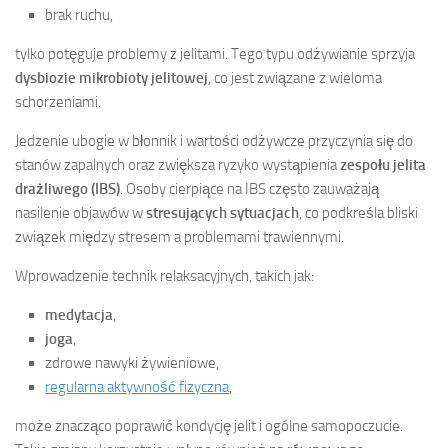
brak ruchu,
tylko potęguje problemy z jelitami. Tego typu odżywianie sprzyja
dysbiozie mikrobioty jelitowej
, co jest związane z wieloma
schorzeniami.
Jedzenie ubogie w błonnik i wartości odżywcze przyczynia się do
stanów zapalnych oraz zwiększa ryzyko wystąpienia
zespołu jelita
drażliwego (IBS)
. Osoby cierpiące na IBS często zauważają
nasilenie objawów w
stresujących sytuacjach
, co podkreśla bliski
związek między stresem a problemami trawiennymi.
Wprowadzenie technik relaksacyjnych, takich jak:
medytacja
,
joga
,
zdrowe nawyki żywieniowe,
regularna aktywność fizyczna
,
może znacząco poprawić kondycję jelit i ogólne samopoczucie.