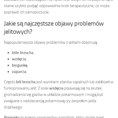
stanie szybko podjąć odpowiednie kroki terapeutyczne, co może
poprawić ich samopoczucie.
Jakie są najczęstsze objawy problemów
jelitowych?
Najpopularniejsze objawy problemów z jelitami obejmują:
bóle brzucha
,
wzdęcia
,
biegunkę
,
zaparcia
.
Często
ból brzucha
jest wynikiem stanów zapalnych lub zakłóceń w
funkcjonowaniu jelit. Z kolei
wzdęcia
pojawiają się na skutek
gromadzenia się gazów w układzie pokarmowym i mogą być
związane z nietolerancją pokarmową czy zespołem jelita
drażliwego.
Biegunka
to kolejny powszechny symptom, który może mieć