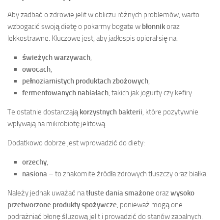
Aby zadbać o zdrowie jelit w obliczu różnych problemów, warto
wzbogacić swoją dietę o pokarmy bogate w
błonnik
oraz
lekkostrawne. Kluczowe jest, aby jadłospis opierał się na:
świeżych warzywach
,
owocach
,
pełnoziarnistych produktach zbożowych
,
fermentowanych nabiałach
, takich jak jogurty czy kefiry.
Te ostatnie dostarczają
korzystnych bakterii
, które pozytywnie
wpływają na mikrobiotę jelitową.
Dodatkowo dobrze jest wprowadzić do diety:
orzechy
,
nasiona
– to znakomite źródła zdrowych tłuszczy oraz białka.
Należy jednak uważać na
tłuste dania smażone
oraz
wysoko
przetworzone produkty spożywcze
, ponieważ mogą one
podrażniać błonę śluzową jelit i prowadzić do stanów zapalnych.