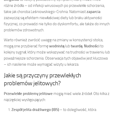
różne źródła – od infekcji wirusowych po przewlekłe schorzenia,
takie jak choroba Leśniowskiego-Crohna. Natomiast
zaparcia
zazwyczaj są efektem niewłaściwej diety lub braku aktywności
fizycznej, co prowadzi nie tylko do dyskomfortu, ale także do innych
problemów zdrowotnych.
Warto również zwrócić uwagę na zmiany w konsystencji stolca;
mogą one przybierać formę
wodnistą
lub
twardą
.
Nudności
to
kolejny sygnał, który może wskazywać na trudności w trawieniu lub
poważniejsze schorzenia. Obserwacja tych objawów jest kluczowa
– ich nasilenie może wymagać wizyty u lekarza.
Jakie są przyczyny przewlekłych
problemów jelitowych?
Przewlekłe problemy jelitowe
mogą mieć wiele źródeł. Oto kilka z
najczęściej występujących:
Zespół jelita drażliwego (IBS)
– to dolegliwość, która