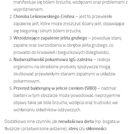
manifestuje się bólem brzucha, wzdęciami oraz problemami z
wypróżnieniem,
Choroba Leśniowskiego-Crohna
– jest to przewlekłe
zapalenie jelit, które może zniszczyć ściany jelit, objawiające
się biegunką i silnym bólem brzucha,
Wrzodziejące zapalenie jelita grubego
– powoduje stany
zapalne oraz owrzodzenia w obrębie jelita grubego, co
prowadzi do krwawień i biegunkowych dolegliwości,
Nadwrażliwość pokarmowa IgG-zależna
– reakcje
organizmu na określone produkty spożywcze mogą
skutkować przewlekłymi stanami zapalnymi w układzie
pokarmowym,
Przerost bakteryjny w jelicie cienkim (SIBO)
– nadmiar
bakterii w tym obszarze może powodować nieprzyjemne
objawy takie jak bóle brzucha, wzdęcia oraz trudności we
wchłanianiu składników odżywczych.
Dodatkowo inne czynniki, jak
niewłaściwa dieta
(np. bogata w
tłuszcze i przetworzone jedzenie),
stres
czy
skłonności