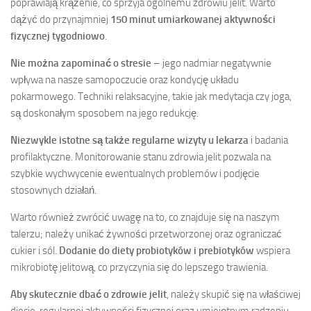
poprawiają krążenie, co sprzyja ogólnemu zdrowiu jelit. Warto
dążyć do przynajmniej
150 minut umiarkowanej aktywności
fizycznej tygodniowo
.
Nie można zapominać o stresie
– jego nadmiar negatywnie
wpływa na nasze samopoczucie oraz kondycję układu
pokarmowego. Techniki relaksacyjne, takie jak medytacja czy joga,
są doskonałym sposobem na jego redukcję.
Niezwykle istotne są także regularne wizyty u lekarza
i badania
profilaktyczne. Monitorowanie stanu zdrowia jelit pozwala na
szybkie wychwycenie ewentualnych problemów i podjęcie
stosownych działań.
Warto również zwrócić uwagę na to, co znajduje się na naszym
talerzu; należy unikać żywności przetworzonej oraz ograniczać
cukier i sól.
Dodanie do diety probiotyków i prebiotyków
wspiera
mikrobiotę jelitową, co przyczynia się do lepszego trawienia.
Aby skutecznie dbać o zdrowie jelit
, należy skupić się na właściwej
diecie, regularnej aktywności fizycznej oraz umiejętnym radzeniu