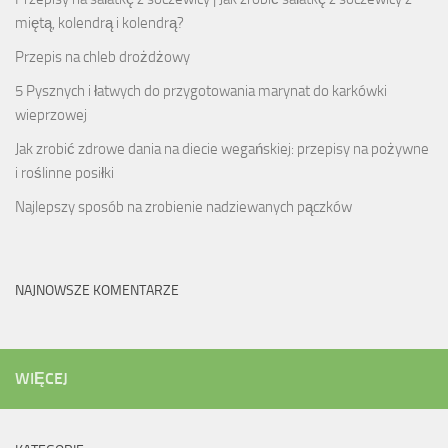
miętą, kolendrą i kolendrą?
Przepis na chleb drożdżowy
5 Pysznych i łatwych do przygotowania marynat do karkówki
wieprzowej
Jak zrobić zdrowe dania na diecie wegańskiej: przepisy na pożywne
i roślinne posiłki
Najlepszy sposób na zrobienie nadziewanych pączków
NAJNOWSZE KOMENTARZE
WIĘCEJ