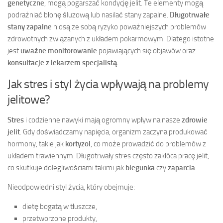
genetyczne
, mogą pogarszać kondycję jelit. Te elementy mogą
podrażniać błonę śluzową lub nasilać stany zapalne.
Długotrwałe
stany zapalne
niosą ze sobą ryzyko poważniejszych problemów
zdrowotnych związanych z układem pokarmowym. Dlatego istotne
jest
uważne monitorowanie
pojawiających się objawów oraz
konsultacje z lekarzem specjalistą
.
Jak stres i styl życia wpływają na problemy
jelitowe?
Stres
i codzienne nawyki mają ogromny wpływ na nasze
zdrowie
jelit
. Gdy doświadczamy napięcia, organizm zaczyna produkować
hormony, takie jak
kortyzol
, co może prowadzić do problemów z
układem trawiennym. Długotrwały stres często zakłóca pracę jelit,
co skutkuje dolegliwościami takimi jak
biegunka
czy
zaparcia
.
Nieodpowiedni styl życia, który obejmuje:
dietę bogatą w tłuszcze,
przetworzone produkty,