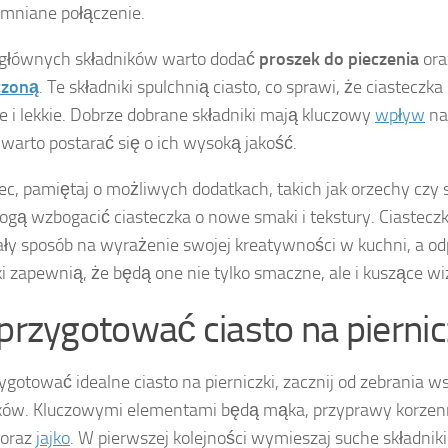
mniane połączenie.
 głównych składników warto dodać
proszek do pieczenia
or
czoną
. Te składniki spulchnią ciasto, co sprawi, że ciasteczka
e i lekkie. Dobrze dobrane składniki mają kluczowy
wpływ
na
 warto postarać się o ich wysoką jakość.
ec, pamiętaj o możliwych dodatkach, takich jak orzechy czy
ogą wzbogacić ciasteczka o nowe smaki i tekstury. Ciasteczk
ły sposób na wyrażenie swojej kreatywności w kuchni, a o
ki zapewnią, że będą one nie tylko smaczne, ale i kuszące wi
 przygotować ciasto na piernic
ygotować idealne ciasto na pierniczki, zacznij od zebrania w
ków. Kluczowymi elementami będą mąka, przyprawy korzenne
 oraz
jajko
. W pierwszej kolejności wymieszaj suche składniki