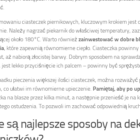
ć.
mowaniu ciasteczek piernikowych, kluczowym krokiem jest 
nie. Należy nagrzać piekarnik do właściwej temperatury, za
ącej około 180°C. Warto również
zainwestować w dobre b
ia
, które zapewnią równomierne ciepło. Ciasteczka powinny 
t, aż nabiorą złocistej barwy. Dobrym sposobem na sprawdz
 jest lekko przyciśnięcie ich palcem – powinny być sprężyst
adku pieczenia większej ilości ciasteczek, można rozważyć 
h, co ułatwi im równomierne upieczenie.
Pamiętaj, aby po up
zka na blasze przez kilka minut, a następnie przenieść je na 
tego ostudzenia. To pozwoli im zachować odpowiednią kruch
ie są najlepsze sposoby na de
rniczków?