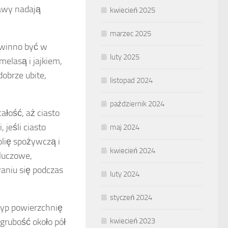
rawy nadają
kwiecień 2025
marzec 2025
owinno być w
luty 2025
melasą i jajkiem,
dobrze ubite,
listopad 2024
październik 2024
ałość, aż ciasto
 jeśli ciasto
maj 2024
olię spożywczą i
kwiecień 2024
kluczowe,
aniu się podczas
luty 2024
styczeń 2024
syp powierzchnię
kwiecień 2023
 grubość około pół