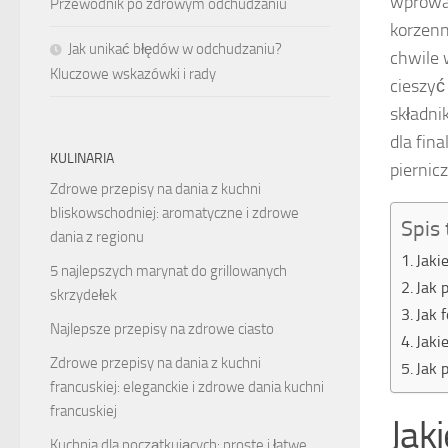
wprowad
Przewodnik po zdrowym odchudzaniu
korzenn
Jak unikać błędów w odchudzaniu?
chwile 
Kluczowe wskazówki i rady
cieszyć
składni
dla fin
KULINARIA
piernic
Zdrowe przepisy na dania z kuchni
bliskowschodniej: aromatyczne i zdrowe
Spis 
dania z regionu
Jaki
5 najlepszych marynat do grillowanych
Jak 
skrzydełek
Jak 
Najlepsze przepisy na zdrowe ciasto
Jaki
Zdrowe przepisy na dania z kuchni
Jak 
francuskiej: eleganckie i zdrowe dania kuchni
francuskiej
Jak
Kuchnia dla początkujących: proste i łatwe