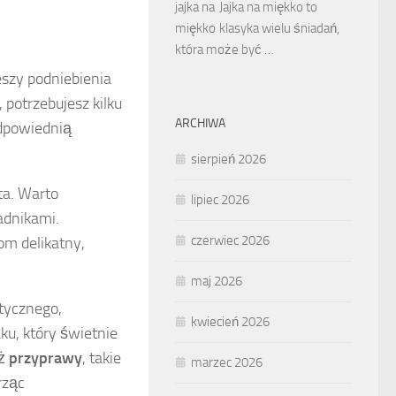
Jajka na miękko to
klasyka wielu śniadań,
która może być …
eszy podniebienia
potrzebujesz kilku
ARCHIWA
odpowiednią
sierpień 2026
sta. Warto
lipiec 2026
adnikami.
czerwiec 2026
kom delikatny,
maj 2026
tycznego,
kwiecień 2026
ku, który świetnie
eż
przyprawy
, takie
marzec 2026
rząc