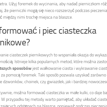
tra. Użyj foremek do wycinania, aby nadać pierniczkom różn
j, że pierniczki mogą się nieco rozszerzyć podczas pieczenia
ć między nimi trochę miejsca na blaszce.
 formować i piec ciasteczka
rnikowe?
nie ciasteczek piernikowych to wspaniała okazja do wykaza
nością. Istnieje kilka popularnych metod, które można zas
stszych sposobów
jest wałkowanie ciasta i wykrawanie cias
y za pomocą foremek. Taki sposób pozwala uzyskać zarówno t
e dzwonków, choinek, czy gwiazdek, jak i bardziej nowoczes
tywnie, można formować ciasteczka w małe kulki, co daje ba
 W przypadku tej metody warto pamiętać, aby układać ciast
zających odstępach na blaszce, ponieważ podczas pieczenia