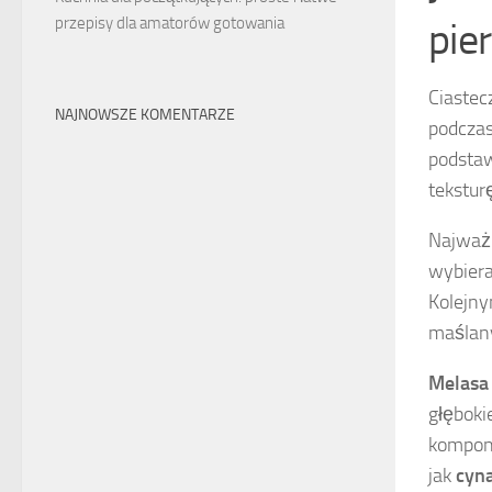
przepisy dla amatorów gotowania
pie
Ciastec
NAJNOWSZE KOMENTARZE
podczas
podst
tekstur
Najważn
wybiera
Kolejn
maślany
Melasa
głęboki
komponu
jak
cyn