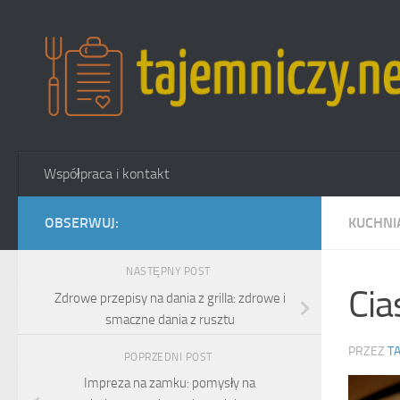
Przejdź do treści
Współpraca i kontakt
OBSERWUJ:
KUCHNI
NASTĘPNY POST
Cia
Zdrowe przepisy na dania z grilla: zdrowe i
smaczne dania z rusztu
PRZEZ
T
POPRZEDNI POST
Impreza na zamku: pomysły na