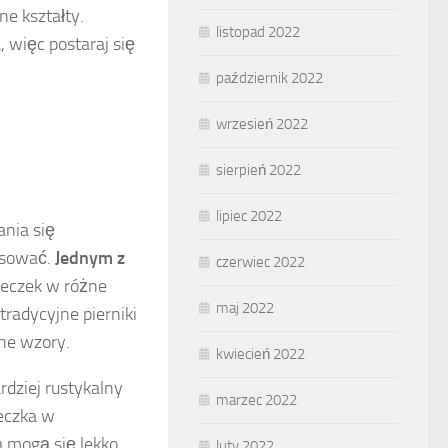
e kształty.
listopad 2022
, więc postaraj się
październik 2022
wrzesień 2022
sierpień 2022
lipiec 2022
nia się
tosować.
Jednym z
czerwiec 2022
teczek w różne
maj 2022
radycyjne pierniki
ne wzory.
kwiecień 2022
rdziej rustykalny
marzec 2022
eczka w
 mogą się lekko
luty 2022