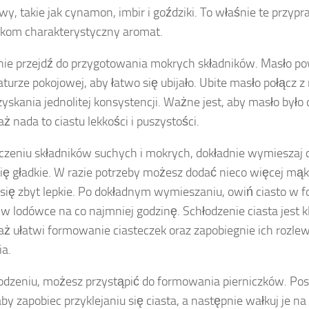
wy, takie jak cynamon, imbir i goździki. To właśnie te przyp
zkom charakterystyczny aromat.
ie przejdź do przygotowania mokrych składników. Masło p
turze pokojowej, aby łatwo się ubijało. Ubite masło połącz z 
zyskania jednolitej konsystencji. Ważne jest, aby masło było 
ż nada to ciastu lekkości i puszystości.
czeniu składników suchych i mokrych, dokładnie wymieszaj c
się gładkie. W razie potrzeby możesz dodać nieco więcej mąki,
się zbyt lepkie. Po dokładnym wymieszaniu, owiń ciasto w f
w lodówce na co najmniej godzinę. Schłodzenie ciasta jest 
ż ułatwi formowanie ciasteczek oraz zapobiegnie ich rozlew
ia.
odzeniu, możesz przystąpić do formowania pierniczków. Po
by zapobiec przyklejaniu się ciasta, a następnie wałkuj je na