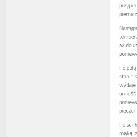
przypra
piernic
Następn
tempera
aż do u
poniewa
Po połą
stanie 
wydaje 
umieść 
poniewa
pieczen
Po schł
mąką, a