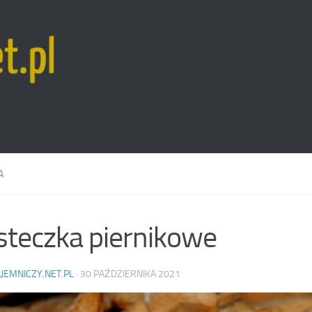
A
steczka piernikowe
AJEMNICZY.NET.PL
·
30 PAŹDZIERNIKA 2021