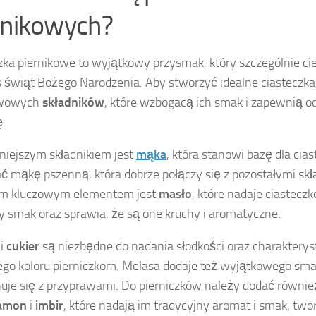
rnikowych?
zka piernikowe to wyjątkowy przysmak, który szczególnie ci
 świąt Bożego Narodzenia. Aby stworzyć idealne ciasteczka, 
awowych
składników
, które wzbogacą ich smak i zapewnią 
ę.
iejszym składnikiem jest
mąka
, która stanowi bazę dla cia
ć mąkę pszenną, która dobrze połączy się z pozostałymi skł
ym kluczowym elementem jest
masło
, które nadaje ciastecz
 smak oraz sprawia, że są one kruchy i aromatyczne.
i
cukier
są niezbędne do nadania słodkości oraz charakterys
ego koloru pierniczkom. Melasa dodaje też wyjątkowego sma
je się z przyprawami. Do pierniczków należy dodać równi
amon
i
imbir
, które nadają im tradycyjny aromat i smak, two