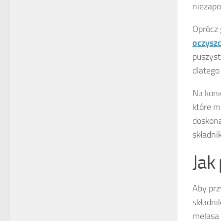
niezapo
Oprócz
oczysz
puszyst
dlatego
Na koni
które m
doskona
składni
Jak
Aby prz
składni
melasa