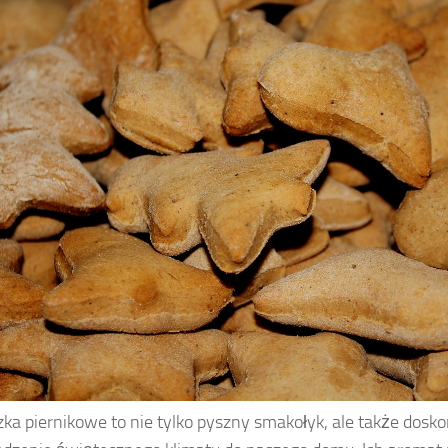
zka piernikowe to nie tylko pyszny smakołyk, ale także dosk