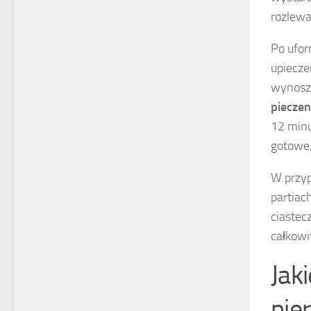
rozlewa
Po ufor
upiecze
wynosz
pieczen
12 minu
gotowe,
W przyp
partiac
ciastec
całkowi
Jak
pie