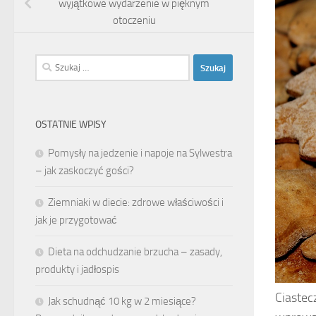
wyjątkowe wydarzenie w pięknym
otoczeniu
Szukaj:
OSTATNIE WPISY
Pomysły na jedzenie i napoje na Sylwestra
– jak zaskoczyć gości?
Ziemniaki w diecie: zdrowe właściwości i
jak je przygotować
Dieta na odchudzanie brzucha – zasady,
produkty i jadłospis
Ciastec
Jak schudnąć 10 kg w 2 miesiące?