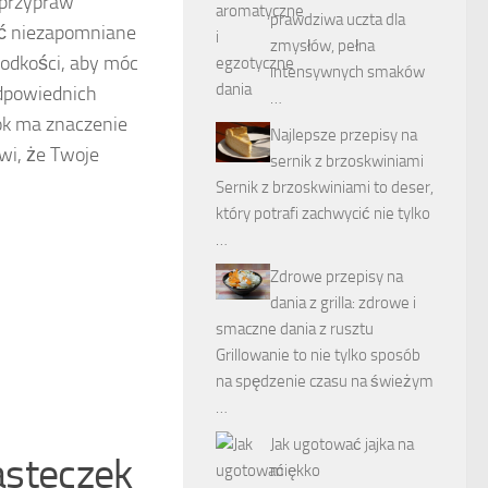
 przypraw
prawdziwa uczta dla
yć niezapomniane
zmysłów, pełna
łodkości, aby móc
intensywnych smaków
dpowiednich
…
rok ma znaczenie
Najlepsze przepisy na
awi, że Twoje
sernik z brzoskwiniami
Sernik z brzoskwiniami to deser,
który potrafi zachwycić nie tylko
…
Zdrowe przepisy na
dania z grilla: zdrowe i
smaczne dania z rusztu
Grillowanie to nie tylko sposób
na spędzenie czasu na świeżym
…
Jak ugotować jajka na
iasteczek
miękko