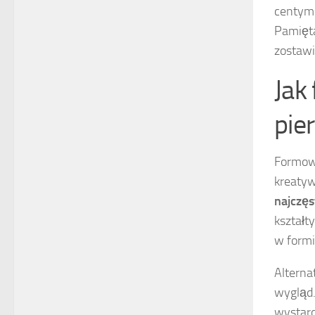
centyme
Pamięta
zostawi
Jak
pie
Formowa
kreatyw
najczę
kształt
w formi
Alterna
wygląd.
wystarc