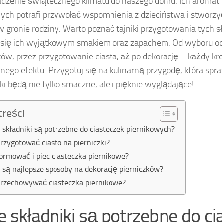
zenie świątecznego klimatu do naszego domu. Ich aromat
ych potrafi przywołać wspomnienia z dzieciństwa i stworz
w gronie rodziny. Warto poznać tajniki przygotowania tych s
 się ich wyjątkowym smakiem oraz zapachem. Od wyboru o
ków, przez przygotowanie ciasta, aż po dekorację – każdy k
alnego efektu. Przygotuj się na kulinarną przygodę, która spr
zki będą nie tylko smaczne, ale i pięknie wyglądające!
treści
e składniki są potrzebne do ciasteczek piernikowych?
przygotować ciasto na pierniczki?
formować i piec ciasteczka piernikowe?
e są najlepsze sposoby na dekorację pierniczków?
przechowywać ciasteczka piernikowe?
ie składniki są potrzebne do c