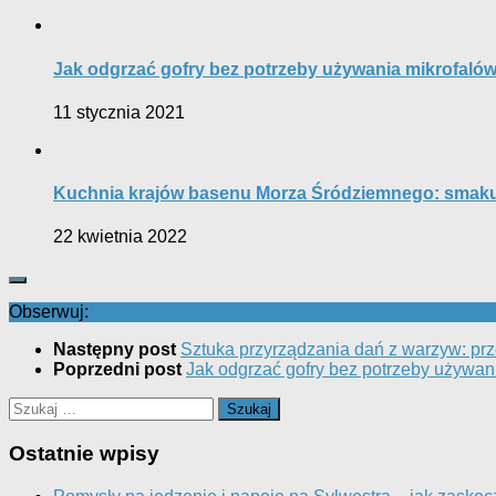
Jak odgrzać gofry bez potrzeby używania mikrofalów
11 stycznia 2021
Kuchnia krajów basenu Morza Śródziemnego: smakuj
22 kwietnia 2022
Obserwuj:
Następny post
Sztuka przyrządzania dań z warzyw: prz
Poprzedni post
Jak odgrzać gofry bez potrzeby używan
Szukaj:
Ostatnie wpisy