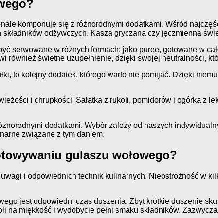
owego?
nale komponuje się z różnorodnymi dodatkami. Wśród najczęście
ch składników odżywczych. Kasza gryczana czy jęczmienna świe
yć serwowane w różnych formach: jako puree, gotowane w cało
owi również świetne uzupełnienie, dzięki swojej neutralności, 
ki, to kolejny dodatek, którego warto nie pomijać. Dzięki niem
ieżości i chrupkości. Sałatka z rukoli, pomidorów i ogórka z 
rodnymi dodatkami. Wybór zależy od naszych indywidualnych p
narne związane z tym daniem.
ygotowywaniu gulaszu wołowego?
uwagi i odpowiednich technik kulinarnych. Nieostrożność w k
go jest odpowiedni czas duszenia. Zbyt krótkie duszenie sku
li na miękkość i wydobycie pełni smaku składników. Zazwyczaj 