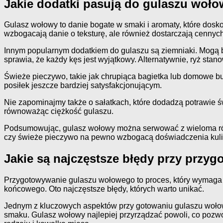
Jakie dodatki pasują do gulaszu woł
Gulasz wołowy to danie bogate w smaki i aromaty, które dosko
wzbogacają danie o teksturę, ale również dostarczają cenny
Innym popularnym dodatkiem do gulaszu są ziemniaki. Mogą b
sprawia, że każdy kęs jest wyjątkowy. Alternatywnie, ryż stan
Świeże pieczywo, takie jak chrupiąca bagietka lub domowe buł
posiłek jeszcze bardziej satysfakcjonującym.
Nie zapominajmy także o sałatkach, które dodadzą potrawie św
równoważąc ciężkość gulaszu.
Podsumowując, gulasz wołowy można serwować z wieloma różno
czy świeże pieczywo na pewno wzbogacą doświadczenia kuli
Jakie są najczęstsze błędy przy prz
Przygotowywanie gulaszu wołowego to proces, który wymaga 
końcowego. Oto najczęstsze błędy, których warto unikać.
Jednym z kluczowych aspektów przy gotowaniu gulaszu wołowe
smaku. Gulasz wołowy najlepiej przyrządzać powoli, co pozwo