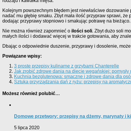
rodzaju i kawałka mięsa.
Kolejnym powszechnym błędem jest niewłaściwe dozowanie 
nadać mu głębię smaku. Zbyt mała ilość przypraw sprawi, że 
dodając przyprawy stopniowo i smakując potrawę na bieżąco.
Nie można również zapomnieć o
ilości soli
. Zbyt dużo soli m
małych ilości i dodawać więcej w trakcie gotowania, aby zna
Dbając o odpowiednie duszenie, przyprawy i dosolenie, może
Powiązane wpisy:
3 proste przepisy kulinarne z grzybami Chanterelle
Jak zrobić zdrowe dania na diecie wegańskiej: pomysły n
Kuchnia bezglutenowa: smaczne i zdrowe dania dla osób
Sztuka przyrządzania dań z ryżu: przepisy na aromatycz
Możesz również polubić…
Domowe przetwory: przepisy na dżemy, marynaty i k
5 lipca 2020