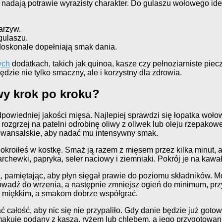
nadają potrawie wyrazisty charakter. Do gulaszu wołowego ide
arzyw.
gulaszu.
 doskonale dopełniają smak dania.
ych
dodatkach, takich jak quinoa, kasze czy pełnoziarniste pie
dzie nie tylko smaczny, ale i korzystny dla zdrowia.
y krok po kroku?
owiedniej jakości mięsa. Najlepiej sprawdzi się łopatka wołow
ozgrzej na patelni odrobinę oliwy z oliwek lub oleju rzepakowe
 prowansalskie, aby nadać mu intensywny smak.
kroiłeś w kostkę. Smaż ją razem z mięsem przez kilka minut, a
wki, papryka, seler naciowy i ziemniaki. Pokrój je na kawałk
 pamiętając, aby płyn sięgał prawie do poziomu składników. M
dź do wrzenia, a następnie zmniejsz ogień do minimum, przykr
ię miękkim, a smakom dobrze współgrać.
 całość, aby nic się nie przypaliło. Gdy danie będzie już go
smakuje podany z kaszą, ryżem lub chlebem, a jego przygotowa