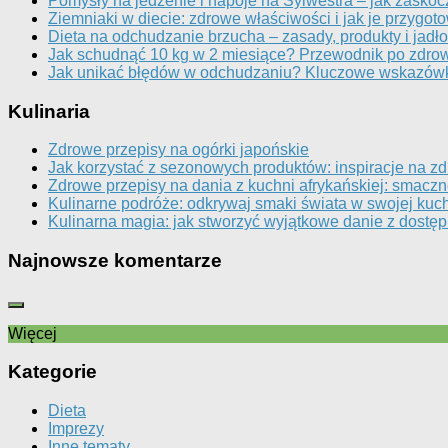
Pomysły na jedzenie i napoje na Sylwestra – jak zaskoc
Ziemniaki w diecie: zdrowe właściwości i jak je przygot
Dieta na odchudzanie brzucha – zasady, produkty i jadło
Jak schudnąć 10 kg w 2 miesiące? Przewodnik po zdr
Jak unikać błędów w odchudzaniu? Kluczowe wskazówki
Kulinaria
Zdrowe przepisy na ogórki japońskie
Jak korzystać z sezonowych produktów: inspiracje na z
Zdrowe przepisy na dania z kuchni afrykańskiej: smaczn
Kulinarne podróże: odkrywaj smaki świata w swojej kuc
Kulinarna magia: jak stworzyć wyjątkowe danie z dostę
Najnowsze komentarze
Więcej
Kategorie
Dieta
Imprezy
Inne tematy