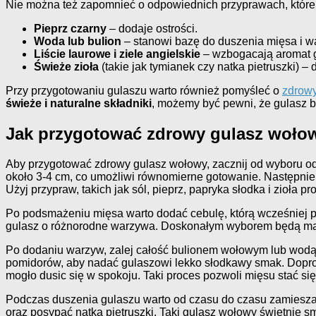
Nie można też zapomnieć o odpowiednich przyprawach, które 
Pieprz czarny
– dodaje ostrości.
Woda lub bulion
– stanowi bazę do duszenia mięsa i w
Liście laurowe i ziele angielskie
– wzbogacają aromat 
Świeże zioła
(takie jak tymianek czy natka pietruszki) –
Przy przygotowaniu gulaszu warto również pomyśleć o
zdrow
świeże i naturalne składniki
, możemy być pewni, że gulasz bę
Jak przygotować zdrowy gulasz wołow
Aby przygotować zdrowy gulasz wołowy, zacznij od wyboru odp
około 3-4 cm, co umożliwi równomierne gotowanie. Następnie r
Użyj przypraw, takich jak sól, pieprz, papryka słodka i zioła
Po podsmażeniu mięsa warto dodać cebulę, którą wcześniej po
gulasz o różnorodne warzywa. Doskonałym wyborem będą marche
Po dodaniu warzyw, zalej całość bulionem wołowym lub wodą,
pomidorów, aby nadać gulaszowi lekko słodkawy smak. Doprowa
mogło dusic się w spokoju. Taki proces pozwoli mięsu stać s
Podczas duszenia gulaszu warto od czasu do czasu zamieszać
oraz posypać natką pietruszki. Taki gulasz wołowy świetnie 