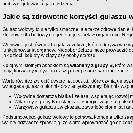
podczas gotowania, jak i jedzenia.
Jakie są zdrowotne korzyści gulaszu
Gulasz wołowy to nie tylko smaczne, ale także zdrowe danie,
kluczowe dla budowy i regeneracji tkanek w organizmie. Reg
Wołowina jest również bogata w
żelazo
, które odgrywa ważną
funkcjonowania organów. Niedobór żelaza może prowadzić do 
jak dzieci, kobiety w ciąży czy osoby starsze.
Kolejnym istotnym aspektem są
witaminy z grupy B
, które 
mają korzystny wpływ na naszą energię oraz samopoczucie.
Warto również zwrócić uwagę na dodatki, które czynią gulasz
wzbogaca gulasz o błonnik oraz antyoksydanty. Błonnik wspi
Wołowina dostarcza białka i żelaza, wspierając rozwój m
Witaminy z grupy B dostarczają energii i wspierają ukła
Warzywa w gulaszu zwiększają zawartość błonnika i ant
Podsumowując, gulasz wołowy to potrawa, która nie tylko zas
walory odżywcze sprawiają, że warto wprowadzać go do codz