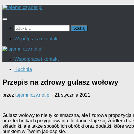
Przejdź
do
treści
Szukaj:
Współpraca i kontakt
Współpraca i kontakt
Kuchnia
Przepis na zdrowy gulasz wołowy
przez
tajemniczy.net.pl
·
21 stycznia 2021
Gulasz wołowy to nie tylko smaczna, ale i zdrowa propozycj
oraz technikach przygotowania, to danie staje się źródłem bia
składniki, ale także sposób ich obróbki oraz dodatki, które w
punktem w Twoim jadłospisie.