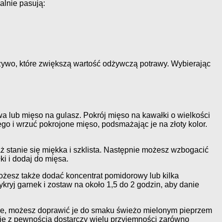
alnie pasują:
czywo, które zwiększą wartość odżywczą potrawy. Wybierając
a lub mięso na gulasz. Pokrój mięso na kawałki o wielkości
go i wrzuć pokrojone mięso, podsmażając je na złoty kolor.
ż stanie się miękka i szklista. Następnie możesz wzbogacić
i i dodaj do mięsa.
ożesz także dodać koncentrat pomidorowy lub kilka
yj garnek i zostaw na około 1,5 do 2 godzin, aby danie
towe, możesz doprawić je do smaku świeżo mielonym pieprzem
nie z pewnością dostarczy wielu przyjemności zarówno