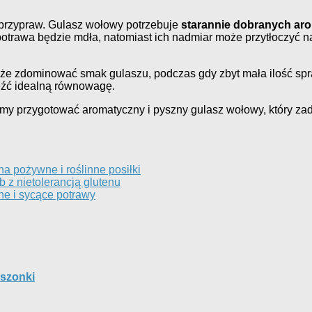
przypraw. Gulasz wołowy potrzebuje
starannie dobranych ar
potrawa będzie mdła, natomiast ich nadmiar może przytłoczyć 
oże zdominować smak gulaszu, podczas gdy zbyt mała ilość spr
leźć idealną równowagę.
my przygotować aromatyczny i pyszny gulasz wołowy, który zad
a pożywne i roślinne posiłki
 z nietolerancją glutenu
ne i sycące potrawy
iszonki