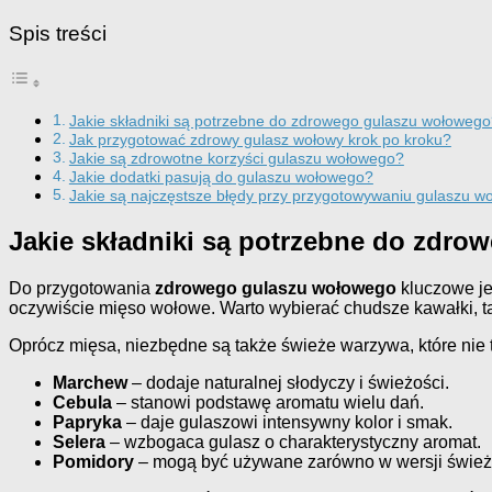
Spis treści
Jakie składniki są potrzebne do zdrowego gulaszu wołoweg
Jak przygotować zdrowy gulasz wołowy krok po kroku?
Jakie są zdrowotne korzyści gulaszu wołowego?
Jakie dodatki pasują do gulaszu wołowego?
Jakie są najczęstsze błędy przy przygotowywaniu gulaszu 
Jakie składniki są potrzebne do zdr
Do przygotowania
zdrowego gulaszu wołowego
kluczowe je
oczywiście mięso wołowe. Warto wybierać chudsze kawałki, taki
Oprócz mięsa, niezbędne są także świeże warzywa, które nie 
Marchew
– dodaje naturalnej słodyczy i świeżości.
Cebula
– stanowi podstawę aromatu wielu dań.
Papryka
– daje gulaszowi intensywny kolor i smak.
Selera
– wzbogaca gulasz o charakterystyczny aromat.
Pomidory
– mogą być używane zarówno w wersji świeżej