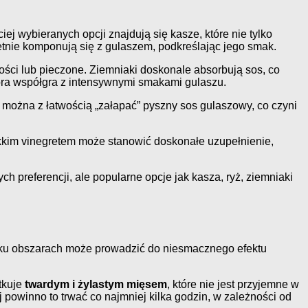
j wybieranych opcji znajdują się kasze, które nie tylko
tnie komponują się z gulaszem, podkreślając jego smak.
ści lub pieczone. Ziemniaki doskonale absorbują sos, co
która współgra z intensywnymi smakami gulaszu.
u można z łatwością „załapać” pyszny sos gulaszowy, co czyni
lekkim vinegretem może stanowić doskonałe uzupełnienie,
referencji, ale popularne opcje jak kasza, ryż, ziemniaki
ilku obszarach może prowadzić do niesmacznego efektu
tkuje
twardym i żylastym mięsem
, które nie jest przyjemne w
powinno to trwać co najmniej kilka godzin, w zależności od