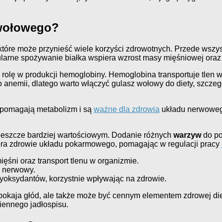
 wołowego?
 które może przynieść wiele korzyści zdrowotnych. Przede wsz
ularne spożywanie białka wspiera wzrost masy mięśniowej ora
 rolę w produkcji hemoglobiny. Hemoglobina transportuje tlen 
anemii, dlatego warto włączyć gulasz wołowy do diety, szczeg
wspomagają metabolizm i są
ważne dla zdrowia
układu nerwowego
 jeszcze bardziej wartościowym. Dodanie różnych
warzyw
do po
era zdrowie układu pokarmowego, pomagając w regulacji pracy
ięśni oraz transport tlenu w organizmie.
d nerwowy.
yoksydantów, korzystnie wpływając na zdrowie.
pokaja głód, ale także może być cennym elementem zdrowej diet
iennego jadłospisu.