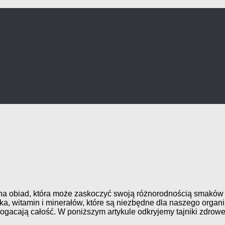
a na obiad, która może zaskoczyć swoją różnorodnością smaków
łka, witamin i minerałów, które są niezbędne dla naszego organ
zbogacają całość. W poniższym artykule odkryjemy tajniki zdrow