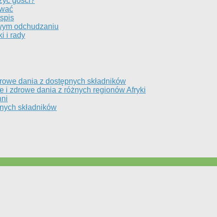
zyć gości?
ować
spis
owym odchudzaniu
 i rady
drowe dania z dostępnych składników
e i zdrowe dania z różnych regionów Afryki
hni
pnych składników