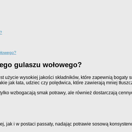
o?
wołowego?
owego gulaszu wołowego?
st użycie wysokiej jakości składników, które zapewnią bogaty 
e jak łata, udziec czy polędwica, które zawierają mniej tłuszcz
tylko wzbogacają smak potrawy, ale również dostarczają cenny
, jak i w postaci passaty, nadając potrawie sosową konsystenc