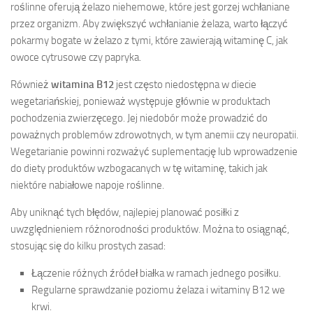
roślinne oferują żelazo niehemowe, które jest gorzej wchłaniane
przez organizm. Aby zwiększyć wchłanianie żelaza, warto łączyć
pokarmy bogate w żelazo z tymi, które zawierają witaminę C, jak
owoce cytrusowe czy papryka.
Również
witamina B12
jest często niedostępna w diecie
wegetariańskiej, ponieważ występuje głównie w produktach
pochodzenia zwierzęcego. Jej niedobór może prowadzić do
poważnych problemów zdrowotnych, w tym anemii czy neuropatii.
Wegetarianie powinni rozważyć suplementację lub wprowadzenie
do diety produktów wzbogacanych w tę witaminę, takich jak
niektóre nabiałowe napoje roślinne.
Aby uniknąć tych błędów, najlepiej planować posiłki z
uwzględnieniem różnorodności produktów. Można to osiągnąć,
stosując się do kilku prostych zasad:
Łączenie różnych źródeł białka w ramach jednego posiłku.
Regularne sprawdzanie poziomu żelaza i witaminy B12 we
krwi.