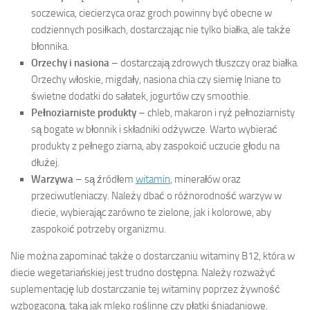
soczewica, ciecierzyca oraz groch powinny być obecne w
codziennych posiłkach, dostarczając nie tylko białka, ale także
błonnika.
Orzechy i nasiona
– dostarczają zdrowych tłuszczy oraz białka.
Orzechy włoskie, migdały, nasiona chia czy siemię lniane to
świetne dodatki do sałatek, jogurtów czy smoothie.
Pełnoziarniste produkty
– chleb, makaron i ryż pełnoziarnisty
są bogate w błonnik i składniki odżywcze. Warto wybierać
produkty z pełnego ziarna, aby zaspokoić uczucie głodu na
dłużej.
Warzywa
– są źródłem
witamin
, minerałów oraz
przeciwutleniaczy. Należy dbać o różnorodność warzyw w
diecie, wybierając zarówno te zielone, jak i kolorowe, aby
zaspokoić potrzeby organizmu.
Nie można zapominać także o dostarczaniu witaminy B12, która w
diecie wegetariańskiej jest trudno dostępna. Należy rozważyć
suplementację lub dostarczanie tej witaminy poprzez żywność
wzbogaconą, taką jak mleko roślinne czy płatki śniadaniowe.