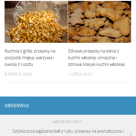
Kuchnia z grilla: przepisy na
Zdrowe przepisy na dania z
soczyste mięsa, warzywa i
kuchni włoskiej: smaczne i
owoce z rusztu
zdrowe klasyki kuchni włoskiej
8 MARCA 2022
1 LIPCA 2021
OBSERWUJ:
NASTĘPNY POST
Sztuka przyrządzania dań z ryżu: przepisy na aromatyczne i