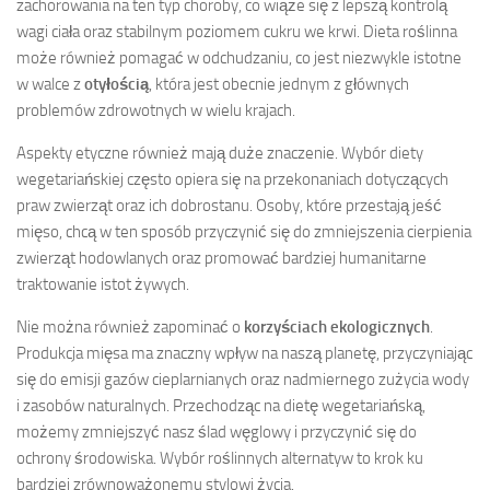
zachorowania na ten typ choroby, co wiąże się z lepszą kontrolą
wagi ciała oraz stabilnym poziomem cukru we krwi. Dieta roślinna
może również pomagać w odchudzaniu, co jest niezwykle istotne
w walce z
otyłością
, która jest obecnie jednym z głównych
problemów zdrowotnych w wielu krajach.
Aspekty etyczne również mają duże znaczenie. Wybór diety
wegetariańskiej często opiera się na przekonaniach dotyczących
praw zwierząt oraz ich dobrostanu. Osoby, które przestają jeść
mięso, chcą w ten sposób przyczynić się do zmniejszenia cierpienia
zwierząt hodowlanych oraz promować bardziej humanitarne
traktowanie istot żywych.
Nie można również zapominać o
korzyściach ekologicznych
.
Produkcja mięsa ma znaczny wpływ na naszą planetę, przyczyniając
się do emisji gazów cieplarnianych oraz nadmiernego zużycia wody
i zasobów naturalnych. Przechodząc na dietę wegetariańską,
możemy zmniejszyć nasz ślad węglowy i przyczynić się do
ochrony środowiska. Wybór roślinnych alternatyw to krok ku
bardziej zrównoważonemu stylowi życia.