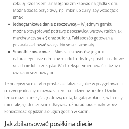
cebulą i czosnkiem, a następnie zmiksować na gładki krem.
Można dodać przyprawy, np. imbir lub curry, aby wzbogacić
smak.
Jednogarnkowe danie z soczewicą
– W jednym garnku
można przygotować potrawę z soczewicy, warzyw (takich jak
marchew czy seler) oraz bulionu. Taki sposób gotowania
pozwala zachować wszystkie smaki i aromaty.
Smoothie owocowe
– Mieszanka owoców, jogurtu
naturalnego oraz odrobiny miodu to idealny sposób na zdrowe
śniadanie lub przekąskę. Warto eksperymentować z różnymi
owocami sezonowymi.
Te przepisy są nie tylko proste, ale także szybkie w przygotowaniu,
co czyni je idealnym rozwiązaniem na codzienny posiłek. Dzięki
temu można cieszyć się zdrową dietą, bogatą w błonnik, witaminy i
minerały, a jednocześnie odkrywać różnorodność smaków bez
konieczności spędzania długich godzin w kuchni.
Jak zbilansować posiłki na diecie