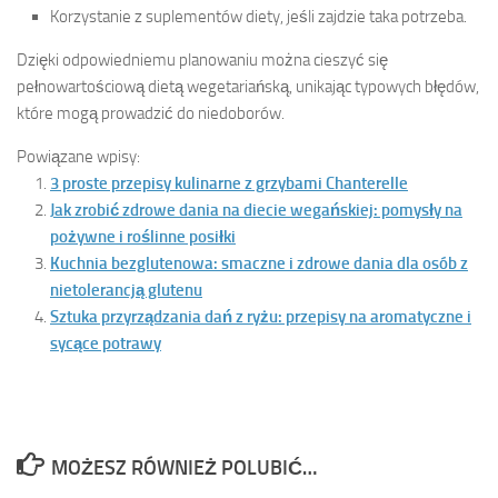
Korzystanie z suplementów diety, jeśli zajdzie taka potrzeba.
Dzięki odpowiedniemu planowaniu można cieszyć się
pełnowartościową dietą wegetariańską, unikając typowych błędów,
które mogą prowadzić do niedoborów.
Powiązane wpisy:
3 proste przepisy kulinarne z grzybami Chanterelle
Jak zrobić zdrowe dania na diecie wegańskiej: pomysły na
pożywne i roślinne posiłki
Kuchnia bezglutenowa: smaczne i zdrowe dania dla osób z
nietolerancją glutenu
Sztuka przyrządzania dań z ryżu: przepisy na aromatyczne i
sycące potrawy
MOŻESZ RÓWNIEŻ POLUBIĆ…