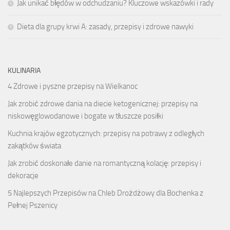
Jak unikać błędów w odchudzaniu? Kluczowe wskazówki i rady
Dieta dla grupy krwi A: zasady, przepisy i zdrowe nawyki
KULINARIA
4 Zdrowe i pyszne przepisy na Wielkanoc
Jak zrobić zdrowe dania na diecie ketogenicznej: przepisy na
niskowęglowodanowe i bogate w tłuszcze posiłki
Kuchnia krajów egzotycznych: przepisy na potrawy z odległych
zakątków świata
Jak zrobić doskonałe danie na romantyczną kolację: przepisy i
dekoracje
5 Najlepszych Przepisów na Chleb Drożdżowy dla Bochenka z
Pełnej Pszenicy