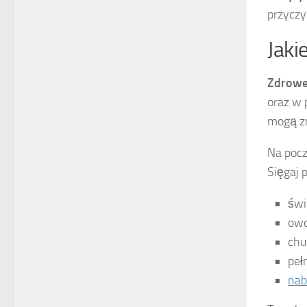
przyczy
Jaki
Zdrowe
oraz w 
mogą zn
Na pocz
Sięgaj p
świ
owo
chu
peł
nab