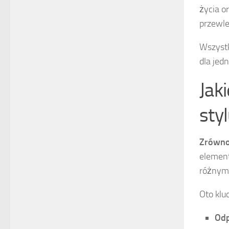
życia o
przewle
Wszystk
dla jedn
Jak
styl
Zrówno
element
różnym
Oto klu
Odp