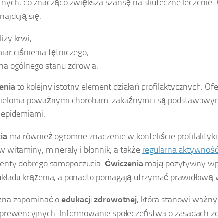
nych, co znacząco zwiększa szansę na skuteczne leczenie. 
najdują się:
lizy krwi,
iar ciśnienia tętniczego,
na ogólnego stanu zdrowia.
enia
to kolejny istotny element działań profilaktycznych. Of
wieloma poważnymi chorobami zakaźnymi i są podstawowy
 epidemiami.
cia
ma również ogromne znaczenie w kontekście profilaktyki
w witaminy, minerały i błonnik, a także
regularna aktywność
enty dobrego samopoczucia.
Ćwiczenia
mają pozytywny wp
 układu krążenia, a ponadto pomagają utrzymać prawidłową 
żna zapominać o
edukacji zdrowotnej
, która stanowi ważn
 prewencyjnych. Informowanie społeczeństwa o zasadach z