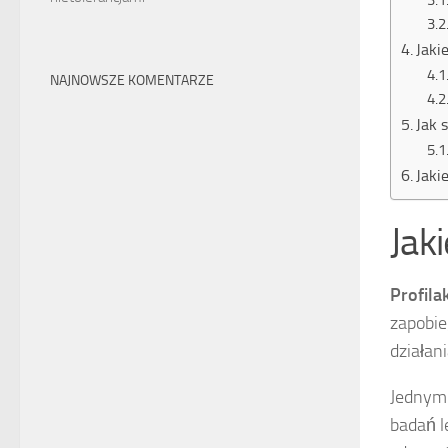
Jaki
NAJNOWSZE KOMENTARZE
Jak 
Jaki
Jak
Profila
zapobie
działani
Jednym 
badań l