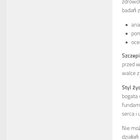
zdrowot
badań z
ana
pom
oce
Szczepi
przed 
walce z
Styl ży
bogata 
fundam
serca i
Nie mo
działań