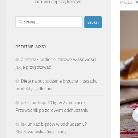
zdrowia i lepszej kondycji
PRZEZ
T
Szukaj:
OSTATNIE WPISY
Ziemniaki w diecie: zdrowe właściwości i
jak je przygotować
Dieta na odchudzanie brzucha – zasady,
produkty i jadłospis
Jak schudnąć 10 kg w 2 miesiące?
Przewodnik po zdrowym odchudzaniu
Jak unikać błędów w odchudzaniu?
Kluczowe wskazówki i rady