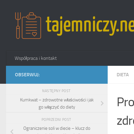
Przejdź do treści
Współpraca i kontakt
OBSERWUJ:
DIETA
NASTĘPNY POST
Pro
Kumkwat – zdrowotne właściwości i jak
go włączyć do diety
zdr
POPRZEDNI POST
Ograniczenie soli w diecie – klucz do