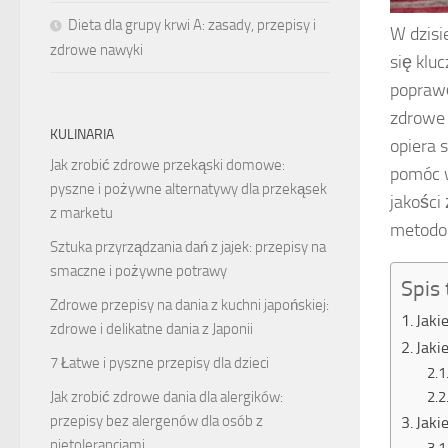
Dieta dla grupy krwi A: zasady, przepisy i
W dzisi
zdrowe nawyki
się klu
poprawę
zdrowe 
KULINARIA
opiera 
Jak zrobić zdrowe przekąski domowe:
pomóc 
pyszne i pożywne alternatywy dla przekąsek
jakości 
z marketu
metodom
Sztuka przyrządzania dań z jajek: przepisy na
smaczne i pożywne potrawy
Spis 
Zdrowe przepisy na dania z kuchni japońskiej:
Jaki
zdrowe i delikatne dania z Japonii
Jaki
7 Łatwe i pyszne przepisy dla dzieci
Jak zrobić zdrowe dania dla alergików:
przepisy bez alergenów dla osób z
Jaki
nietolerancjami