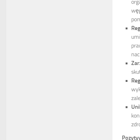
org
węg
pom
Reg
umi
pra
nac
Zar
sku
Reg
wyk
zal
Uni
kon
zdr
Pozyty