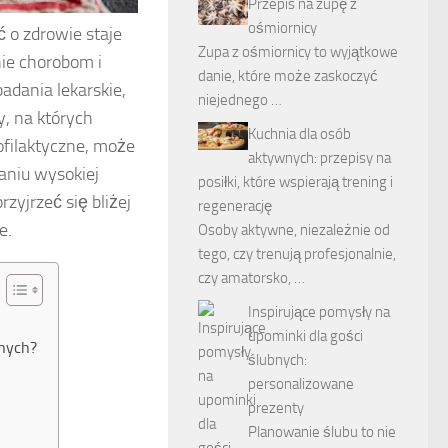
Przepis na zupę z
ośmiornicy
ć o zdrowie staje
Zupa z ośmiornicy to wyjątkowe
nie chorobom i
danie, które może zaskoczyć
adania lekarskie,
niejednego …
, na których
Kuchnia dla osób
rofilaktyczne, może
aktywnych: przepisy na
niu wysokiej
posiłki, które wspierają trening i
rzyjrzeć się bliżej
regenerację
e.
Osoby aktywne, niezależnie od
tego, czy trenują profesjonalnie,
czy amatorsko, …
Inspirujące pomysły na
upominki dla gości
znych?
ślubnych:
personalizowane
prezenty
Planowanie ślubu to nie