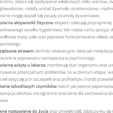
anizmu, zaleca się spożywanie właściwych ilości warzyw, o
lowodanów, należy unikać żywności przetworzonej i nadmi
ocne mogą okazać się zasady piramidy żywieniowej.
ularna aktywność fizyczna:
eksperci zalecają przynajmniej
arkowanego wysiłku tygodniowo, taki rodzaj ruchu sprzyja 
widłowej masy ciała oraz poprawia funkcjonowanie układu 
zyniowego.
ządzanie stresem:
techniki relaksacyjne, takie jak medytacja
teczne w poprawianiu samopoczucia psychicznego.
ularne wizyty u lekarza:
monitorują stan organizmu oraz um
rywanie potencjalnych problemów na wczesnym etapie, war
eceń dotyczących szczepień oraz profilaktyki chorób przewle
kanie szkodliwych czynników:
takich jak palenie papierosó
sumpcja alkoholu ma ogromne znaczenie dla zachowania do
owia.
wne nastawienie do życia
oraz umiejętność odpoczynku są 