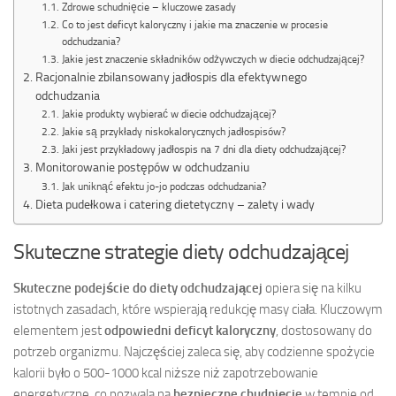
Zdrowe schudnięcie – kluczowe zasady
Co to jest deficyt kaloryczny i jakie ma znaczenie w procesie
odchudzania?
Jakie jest znaczenie składników odżywczych w diecie odchudzającej?
Racjonalnie zbilansowany jadłospis dla efektywnego
odchudzania
Jakie produkty wybierać w diecie odchudzającej?
Jakie są przykłady niskokalorycznych jadłospisów?
Jaki jest przykładowy jadłospis na 7 dni dla diety odchudzającej?
Monitorowanie postępów w odchudzaniu
Jak uniknąć efektu jo-jo podczas odchudzania?
Dieta pudełkowa i catering dietetyczny – zalety i wady
Skuteczne strategie diety odchudzającej
Skuteczne podejście do diety odchudzającej
opiera się na kilku
istotnych zasadach, które wspierają redukcję masy ciała. Kluczowym
elementem jest
odpowiedni deficyt kaloryczny
, dostosowany do
potrzeb organizmu. Najczęściej zaleca się, aby codzienne spożycie
kalorii było o 500-1000 kcal niższe niż zapotrzebowanie
energetyczne, co pozwala na
bezpieczne chudnięcie
w tempie od