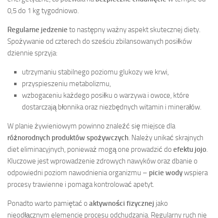
0,5 do 1 kg tygodniowo.
Regularne jedzenie
to następny ważny aspekt skutecznej diety.
Spożywanie od czterech do sześciu zbilansowanych posiłków
dziennie sprzyja:
utrzymaniu stabilnego poziomu glukozy we krwi,
przyspieszeniu metabolizmu,
wzbogaceniu każdego posiłku o warzywa i owoce, które
dostarczają błonnika oraz niezbędnych witamin i minerałów.
W planie żywieniowym powinno znaleźć się miejsce dla
różnorodnych produktów spożywczych
. Należy unikać skrajnych
diet eliminacyjnych, ponieważ mogą one prowadzić do
efektu jojo
.
Kluczowe jest wprowadzenie zdrowych nawyków oraz dbanie o
odpowiedni poziom nawodnienia organizmu –
picie wody
wspiera
procesy trawienne i pomaga kontrolować apetyt.
Ponadto warto pamiętać o
aktywności fizycznej
jako
nieodłącznym elemencie procesu odchudzania. Regularny ruch nie