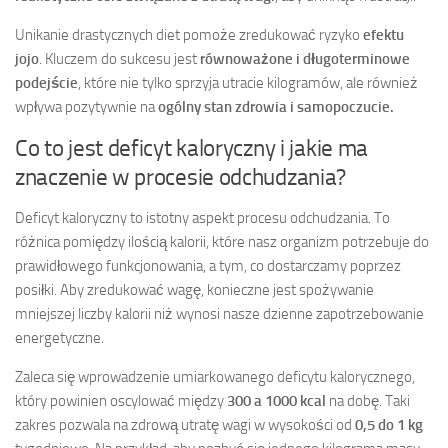
Unikanie drastycznych diet pomoże zredukować ryzyko
efektu
jojo
. Kluczem do sukcesu jest
równoważone i długoterminowe
podejście
, które nie tylko sprzyja utracie kilogramów, ale również
wpływa pozytywnie na
ogólny stan zdrowia i samopoczucie.
Co to jest deficyt kaloryczny i jakie ma
znaczenie w procesie odchudzania?
Deficyt kaloryczny to istotny aspekt procesu odchudzania. To
różnica pomiędzy ilością kalorii, które nasz organizm potrzebuje do
prawidłowego funkcjonowania, a tym, co dostarczamy poprzez
posiłki. Aby zredukować wagę, konieczne jest spożywanie
mniejszej liczby kalorii niż wynosi nasze dzienne zapotrzebowanie
energetyczne.
Zaleca się wprowadzenie umiarkowanego deficytu kalorycznego,
który powinien oscylować między
300 a 1000 kcal
na dobę. Taki
zakres pozwala na zdrową utratę wagi w wysokości od
0,5 do 1 kg