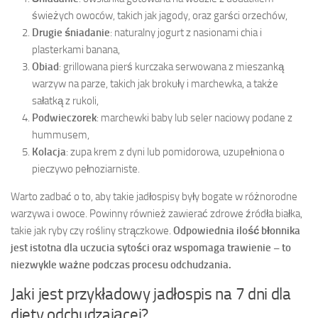
świeżych owoców, takich jak jagody, oraz garści orzechów,
Drugie śniadanie
: naturalny jogurt z nasionami chia i
plasterkami banana,
Obiad
: grillowana pierś kurczaka serwowana z mieszanką
warzyw na parze, takich jak brokuły i marchewka, a także
sałatką z rukoli,
Podwieczorek
: marchewki baby lub seler naciowy podane z
hummusem,
Kolacja
: zupa krem z dyni lub pomidorowa, uzupełniona o
pieczywo pełnoziarniste.
Warto zadbać o to, aby takie jadłospisy były bogate w różnorodne
warzywa i owoce. Powinny również zawierać zdrowe źródła białka,
takie jak ryby czy rośliny strączkowe.
Odpowiednia ilość błonnika
jest istotna dla uczucia sytości oraz wspomaga trawienie – to
niezwykle ważne podczas procesu odchudzania.
Jaki jest przykładowy jadłospis na 7 dni dla
diety odchudzającej?