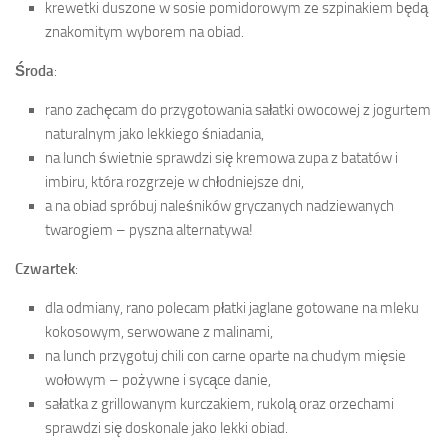
krewetki duszone w sosie pomidorowym ze szpinakiem będą
znakomitym wyborem na obiad.
Środa
:
rano zachęcam do przygotowania sałatki owocowej z jogurtem
naturalnym jako lekkiego śniadania,
na lunch świetnie sprawdzi się kremowa zupa z batatów i
imbiru, która rozgrzeje w chłodniejsze dni,
a na obiad spróbuj naleśników gryczanych nadziewanych
twarogiem – pyszna alternatywa!
Czwartek
:
dla odmiany, rano polecam płatki jaglane gotowane na mleku
kokosowym, serwowane z malinami,
na lunch przygotuj chili con carne oparte na chudym mięsie
wołowym – pożywne i sycące danie,
sałatka z grillowanym kurczakiem, rukolą oraz orzechami
sprawdzi się doskonale jako lekki obiad.