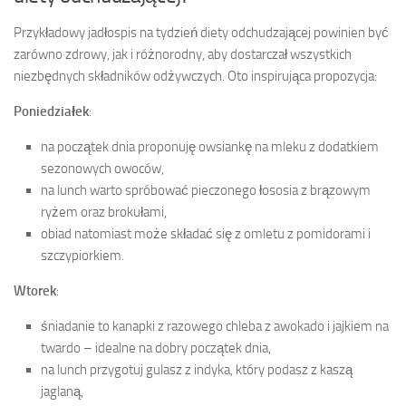
Przykładowy jadłospis na tydzień diety odchudzającej powinien być
zarówno zdrowy, jak i różnorodny, aby dostarczał wszystkich
niezbędnych składników odżywczych. Oto inspirująca propozycja:
Poniedziałek
:
na początek dnia proponuję owsiankę na mleku z dodatkiem
sezonowych owoców,
na lunch warto spróbować pieczonego łososia z brązowym
ryżem oraz brokułami,
obiad natomiast może składać się z omletu z pomidorami i
szczypiorkiem.
Wtorek
:
śniadanie to kanapki z razowego chleba z awokado i jajkiem na
twardo – idealne na dobry początek dnia,
na lunch przygotuj gulasz z indyka, który podasz z kaszą
jaglaną,