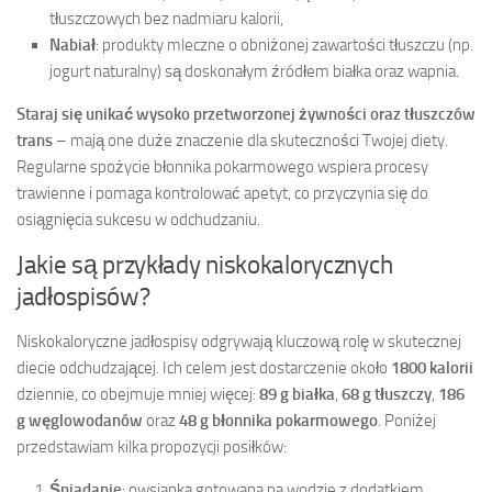
tłuszczowych bez nadmiaru kalorii,
Nabiał
: produkty mleczne o obniżonej zawartości tłuszczu (np.
jogurt naturalny) są doskonałym źródłem białka oraz wapnia.
Staraj się unikać wysoko przetworzonej żywności oraz tłuszczów
trans
– mają one duże znaczenie dla skuteczności Twojej diety.
Regularne spożycie błonnika pokarmowego wspiera procesy
trawienne i pomaga kontrolować apetyt, co przyczynia się do
osiągnięcia sukcesu w odchudzaniu.
Jakie są przykłady niskokalorycznych
jadłospisów?
Niskokaloryczne jadłospisy odgrywają kluczową rolę w skutecznej
diecie odchudzającej. Ich celem jest dostarczenie około
1800 kalorii
dziennie, co obejmuje mniej więcej:
89 g białka
,
68 g tłuszczy
,
186
g węglowodanów
oraz
48 g błonnika pokarmowego
. Poniżej
przedstawiam kilka propozycji posiłków:
Śniadanie
: owsianka gotowana na wodzie z dodatkiem