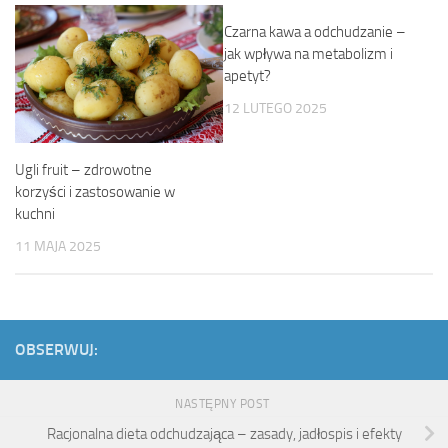
Czarna kawa a odchudzanie –
jak wpływa na metabolizm i
apetyt?
12 LUTEGO 2025
Ugli fruit – zdrowotne
korzyści i zastosowanie w
kuchni
11 MAJA 2025
OBSERWUJ:
NASTĘPNY POST
Racjonalna dieta odchudzająca – zasady, jadłospis i efekty