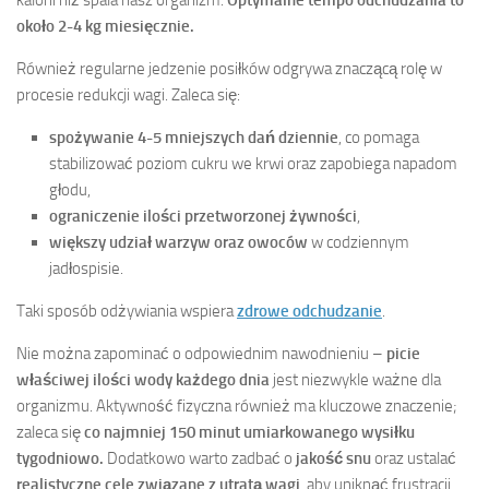
około 2-4 kg miesięcznie.
Również regularne jedzenie posiłków odgrywa znaczącą rolę w
procesie redukcji wagi. Zaleca się:
spożywanie 4-5 mniejszych dań dziennie
, co pomaga
stabilizować poziom cukru we krwi oraz zapobiega napadom
głodu,
ograniczenie ilości przetworzonej żywności
,
większy udział warzyw oraz owoców
w codziennym
jadłospisie.
Taki sposób odżywiania wspiera
zdrowe odchudzanie
.
Nie można zapominać o odpowiednim nawodnieniu –
picie
właściwej ilości wody każdego dnia
jest niezwykle ważne dla
organizmu. Aktywność fizyczna również ma kluczowe znaczenie;
zaleca się
co najmniej 150 minut umiarkowanego wysiłku
tygodniowo.
Dodatkowo warto zadbać o
jakość snu
oraz ustalać
realistyczne cele związane z utratą wagi
, aby uniknąć frustracji.