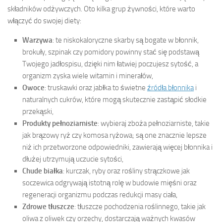
składników odżywczych. Oto kilka grup żywności, które warto
włączyć do swojej diety:
Warzywa
: te niskokaloryczne skarby są bogate w błonnik,
brokuły, szpinak czy pomidory powinny stać się podstawą
Twojego jadłospisu, dzięki nim łatwiej poczujesz sytość, a
organizm zyska wiele witamin i minerałów,
Owoce
: truskawki oraz jabłka to świetne
źródła błonnika
i
naturalnych cukrów, które mogą skutecznie zastąpić słodkie
przekąski,
Produkty pełnoziarniste
: wybieraj zboża pełnoziarniste, takie
jak brązowy ryż czy komosa ryżowa; są one znacznie lepsze
niż ich przetworzone odpowiedniki, zawierają więcej błonnika i
dłużej utrzymują uczucie sytości,
Chude białka
: kurczak, ryby oraz rośliny strączkowe jak
soczewica odgrywają istotną rolę w budowie mięśni oraz
regeneracji organizmu podczas redukcji masy ciała,
Zdrowe tłuszcze
: tłuszcze pochodzenia roślinnego, takie jak
oliwa z oliwek czy orzechy, dostarczają ważnych kwasów