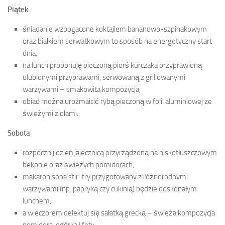
Piątek
:
śniadanie wzbogacone koktajlem bananowo-szpinakowym
oraz białkiem serwatkowym to sposób na energetyczny start
dnia,
na lunch proponuję pieczoną pierś kurczaka przyprawioną
ulubionymi przyprawami, serwowaną z grillowanymi
warzywami – smakowita kompozycja,
obiad można urozmaicić rybą pieczoną w folii aluminiowej ze
świeżymi ziołami.
Sobota
:
rozpocznij dzień jajecznicą przyrządzoną na niskotłuszczowym
bekonie oraz świeżych pomidorach,
makaron soba stir-fry przygotowany z różnorodnymi
warzywami (np. papryką czy cukinią) będzie doskonałym
lunchem,
a wieczorem delektuj się sałatką grecką – świeża kompozycja
pomidora, ogórka i fety.