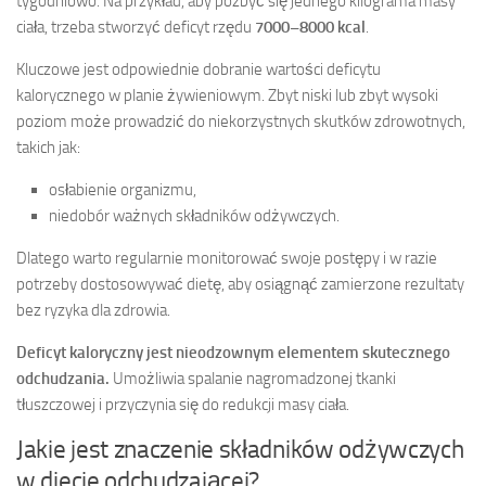
tygodniowo. Na przykład, aby pozbyć się jednego kilograma masy
ciała, trzeba stworzyć deficyt rzędu
7000–8000 kcal
.
Kluczowe jest odpowiednie dobranie wartości deficytu
kalorycznego w planie żywieniowym. Zbyt niski lub zbyt wysoki
poziom może prowadzić do niekorzystnych skutków zdrowotnych,
takich jak:
osłabienie organizmu,
niedobór ważnych składników odżywczych.
Dlatego warto regularnie monitorować swoje postępy i w razie
potrzeby dostosowywać dietę, aby osiągnąć zamierzone rezultaty
bez ryzyka dla zdrowia.
Deficyt kaloryczny jest nieodzownym elementem skutecznego
odchudzania.
Umożliwia spalanie nagromadzonej tkanki
tłuszczowej i przyczynia się do redukcji masy ciała.
Jakie jest znaczenie składników odżywczych
w diecie odchudzającej?