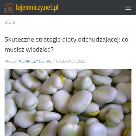
Przejdź do treści
DIETA
Skuteczne strategie diety odchudzającej: co
musisz wiedzieć?
PRZEZ
TAJEMNICZY.NET.PL
·
16 CZERWCA 2026