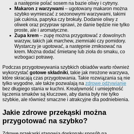
a następnie polać sosem na bazie oliwy i cytryny.
Makaron z warzywami
– ugotowany makaron można
szybko wymieszać z sezonowymi warzywami, takimi
jak cukinia, papryka czy brokuły. Dodanie oliwy z
oliwek oraz przypraw sprawi, że danie będzie nie tylko
proste, ale i aromatyczne.
Zupa krem
– zupę można przygotować z dowolnych
warzyw, takich jak marchew, ziemniaki czy pomidory.
Wystarczy je ugotować, a następnie zmiksować na
krem. Można dodać śmietanę lub zioła do smaku, co
wzbogaci potrawę.
Podczas przygotowywania szybkich obiadów warto również
wykorzystać
gotowe składniki
, takie jak mrożone warzywa,
które skracają czas przygotowania. Takie rozwiązania są nie
tylko wygodne, ale także pozwalają na
zdrowe odżywianie
bez długiego stania w kuchni. Kreatywność i umiejętność
łączenia smaków są kluczowe, aby dania były nie tylko
szybkie, ale również smaczne i atrakcyjne dla podniebienia.
Jakie zdrowe przekąski można
przygotować na szybko?
Zdrowe przekąski stanowią doskonały sposób na