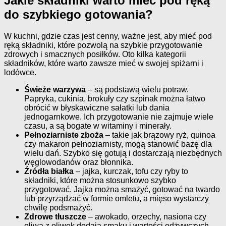
Jakie składniki warto mieć pod ręką
do szybkiego gotowania?
W kuchni, gdzie czas jest cenny, ważne jest, aby mieć pod
ręką składniki, które pozwolą na szybkie przygotowanie
zdrowych i smacznych posiłków. Oto kilka kategorii
składników, które warto zawsze mieć w swojej spiżarni i
lodówce.
Świeże warzywa
– są podstawą wielu potraw.
Papryka, cukinia, brokuły czy szpinak można łatwo
obrócić w błyskawiczne sałatki lub dania
jednogarnkowe. Ich przygotowanie nie zajmuje wiele
czasu, a są bogate w witaminy i minerały.
Pełnoziarniste zboża
– takie jak brązowy ryż, quinoa
czy makaron pełnoziarnisty, mogą stanowić bazę dla
wielu dań. Szybko się gotują i dostarczają niezbędnych
węglowodanów oraz błonnika.
Źródła białka
– jajka, kurczak, tofu czy ryby to
składniki, które można stosunkowo szybko
przygotować. Jajka można smażyć, gotować na twardo
lub przyrządzać w formie omletu, a mięso wystarczy
chwilę podsmażyć.
Zdrowe tłuszcze
– awokado, orzechy, nasiona czy
oliwa z oliwek dodają smaku i wartości odżywczych.