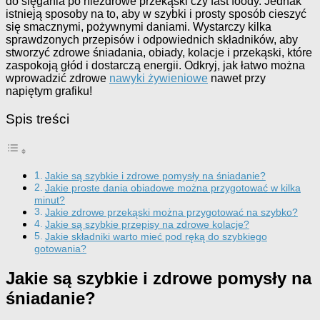
do sięgania po niezdrowe przekąski czy fast foody. Jednak
istnieją sposoby na to, aby w szybki i prosty sposób cieszyć
się smacznymi, pożywnymi daniami. Wystarczy kilka
sprawdzonych przepisów i odpowiednich składników, aby
stworzyć zdrowe śniadania, obiady, kolacje i przekąski, które
zaspokoją głód i dostarczą energii. Odkryj, jak łatwo można
wprowadzić zdrowe
nawyki żywieniowe
nawet przy
napiętym grafiku!
Spis treści
Jakie są szybkie i zdrowe pomysły na śniadanie?
Jakie proste dania obiadowe można przygotować w kilka
minut?
Jakie zdrowe przekąski można przygotować na szybko?
Jakie są szybkie przepisy na zdrowe kolacje?
Jakie składniki warto mieć pod ręką do szybkiego
gotowania?
Jakie są szybkie i zdrowe pomysły na
śniadanie?