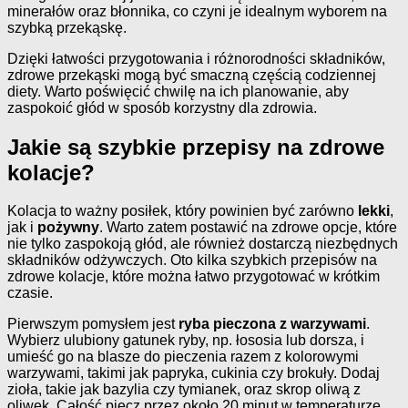
minerałów oraz błonnika, co czyni je idealnym wyborem na
szybką przekąskę.
Dzięki łatwości przygotowania i różnorodności składników,
zdrowe przekąski mogą być smaczną częścią codziennej
diety. Warto poświęcić chwilę na ich planowanie, aby
zaspokoić głód w sposób korzystny dla zdrowia.
Jakie są szybkie przepisy na zdrowe
kolacje?
Kolacja to ważny posiłek, który powinien być zarówno
lekki
,
jak i
pożywny
. Warto zatem postawić na zdrowe opcje, które
nie tylko zaspokoją głód, ale również dostarczą niezbędnych
składników odżywczych. Oto kilka szybkich przepisów na
zdrowe kolacje, które można łatwo przygotować w krótkim
czasie.
Pierwszym pomysłem jest
ryba pieczona z warzywami
.
Wybierz ulubiony gatunek ryby, np. łososia lub dorsza, i
umieść go na blasze do pieczenia razem z kolorowymi
warzywami, takimi jak papryka, cukinia czy brokuły. Dodaj
zioła, takie jak bazylia czy tymianek, oraz skrop oliwą z
oliwek. Całość piecz przez około 20 minut w temperaturze