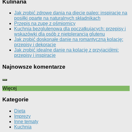
Kulinaria
Jak zrobić zdrowe dania na diecie paleo: inspiracje na
posiłki oparte na naturalnych składnikach
Przepis na zupę z ośmiornicy
Kuchnia bezglutenowa dla początkujących: przepisy i
wskazówki dla osób z nietolerancją glutenu
Jak zrobić doskonałe danie na romantyczną kolację:
przepisy i dekoracje
Jak zrobić idealne danie na kolację z przyjaciółmi:
przepisy i inspiracje
Najnowsze komentarze
Więcej
Kategorie
Dieta
Imprezy
Inne tematy
Kuchnia