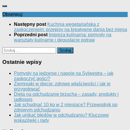
Obserwuj:
Następny post
Kuchnia wegetariańska z
zaskoczeniem: przepisy na kreatywne dania bez mięsa
Poprzedni post
Impreza kulinarna: pomysły na
warsztaty kulinarne i degustacje potraw
Szukaj:
Ostatnie wpisy
Pomysły na jedzenie i napoje na Sylwestra – jak
zaskoczyć gości?
Ziemniaki w diecie: zdrowe właściwości i jak je
przygotować
Dieta na odchudzanie brzucha – zasady, produkty i
jadłospis
Jak schudnąć 10 kg w 2 miesiące? Przewodnik po
zdrowym odchudzaniu
Jak unikać błędów w odchudzaniu? Kluczowe
wskazówki i rady