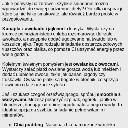
Jakie pomysły na zdrowe i szybkie śniadanie można
wprowadzić do swojej codziennej diety? Oto kilka inspiracji,
które są nie tylko smakowite, ale również bardzo proste w
przygotowaniu.
Kanapki z awokado i jajkiem
to klasyka. Wystarczy na
kromce pełnoziarnistego chleba rozsmarować dojrzałe
awokado, a następnie dodać ugotowane na twardo lub w
koszulce jajko. Tego rodzaju śniadanie dostarcza zdrowych
tłuszczów oraz białka, co pomoże Ci utrzymać energię przez
wiele godzin.
Kolejnym świetnym pomysłem jest
owsianka z owocami
.
Wystarczy zalać płatki owsiane gorącą wodą lub mlekiem i
dodać ulubione owoce, takie jak banan, jagody czy
truskawki. Owsiane płatki są bogate w błonnik, co sprzyja
trawieniu i daje uczucie sytości.
Jeśli szukasz czegoś orzeźwiającego, spróbuj
smoothie z
warzywami
. Możesz połączyć szpinak, ogórek i jabłko w
blenderze, dodając odrobinę jogurtu naturalnego i wody. To
idealna opcja na szybkie śniadanie pełne witamin i
minerałów.
Chia pudding
: Nasiona chia namoczone w mleku