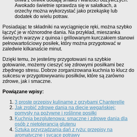
Awokado świetnie sprawdza się w sałatkach, a
orzechy można wykorzystać jako przekąskę lub
dodatek do wielu potraw.
Posiadając te składniki na wyciągnięcie ręki, można szybko
łączyć je w różnorodne dania. Na przykład, mieszanka
świeżych warzyw z quinoa i grillowanym kurczakiem stanowi
pełnowartościowy posiłek, który można przygotować w
zaledwie kilkanaście minut.
Dzięki temu, że jesteśmy przygotowani na szybkie
gotowanie, możemy cieszyć się zdrowymi posiłkami bez
zbędnego stresu. Dobrze zorganizowana kuchnia to klucz do
sukcesu w przygotowywaniu posiłków, które są zarówno
zdrowe, jak i smaczne.
Powiązane wpisy:
3 proste przepisy kulinarne z grzybami Chanterelle
Jak zrobić zdrowe dania na diecie wegańskiej:
pomysły na pożywne i roślinne posiłki
Kuchnia bezglutenowa: smaczne i zdrowe dania dla
osób z nietolerancją glutenu
Sztuka przyrządzania dań z ryżu: przepisy na
aromatyczne i sycące potrawy