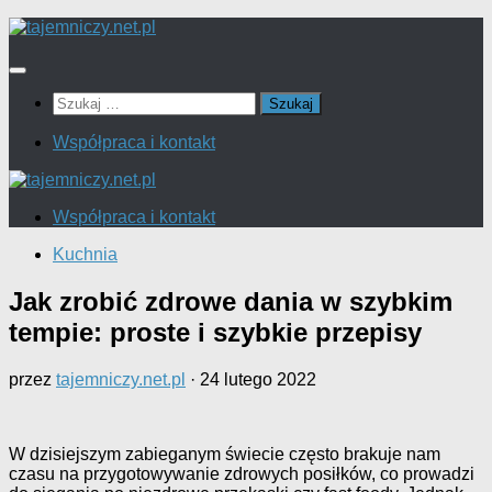
Przejdź
do
treści
Szukaj:
Współpraca i kontakt
Współpraca i kontakt
Kuchnia
Jak zrobić zdrowe dania w szybkim
tempie: proste i szybkie przepisy
przez
tajemniczy.net.pl
·
24 lutego 2022
W dzisiejszym zabieganym świecie często brakuje nam
czasu na przygotowywanie zdrowych posiłków, co prowadzi