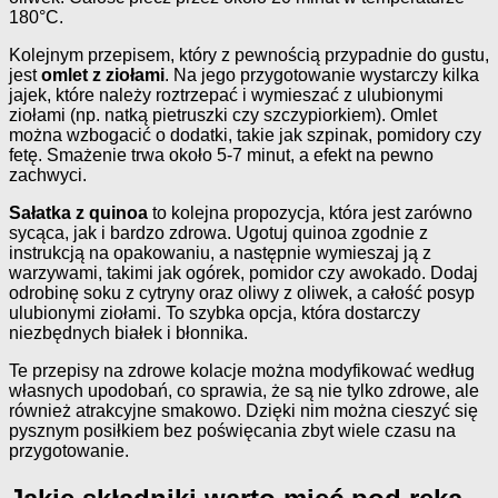
180°C.
Kolejnym przepisem, który z pewnością przypadnie do gustu,
jest
omlet z ziołami
. Na jego przygotowanie wystarczy kilka
jajek, które należy roztrzepać i wymieszać z ulubionymi
ziołami (np. natką pietruszki czy szczypiorkiem). Omlet
można wzbogacić o dodatki, takie jak szpinak, pomidory czy
fetę. Smażenie trwa około 5-7 minut, a efekt na pewno
zachwyci.
Sałatka z quinoa
to kolejna propozycja, która jest zarówno
sycąca, jak i bardzo zdrowa. Ugotuj quinoa zgodnie z
instrukcją na opakowaniu, a następnie wymieszaj ją z
warzywami, takimi jak ogórek, pomidor czy awokado. Dodaj
odrobinę soku z cytryny oraz oliwy z oliwek, a całość posyp
ulubionymi ziołami. To szybka opcja, która dostarczy
niezbędnych białek i błonnika.
Te przepisy na zdrowe kolacje można modyfikować według
własnych upodobań, co sprawia, że są nie tylko zdrowe, ale
również atrakcyjne smakowo. Dzięki nim można cieszyć się
pysznym posiłkiem bez poświęcania zbyt wiele czasu na
przygotowanie.