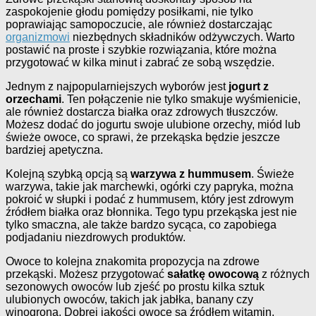
zaspokojenie głodu pomiędzy posiłkami, nie tylko
poprawiając samopoczucie, ale również dostarczając
organizmowi
niezbędnych składników odżywczych. Warto
postawić na proste i szybkie rozwiązania, które można
przygotować w kilka minut i zabrać ze sobą wszędzie.
Jednym z najpopularniejszych wyborów jest
jogurt z
orzechami
. Ten połączenie nie tylko smakuje wyśmienicie,
ale również dostarcza białka oraz zdrowych tłuszczów.
Możesz dodać do jogurtu swoje ulubione orzechy, miód lub
świeże owoce, co sprawi, że przekąska będzie jeszcze
bardziej apetyczna.
Kolejną szybką opcją są
warzywa z hummusem
. Świeże
warzywa, takie jak marchewki, ogórki czy papryka, można
pokroić w słupki i podać z hummusem, który jest zdrowym
źródłem białka oraz błonnika. Tego typu przekąska jest nie
tylko smaczna, ale także bardzo sycąca, co zapobiega
podjadaniu niezdrowych produktów.
Owoce to kolejna znakomita propozycja na zdrowe
przekąski. Możesz przygotować
sałatkę owocową
z różnych
sezonowych owoców lub zjeść po prostu kilka sztuk
ulubionych owoców, takich jak jabłka, banany czy
winogrona. Dobrej jakości owoce są źródłem witamin,