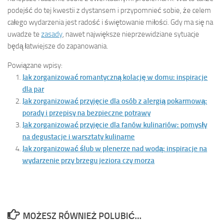
podejść do tej kwestii z dystansem i przypomnieć sobie, że celem
całego wydarzenia jest radość i świętowanie miłości. Gdy ma się na
uwadze te
zasady
, nawet największe nieprzewidziane sytuacje
będą łatwiejsze do zapanowania.
Powiązane wpisy:
Jak zorganizować romantyczną kolację w domu: inspiracje
dla par
Jak zorganizować przyjęcie dla osób z alergią pokarmową:
porady i przepisy na bezpieczne potrawy
Jak zorganizować przyjęcie dla fanów kulinariów: pomysły
na degustacje i warsztaty kulinarne
Jak zorganizować ślub w plenerze nad wodą: inspiracje na
wydarzenie przy brzegu jeziora czy morza
MOŻESZ RÓWNIEŻ POLUBIĆ…