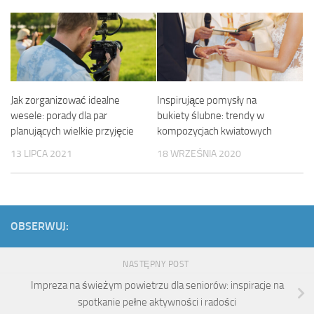
Jak zorganizować idealne
Inspirujące pomysły na
wesele: porady dla par
bukiety ślubne: trendy w
planujących wielkie przyjęcie
kompozycjach kwiatowych
13 LIPCA 2021
18 WRZEŚNIA 2020
OBSERWUJ:
NASTĘPNY POST
Impreza na świeżym powietrzu dla seniorów: inspiracje na
spotkanie pełne aktywności i radości