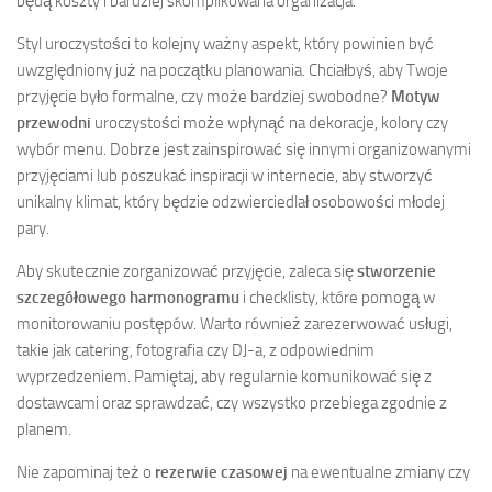
będą koszty i bardziej skomplikowana organizacja.
Styl uroczystości to kolejny ważny aspekt, który powinien być
uwzględniony już na początku planowania. Chciałbyś, aby Twoje
przyjęcie było formalne, czy może bardziej swobodne?
Motyw
przewodni
uroczystości może wpłynąć na dekoracje, kolory czy
wybór menu. Dobrze jest zainspirować się innymi organizowanymi
przyjęciami lub poszukać inspiracji w internecie, aby stworzyć
unikalny klimat, który będzie odzwierciedlał osobowości młodej
pary.
Aby skutecznie zorganizować przyjęcie, zaleca się
stworzenie
szczegółowego harmonogramu
i checklisty, które pomogą w
monitorowaniu postępów. Warto również zarezerwować usługi,
takie jak catering, fotografia czy DJ-a, z odpowiednim
wyprzedzeniem. Pamiętaj, aby regularnie komunikować się z
dostawcami oraz sprawdzać, czy wszystko przebiega zgodnie z
planem.
Nie zapominaj też o
rezerwie czasowej
na ewentualne zmiany czy