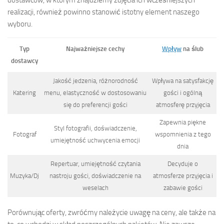
realizacji, również powinno stanowić istotny element naszego
wyboru.
Typ
Najważniejsze cechy
Wpływ
na ślub
dostawcy
Jakość jedzenia, różnorodność
Wpływa na satysfakcję
Katering
menu, elastyczność w dostosowaniu
gości i ogólną
się do preferencji gości
atmosferę przyjęcia
Zapewnia piękne
Styl fotografii, doświadczenie,
Fotograf
wspomnienia z tego
umiejętność uchwycenia emocji
dnia
Repertuar, umiejętność czytania
Decyduje o
Muzyka/Dj
nastroju gości, doświadczenie na
atmosferze przyjęcia i
weselach
zabawie gości
Porównując oferty, zwróćmy należycie uwagę na ceny, ale także na