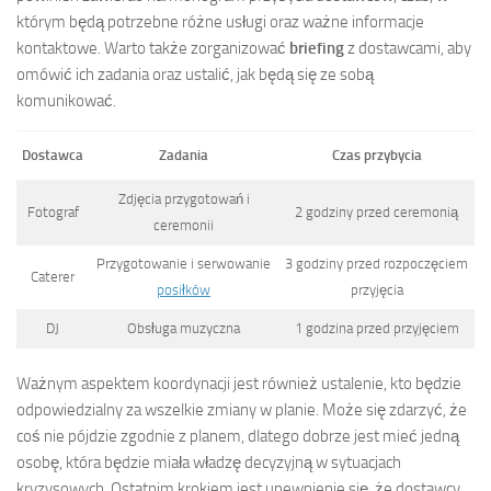
którym będą potrzebne różne usługi oraz ważne informacje
kontaktowe. Warto także zorganizować
briefing
z dostawcami, aby
omówić ich zadania oraz ustalić, jak będą się ze sobą
komunikować.
Dostawca
Zadania
Czas przybycia
Zdjęcia przygotowań i
Fotograf
2 godziny przed ceremonią
ceremonii
Przygotowanie i serwowanie
3 godziny przed rozpoczęciem
Caterer
posiłków
przyjęcia
DJ
Obsługa muzyczna
1 godzina przed przyjęciem
Ważnym aspektem koordynacji jest również ustalenie, kto będzie
odpowiedzialny za wszelkie zmiany w planie. Może się zdarzyć, że
coś nie pójdzie zgodnie z planem, dlatego dobrze jest mieć jedną
osobę, która będzie miała władzę decyzyjną w sytuacjach
kryzysowych. Ostatnim krokiem jest upewnienie się, że dostawcy