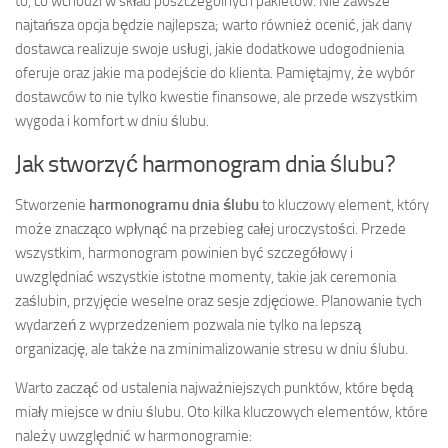
to, co wchodzi w skład poszczególnych pakietów. Nie zawsze
najtańsza opcja będzie najlepsza; warto również ocenić, jak dany
dostawca realizuje swoje usługi, jakie dodatkowe udogodnienia
oferuje oraz jakie ma podejście do klienta. Pamiętajmy, że wybór
dostawców to nie tylko kwestie finansowe, ale przede wszystkim
wygoda i komfort w dniu ślubu.
Jak stworzyć harmonogram dnia ślubu?
Stworzenie
harmonogramu dnia ślubu
to kluczowy element, który
może znacząco wpłynąć na przebieg całej uroczystości. Przede
wszystkim, harmonogram powinien być szczegółowy i
uwzględniać wszystkie istotne momenty, takie jak ceremonia
zaślubin, przyjęcie weselne oraz sesje zdjęciowe. Planowanie tych
wydarzeń z wyprzedzeniem pozwala nie tylko na lepszą
organizację, ale także na zminimalizowanie stresu w dniu ślubu.
Warto zacząć od ustalenia najważniejszych punktów, które będą
miały miejsce w dniu ślubu. Oto kilka kluczowych elementów, które
należy uwzględnić w harmonogramie: