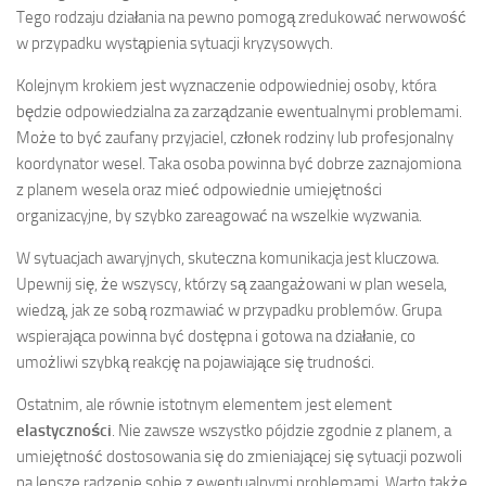
Tego rodzaju działania na pewno pomogą zredukować nerwowość
w przypadku wystąpienia sytuacji kryzysowych.
Kolejnym krokiem jest wyznaczenie odpowiedniej osoby, która
będzie odpowiedzialna za zarządzanie ewentualnymi problemami.
Może to być zaufany przyjaciel, członek rodziny lub profesjonalny
koordynator wesel. Taka osoba powinna być dobrze zaznajomiona
z planem wesela oraz mieć odpowiednie umiejętności
organizacyjne, by szybko zareagować na wszelkie wyzwania.
W sytuacjach awaryjnych, skuteczna komunikacja jest kluczowa.
Upewnij się, że wszyscy, którzy są zaangażowani w plan wesela,
wiedzą, jak ze sobą rozmawiać w przypadku problemów. Grupa
wspierająca powinna być dostępna i gotowa na działanie, co
umożliwi szybką reakcję na pojawiające się trudności.
Ostatnim, ale równie istotnym elementem jest element
elastyczności
. Nie zawsze wszystko pójdzie zgodnie z planem, a
umiejętność dostosowania się do zmieniającej się sytuacji pozwoli
na lepsze radzenie sobie z ewentualnymi problemami. Warto także