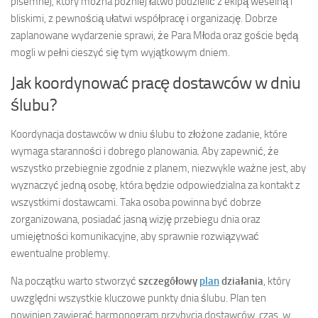
pisemnej, który można później łatwo podzielić z ekipą weselną i
bliskimi, z pewnością ułatwi współpracę i organizację. Dobrze
zaplanowane wydarzenie sprawi, że Para Młoda oraz goście będą
mogli w pełni cieszyć się tym wyjątkowym dniem.
Jak koordynować pracę dostawców w dniu
ślubu?
Koordynacja dostawców w dniu ślubu to złożone zadanie, które
wymaga staranności i dobrego planowania. Aby zapewnić, że
wszystko przebiegnie zgodnie z planem, niezwykle ważne jest, aby
wyznaczyć jedną osobę, która będzie odpowiedzialna za kontakt z
wszystkimi dostawcami. Taka osoba powinna być dobrze
zorganizowana, posiadać jasną wizję przebiegu dnia oraz
umiejętności komunikacyjne, aby sprawnie rozwiązywać
ewentualne problemy.
Na początku warto stworzyć
szczegółowy
plan
działania
, który
uwzględni wszystkie kluczowe punkty dnia ślubu. Plan ten
powinien zawierać harmonogram przybycia dostawców, czas, w