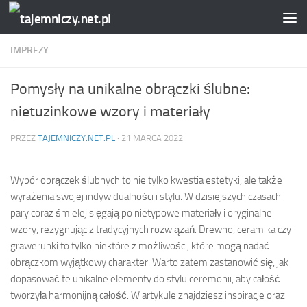
Przejdź do treści
IMPREZY
Pomysły na unikalne obrączki ślubne:
nietuzinkowe wzory i materiały
PRZEZ
TAJEMNICZY.NET.PL
·
21 MARCA 2022
Wybór obrączek ślubnych to nie tylko kwestia estetyki, ale także
wyrażenia swojej indywidualności i stylu. W dzisiejszych czasach
pary coraz śmielej sięgają po nietypowe materiały i oryginalne
wzory, rezygnując z tradycyjnych rozwiązań. Drewno, ceramika czy
grawerunki to tylko niektóre z możliwości, które mogą nadać
obrączkom wyjątkowy charakter. Warto zatem zastanowić się, jak
dopasować te unikalne elementy do stylu ceremonii, aby całość
tworzyła harmonijną całość. W artykule znajdziesz inspiracje oraz