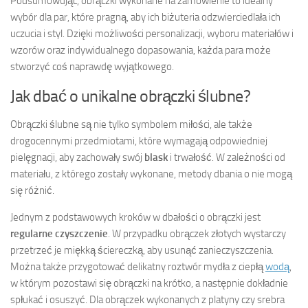
Podsumowując, obrączki wykonane na zamówienie to idealny
wybór dla par, które pragną, aby ich biżuteria odzwierciedlała ich
uczucia i styl. Dzięki możliwości personalizacji, wyboru materiałów i
wzorów oraz indywidualnego dopasowania, każda para może
stworzyć coś naprawdę wyjątkowego.
Jak dbać o unikalne obrączki ślubne?
Obrączki ślubne są nie tylko symbolem miłości, ale także
drogocennymi przedmiotami, które wymagają odpowiedniej
pielęgnacji, aby zachowały swój
blask
i trwałość. W zależności od
materiału, z którego zostały wykonane, metody dbania o nie mogą
się różnić.
Jednym z podstawowych kroków w dbałości o obrączki jest
regularne czyszczenie
. W przypadku obrączek złotych wystarczy
przetrzeć je miękką ściereczką, aby usunąć zanieczyszczenia.
Można także przygotować delikatny roztwór mydła z ciepłą
wodą
,
w którym pozostawi się obrączki na krótko, a następnie dokładnie
spłukać i osuszyć. Dla obrączek wykonanych z platyny czy srebra