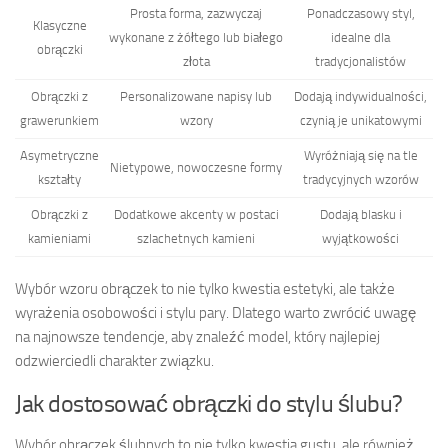
Prosta forma, zazwyczaj
Ponadczasowy styl,
Klasyczne
wykonane z żółtego lub białego
idealne dla
obrączki
złota
tradycjonalistów
Obrączki z
Personalizowane napisy lub
Dodają indywidualności,
grawerunkiem
wzory
czynią je unikatowymi
Asymetryczne
Wyróżniają się na tle
Nietypowe, nowoczesne formy
kształty
tradycyjnych wzorów
Obrączki z
Dodatkowe akcenty w postaci
Dodają blasku i
kamieniami
szlachetnych kamieni
wyjątkowości
Wybór wzoru obrączek to nie tylko kwestia estetyki, ale także
wyrażenia osobowości i stylu pary. Dlatego warto zwrócić uwagę
na najnowsze tendencje, aby znaleźć model, który najlepiej
odzwierciedli charakter związku.
Jak dostosować obrączki do stylu ślubu?
Wybór obrączek ślubnych to nie tylko kwestia gustu, ale również