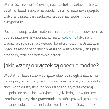
Warto również zwrócić uwagę na
alpachel
lub
żelazo
, które w
ostatnich latach zyskują na popularności. Te materiały są często
wybierane przez pary szukające czegoś naprawdę innego i
nietypowego.
Podsumowując, wybór materiału na obrączki ślubne powinien być
dobrze przemyślany, ponieważ ma to
wpływ
nie tylko na ich
wygląd, ale również na trwałość i komfort noszenia. Ostateczny
wybór zależy od osobistych preferencji oraz wartości, jakie pary
pragną wyrazić poprzez swoje obrączki.
Jakie wzory obrączek są obecnie modne?
W ostatnich latach wzory obrączek ślubnych uległy znacznemu
rozwojowi, łącząc tradycję z nowoczesnością. Klasyczne modele,
choć wciąż cieszą się dużą popularnością, są coraz częściej
uzupełniane przez innowacyjne pomysły. Jednym z widocznych
trendów są
obrączki z grawerunkiem
, które pozwalają parom na
dodanie osobistego akcentu do swoich biżuterii. Grawer może