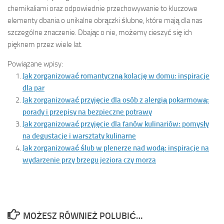
chemikaliami oraz odpowiednie przechowywanie to kluczowe
elementy dbania o unikalne obrączki ślubne, które mają dla nas
szczególne znaczenie. Dbając o nie, możemy cieszyć się ich
pięknem przez wiele lat.
Powiązane wpisy:
Jak zorganizować romantyczną kolację w domu: inspiracje
dla par
Jak zorganizować przyjęcie dla osób z alergią pokarmową:
porady i przepisy na bezpieczne potrawy
Jak zorganizować przyjęcie dla fanów kulinariów: pomysły
na degustacje i warsztaty kulinarne
Jak zorganizować ślub w plenerze nad wodą: inspiracje na
wydarzenie przy brzegu jeziora czy morza
MOŻESZ RÓWNIEŻ POLUBIĆ…