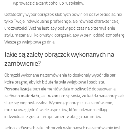
wprowadzić akcent boho lub rustykalny.
Ostateczny wybór obrączek ślubnych powinien odzwierciedlać nie
tylko Twoje indywidualne preferencje, ale również charakter całej
uroczystości. Ważne jest, aby poświęcić czas na przemyślenie
stylu, materiału i kolorystyki obrączek, aby w pełni oddać atmosferę
Waszego wyjątkowego dnia.
Jakie są zalety obrączek wykonanych na
zamówienie?
Obrączki wykonane na zamówienie to doskonały wybór dla par,
które pragną, aby ich biżuteria była wyjątkowa i osobista.
Personalizacja
tych elementów daje możliwość dopasowania
zarówno
materiału
, jak i
wzoru
, co sprawia, że każda para obrączek
staje się niepowtarzalna. Wybierając obrączki na zamówienie,
można uwzględnić wiele aspektów, które odzwierciedlają
indywidualne gusta i temperamenty obojga partnerów.
Jedną z głównych zalet obrączek wykonanych na zamówienie jest