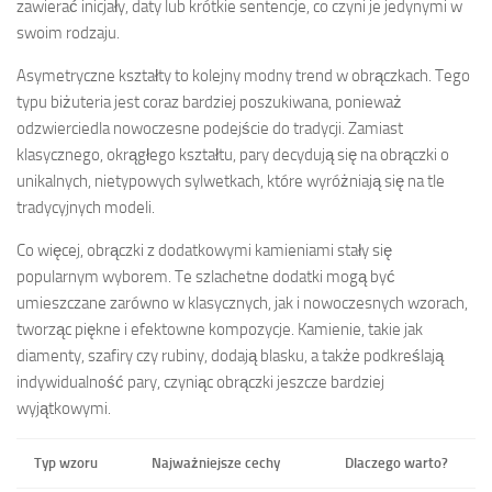
zawierać inicjały, daty lub krótkie sentencje, co czyni je jedynymi w
swoim rodzaju.
Asymetryczne kształty to kolejny modny trend w obrączkach. Tego
typu biżuteria jest coraz bardziej poszukiwana, ponieważ
odzwierciedla nowoczesne podejście do tradycji. Zamiast
klasycznego, okrągłego kształtu, pary decydują się na obrączki o
unikalnych, nietypowych sylwetkach, które wyróżniają się na tle
tradycyjnych modeli.
Co więcej, obrączki z dodatkowymi kamieniami stały się
popularnym wyborem. Te szlachetne dodatki mogą być
umieszczane zarówno w klasycznych, jak i nowoczesnych wzorach,
tworząc piękne i efektowne kompozycje. Kamienie, takie jak
diamenty, szafiry czy rubiny, dodają blasku, a także podkreślają
indywidualność pary, czyniąc obrączki jeszcze bardziej
wyjątkowymi.
Typ wzoru
Najważniejsze cechy
Dlaczego warto?