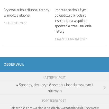
Stylowe suknie ślubne: trendy
Impreza na świeżym
w modzie ślubnej
powietrzu dla rodzin:
inspiracje na wspólne
1 LUTEGO 2022
spędzanie czasu na łonie
natury
1 PAŹDZIERNIKA 2021
OBSERWUJ:
NASTĘPNY POST
4 Sposoby, aby uczynić przepis z łososia pysznym i
zdrowym
POPRZEDNI POST
Jak zrobić zdrowe dania na diecie wegetariańskiej: pomysły