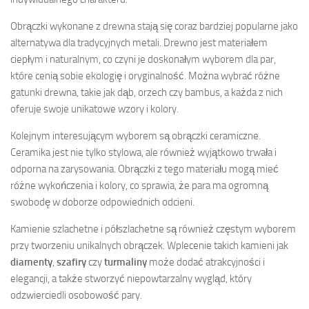
Obrączki wykonane z drewna stają się coraz bardziej popularne jako
alternatywa dla tradycyjnych metali. Drewno jest materiałem
ciepłym i naturalnym, co czyni je doskonałym wyborem dla par,
które cenią sobie ekologię i oryginalność. Można wybrać różne
gatunki drewna, takie jak dąb, orzech czy bambus, a każda z nich
oferuje swoje unikatowe wzory i kolory.
Kolejnym interesującym wyborem są obrączki ceramiczne.
Ceramika jest nie tylko stylowa, ale również wyjątkowo trwała i
odporna na zarysowania. Obrączki z tego materiału mogą mieć
różne wykończenia i kolory, co sprawia, że para ma ogromną
swobodę w doborze odpowiednich odcieni.
Kamienie szlachetne i półszlachetne są również częstym wyborem
przy tworzeniu unikalnych obrączek. Wplecenie takich kamieni jak
diamenty
,
szafiry
czy
turmaliny
może dodać atrakcyjności i
elegancji, a także stworzyć niepowtarzalny wygląd, który
odzwierciedli osobowość pary.