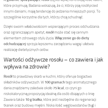
które przyjmują. Badania wskazują, że ci, którzy piją rosół przed
innymi daniami, mają tendencję do jedzenia mniejszych porcji. To
szczególnie korzystne dla tych, którzy chcą schudnąć.
Dzięki swoim właściwościom wspierającym proces odchudzania
oraz ograniczającym apetyt,
rosół
może stać się cennym
elementem zdrowego stylu życia.
Włączenie go do diety
odchudzającej
sprzyja lepszemu zarządzaniu wagą i ułatwia
realizację dietetycznych celów.
Wartości odżywcze rosołu – co zawiera i jak
wpływa na zdrowie?
Rosół
to prawdziwy skarb w kuchni, który oferuje bogactwo
składników odżywczych. W
100 gramach
tego aromatycznego
dania znajdziemy zaledwie około
75 kcal
, co czyni go
niskokaloryczną propozycją idealną dla osób dbających o linię.
Zawiera także
10 g białka
, które jest niezbędne do regeneracji
tkanek oraz budowy mięśni. Niska ilość węglowodanów (
5 g
) i