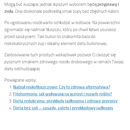
Mogą być kuszące, jednak lepszym wyborem będą
przyprawy i
zioła
. One doskonale podkreślą smak zupy bez zbędnych kalorii.
Po ugotowaniu rosół warto schłodzić w lodówce. Na powierzchni
zgromadzi się nadmiar tłuszczu, który po chwili łatwo usuniesz
przed spożyciem. Taki bulion to znakomita baza do
niskokalorycznych zup i idealny element diety bulionowej.
Zastosowanie tych prostych wskazówek pozwoli Ci cieszyć się
pysznym smakiem zdrowego rosołu drobiowego w ramach Twojej
diety odchudzającej.
Powiązane wpisy:
Nabiał niskotłuszczowy: Czy to zdrowa alternatywa?
Fitohormony: jak wpływają na wzrost i rozwój roślin?
Dieta redukcyjna: przykłady jadłospisu i zdrowe przepisy
Dieta bez soli – zasady, zalety i przykładowy jadłospis