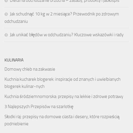
Dieta na odchudzanie brzucha – zasady, produkty i jadłospis
Jak schudnąć 10 kg w 2 miesiące? Przewodnik po zdrowym
odchudzaniu
Jak unikać błędów w odchudzaniu? Kluczowe wskazówki i rady
KULINARIA
Domowy chleb na zakwasie
Kuchnia kucharek blogerek: inspiracje od znanych i uwielbianych
blogerek kulinar-nych
Kuchnia śródziemnomorska: przepisy na lekkie i zdrowe potrawy
3 Najlepszych Przepisów na szarlotkę
Słodki raj: przepisy na domowe ciasta i desery, które rozpieścią
podniebienie