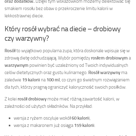
oraz dodatków.
Dzięki tym wskazówkom możemy delektować się
smakiem rosołu bez obaw o przekroczenie limitu kalorii w
lekkostrawnej diecie.
Który rosół wybrać na diecie – drobiowy
czy warzywny?
Rosół
to wyjątkowo popularna zupa, która doskonale wpisuje się w
zdrową dietę odchudzającą. Wybór pomiędzy
rosłem drobiowym
a
warzywnym
powinien być uzależniony od Twoich indywidualnych
celów dietetycznych oraz gustu kulinarnego.
Rosół warzywny
ma
zaledwie
19 kalorii
na
100 ml
, co czyni go świetnym rozwiązaniem
dla tych, którzy pragną ograniczyć kaloryczność swoich posiłków.
Z kolei
rosół drobiowy
może mieć różną zawartość kalorii, w
zależności od użytych składników. Na przykład:
wersja z ryżem oscyluje wokół
60 kalorii
,
wersja z makaronem już osiąga
159 kalorii
.