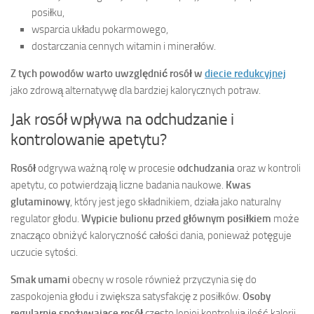
posiłku,
wsparcia układu pokarmowego,
dostarczania cennych witamin i minerałów.
Z tych powodów warto uwzględnić rosół w
diecie redukcyjnej
jako zdrową alternatywę dla bardziej kalorycznych potraw.
Jak rosół wpływa na odchudzanie i
kontrolowanie apetytu?
Rosół
odgrywa ważną rolę w procesie
odchudzania
oraz w kontroli
apetytu, co potwierdzają liczne badania naukowe.
Kwas
glutaminowy
, który jest jego składnikiem, działa jako naturalny
regulator głodu.
Wypicie bulionu przed głównym posiłkiem
może
znacząco obniżyć kaloryczność całości dania, ponieważ potęguje
uczucie sytości.
Smak umami
obecny w rosole również przyczynia się do
zaspokojenia głodu i zwiększa satysfakcję z posiłków.
Osoby
regularnie spożywające rosół
często lepiej kontrolują ilość kalorii,