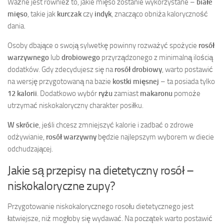
Ważne jest również to, jakie mięso zostanie wykorzystane –
białe
mięso
, takie jak
kurczak
czy
indyk
, znacząco obniża kaloryczność
dania.
Osoby dbające o swoją sylwetkę powinny rozważyć spożycie
rosół
warzywnego
lub
drobiowego
przyrządzonego z minimalną ilością
dodatków. Gdy zdecydujesz się na
rosół drobiowy
, warto postawić
na wersję przygotowaną na bazie
kostki mięsnej
– ta posiada tylko
12 kalorii
. Dodatkowo wybór
ryżu
zamiast
makaronu
pomoże
utrzymać niskokaloryczny charakter posiłku.
W skrócie
, jeśli chcesz zmniejszyć kalorie i zadbać o zdrowe
odżywianie,
rosół warzywny
będzie najlepszym wyborem w diecie
odchudzającej.
Jakie są przepisy na dietetyczny rosół –
niskokaloryczne zupy?
Przygotowanie niskokalorycznego rosołu dietetycznego jest
łatwiejsze, niż mogłoby się wydawać. Na początek warto postawić