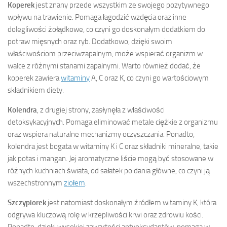
Koperek
jest znany przede wszystkim ze swojego pozytywnego
wpływu na trawienie. Pomaga łagodzić wzdęcia oraz inne
dolegliwości żołądkowe, co czyni go doskonałym dodatkiem do
potraw mięsnych oraz ryb. Dodatkowo, dzięki swoim
właściwościom przeciwzapalnym, może wspierać organizm w
walce z różnymi stanami zapalnymi. Warto również dodać, że
koperek zawiera
witaminy
A, C oraz K, co czyni go wartościowym
składnikiem diety.
Kolendra
, z drugiej strony, zasłynęła z właściwości
detoksykacyjnych. Pomaga eliminować metale ciężkie z organizmu
oraz wspiera naturalne mechanizmy oczyszczania. Ponadto,
kolendra jest bogata w witaminy K i C oraz składniki mineralne, takie
jak potas i mangan. Jej aromatyczne liście mogą być stosowane w
różnych kuchniach świata, od sałatek po dania główne, co czyni ją
wszechstronnym
ziołem
.
Szczypiorek
jest natomiast doskonałym źródłem witaminy K, która
odgrywa kluczową rolę w krzepliwości krwi oraz zdrowiu kości.