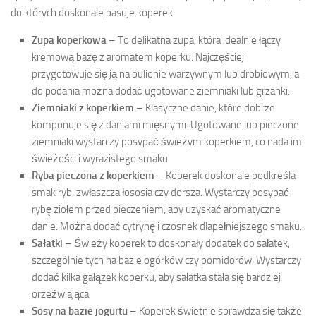
do których doskonale pasuje koperek.
Zupa koperkowa
– To delikatna zupa, która idealnie łączy
kremową bazę z aromatem koperku. Najczęściej
przygotowuje się ją na bulionie warzywnym lub drobiowym, a
do podania można dodać ugotowane ziemniaki lub grzanki.
Ziemniaki z koperkiem
– Klasyczne danie, które dobrze
komponuje się z daniami mięsnymi. Ugotowane lub pieczone
ziemniaki wystarczy posypać świeżym koperkiem, co nada im
świeżości i wyrazistego smaku.
Ryba pieczona z koperkiem
– Koperek doskonale podkreśla
smak ryb, zwłaszcza łososia czy dorsza. Wystarczy posypać
rybę ziołem przed pieczeniem, aby uzyskać aromatyczne
danie. Można dodać cytrynę i czosnek dlapełniejszego smaku.
Sałatki
– Świeży koperek to doskonały dodatek do sałatek,
szczególnie tych na bazie ogórków czy pomidorów. Wystarczy
dodać kilka gałązek koperku, aby sałatka stała się bardziej
orzeźwiająca.
Sosy na bazie jogurtu
– Koperek świetnie sprawdza się także