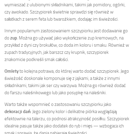
wymieszać z ulubionymi składnikami, takimi jak pomidory, ogórki,
czy awokado. Szczypiorek świetnie sprawdzi się również w
sałatkach z serem feta lub twarożkiem, dodając im świeżości.
Innym popularnym zastosowaniem szczypiorku jest dodawanie go
do
zup
. Można go używać jako wykończenie zup kremowych, na
przykład z dyni czy brokułów, co doda im koloru i smaku. Również w
zupach tradycyjnych, jak barszcz czy krupnik, szczypiorek
znakomicie podkreśli smak całości.
Omlety
to kolejna potrawa, do której warto dodać szczypiorek. Jego
świeżość doskonale komponuje się z jajkami, a także z innymi
składnikami, takimi jak ser czy warzywa. Można go również dodać
do farszu naleśnikowego lub jako posypkę na naleśniki.
Warto także wspomnieć o zastosowaniu szczypiorku jako
dekoracji dań
. Jego zielony kolor i delikatne piórka wyglądają
efektownie na talerzu, co podnosi atrakcyjność posiłku. Szczypiorek
idealnie pasuje także jako dodatek do ryb i mięs — wzbogaca ich
smak i sprawia, że dania nabierają świeżości.