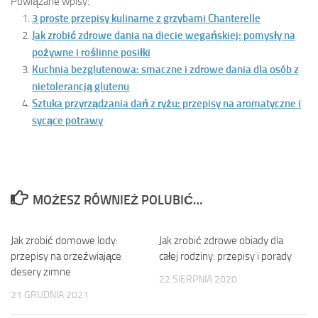
Powiązane wpisy:
3 proste przepisy kulinarne z grzybami Chanterelle
Jak zrobić zdrowe dania na diecie wegańskiej: pomysły na
pożywne i roślinne posiłki
Kuchnia bezglutenowa: smaczne i zdrowe dania dla osób z
nietolerancją glutenu
Sztuka przyrządzania dań z ryżu: przepisy na aromatyczne i
sycące potrawy
MOŻESZ RÓWNIEŻ POLUBIĆ…
Jak zrobić domowe lody:
Jak zrobić zdrowe obiady dla
przepisy na orzeźwiające
całej rodziny: przepisy i porady
desery zimne
22 SIERPNIA 2020
21 GRUDNIA 2021