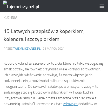
Przejdź do treści
KUCHNIA
15 Łatwych przepisów z koperkiem,
kolendrą i szczypiorkiem
PRZEZ
TAJEMNICZY.NET.PL
·
21 MARCA 2021
Koperek, kolendra i szczypiorek to zioła, które nie tylko wzbogacają
smak potraw, ale również przynoszą wiele korzyści zdrowotnych.
Ich niezwykłe właściwości sprawiają, że warto włączyć je do
codziennej diety, a możliwości kulinarne są praktycznie
nieograniczone. Od świeżych sałatek po aromatyczne zupy – te
zioła mogą stać się kluczowym składnikiem w Twojej kuchni.
Przygotowaliśmy dla Ciebie proste i smaczne przepisy, które z
pewnością ułatwią Ci korzystanie z tych
zdrowych
dodatków w