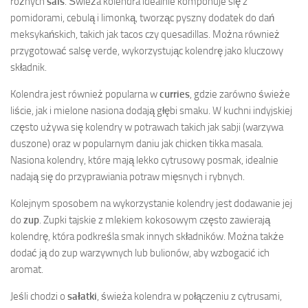
różnych
sals
. Świeża kolendra idealnie komponuje się z
pomidorami, cebulą i limonką, tworząc pyszny dodatek do dań
meksykańskich, takich jak tacos czy quesadillas. Można również
przygotować salsę verde, wykorzystując kolendrę jako kluczowy
składnik.
Kolendra jest również popularna w
curries
, gdzie zarówno świeże
liście, jak i mielone nasiona dodają głębi smaku. W kuchni indyjskiej
często używa się kolendry w potrawach takich jak sabji (warzywa
duszone) oraz w popularnym daniu jak chicken tikka masala.
Nasiona kolendry, które mają lekko cytrusowy posmak, idealnie
nadają się do przyprawiania potraw mięsnych i rybnych.
Kolejnym sposobem na wykorzystanie kolendry jest dodawanie jej
do
zup
. Zupki tajskie z mlekiem kokosowym często zawierają
kolendrę, która podkreśla smak innych składników. Można także
dodać ją do zup warzywnych lub bulionów, aby wzbogacić ich
aromat.
Jeśli chodzi o
sałatki
, świeża kolendra w połączeniu z cytrusami,