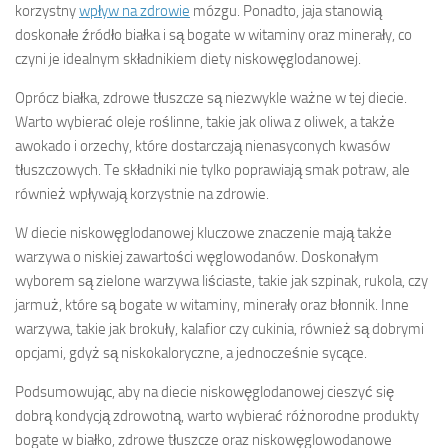
korzystny
wpływ na zdrowie
mózgu. Ponadto, jaja stanowią
doskonałe źródło białka i są bogate w witaminy oraz minerały, co
czyni je idealnym składnikiem diety niskowęglodanowej.
Oprócz białka, zdrowe tłuszcze są niezwykle ważne w tej diecie.
Warto wybierać oleje roślinne, takie jak oliwa z oliwek, a także
awokado i orzechy, które dostarczają nienasyconych kwasów
tłuszczowych. Te składniki nie tylko poprawiają smak potraw, ale
również wpływają korzystnie na zdrowie.
W diecie niskowęglodanowej kluczowe znaczenie mają także
warzywa o niskiej zawartości węglowodanów. Doskonałym
wyborem są zielone warzywa liściaste, takie jak szpinak, rukola, czy
jarmuż, które są bogate w witaminy, minerały oraz błonnik. Inne
warzywa, takie jak brokuły, kalafior czy cukinia, również są dobrymi
opcjami, gdyż są niskokaloryczne, a jednocześnie sycące.
Podsumowując, aby na diecie niskowęglodanowej cieszyć się
dobrą kondycją zdrowotną, warto wybierać różnorodne produkty
bogate w białko, zdrowe tłuszcze oraz niskowęglowodanowe