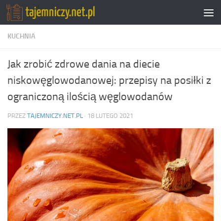
Przejdź do treści
KUCHNIA
Jak zrobić zdrowe dania na diecie
niskowęglowodanowej: przepisy na posiłki z
ograniczoną ilością węglowodanów
PRZEZ
TAJEMNICZY.NET.PL
·
18 LUTEGO 2021