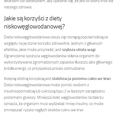
lekarzem lub dietetykiem, aby upewnić się, że jest to dobry krok dla
naszego zdrowia.
Jakie są korzyści z diety
niskowęglowodanowej?
Dieta niskowęglowodanowa cieszy się rosnącą popularnością ze
względu na jej liczne korzyści zdrowotne. Jednym z głównych
efektów, jakie może przynieść, jest
szybsza utrata wagi
.
Ograniczenie spożycia węglowodanów skłania organizm do
wykorzystywania zgromadzonych zapasów tłuszczu jako głównego
źródła energii, co przyspiesza proces odchudzania.
Kolejną istotną korzyścią jest
stabilizacja poziomu cukru we krwi
.
Dieta niskowęglowodanowa może pomóc osobom z
insulinoopornością lub cukrzycą typu 2 w lepszym zarządzaniu
poziomami glukozy. Mniejsza ilość węglowodanów na talerzu
oznacza, że organizm musi wydzielać mniej insuliny, co może
zmniejszać ryzyko nagłych skoków cukru we krwi.