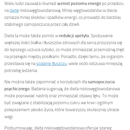
Wielu ludzi zauważa również
wzrost poziomu energii
po przejściu
na
dietę
niskowęglowodanową. Mniej węglowodanów w diecie
oznacza mniej skoków i spadków energii, co prowadzi do bardziej
stabilnego samopoczucia przez cały dzień.
Dieta ta może także pomóc w
redukcji apetytu
. Spożywanie
większej ilości białka i tłuszczów zdrowych dla serca przyczynia się
do lepszego uczucia sytości, co może zmniejszać przemożną chęć
na przekąski między posiłkami. Ponadto, dzięki temu, że organizm
przestawia się na
spalanie tłuszczu
, wiele osób odczuwa mniejszą
potrzebę jedzenia.
Nie można także zapominać o korzyściach dla
samopoczucia
psychicznego
. Badania sugerują, że dieta niskowęglowodanowa
może poprawiać nastrój oraz zmniejszać objawy lęku. To może
być związane z stabilizacją poziomu cukru we krwi i ogólnym
polepszeniem jakości życia, które towarzyszy skutecznej utracie
wagi.
Podsumowując, dieta niskowęglowodanowa oferuje szereg