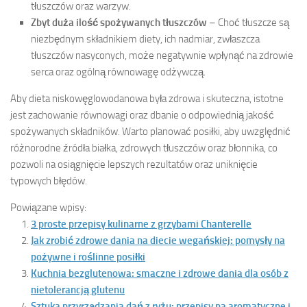
tłuszczów oraz warzyw.
Zbyt duża ilość spożywanych tłuszczów
– Choć tłuszcze są
niezbędnym składnikiem diety, ich nadmiar, zwłaszcza
tłuszczów nasyconych, może negatywnie wpłynąć na zdrowie
serca oraz ogólną równowagę odżywczą.
Aby dieta niskowęglowodanowa była zdrowa i skuteczna, istotne
jest zachowanie równowagi oraz dbanie o odpowiednią jakość
spożywanych składników. Warto planować posiłki, aby uwzględnić
różnorodne źródła białka, zdrowych tłuszczów oraz błonnika, co
pozwoli na osiągnięcie lepszych rezultatów oraz uniknięcie
typowych błędów.
Powiązane wpisy:
3 proste przepisy kulinarne z grzybami Chanterelle
Jak zrobić zdrowe dania na diecie wegańskiej: pomysły na
pożywne i roślinne posiłki
Kuchnia bezglutenowa: smaczne i zdrowe dania dla osób z
nietolerancją glutenu
Sztuka przyrządzania dań z ryżu: przepisy na aromatyczne i