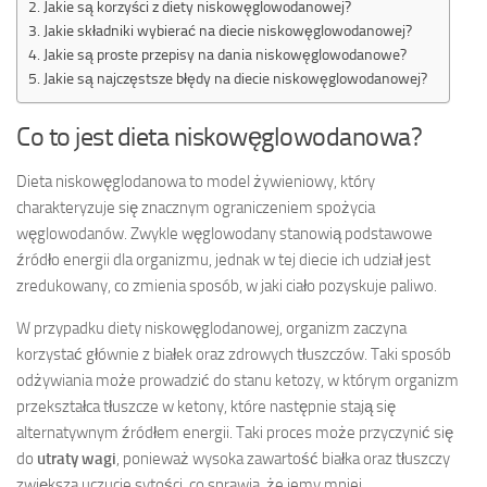
Jakie są korzyści z diety niskowęglowodanowej?
Jakie składniki wybierać na diecie niskowęglowodanowej?
Jakie są proste przepisy na dania niskowęglowodanowe?
Jakie są najczęstsze błędy na diecie niskowęglowodanowej?
Co to jest dieta niskowęglowodanowa?
Dieta niskowęglodanowa to model żywieniowy, który
charakteryzuje się znacznym ograniczeniem spożycia
węglowodanów. Zwykle węglowodany stanowią podstawowe
źródło energii dla organizmu, jednak w tej diecie ich udział jest
zredukowany, co zmienia sposób, w jaki ciało pozyskuje paliwo.
W przypadku diety niskowęglodanowej, organizm zaczyna
korzystać głównie z białek oraz zdrowych tłuszczów. Taki sposób
odżywiania może prowadzić do stanu ketozy, w którym organizm
przekształca tłuszcze w ketony, które następnie stają się
alternatywnym źródłem energii. Taki proces może przyczynić się
do
utraty wagi
, ponieważ wysoka zawartość białka oraz tłuszczy
zwiększa uczucie sytości, co sprawia, że jemy mniej.