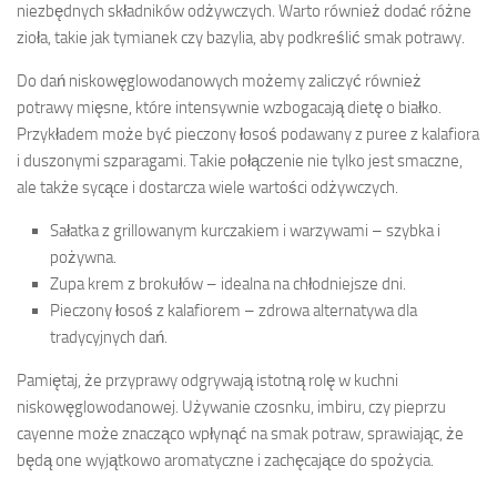
niezbędnych składników odżywczych. Warto również dodać różne
zioła, takie jak tymianek czy bazylia, aby podkreślić smak potrawy.
Do dań niskowęglowodanowych możemy zaliczyć również
potrawy mięsne, które intensywnie wzbogacają dietę o białko.
Przykładem może być pieczony łosoś podawany z puree z kalafiora
i duszonymi szparagami. Takie połączenie nie tylko jest smaczne,
ale także sycące i dostarcza wiele wartości odżywczych.
Sałatka z grillowanym kurczakiem i warzywami – szybka i
pożywna.
Zupa krem z brokułów – idealna na chłodniejsze dni.
Pieczony łosoś z kalafiorem – zdrowa alternatywa dla
tradycyjnych dań.
Pamiętaj, że przyprawy odgrywają istotną rolę w kuchni
niskowęglowodanowej. Używanie czosnku, imbiru, czy pieprzu
cayenne może znacząco wpłynąć na smak potraw, sprawiając, że
będą one wyjątkowo aromatyczne i zachęcające do spożycia.