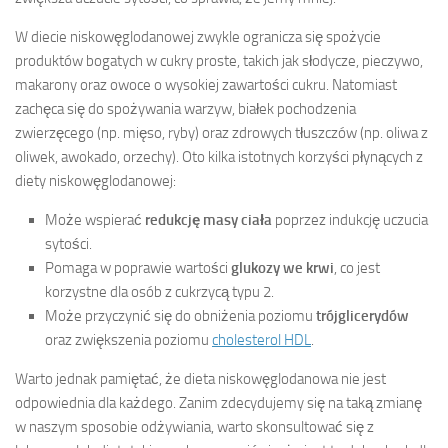
W diecie niskowęglodanowej zwykle ogranicza się spożycie
produktów bogatych w cukry proste, takich jak słodycze, pieczywo,
makarony oraz owoce o wysokiej zawartości cukru. Natomiast
zachęca się do spożywania warzyw, białek pochodzenia
zwierzęcego (np. mięso, ryby) oraz zdrowych tłuszczów (np. oliwa z
oliwek, awokado, orzechy). Oto kilka istotnych korzyści płynących z
diety niskowęglodanowej:
Może wspierać
redukcję masy ciała
poprzez indukcję uczucia
sytości.
Pomaga w poprawie wartości
glukozy we krwi
, co jest
korzystne dla osób z cukrzycą typu 2.
Może przyczynić się do obniżenia poziomu
trójglicerydów
oraz zwiększenia poziomu
cholesterol HDL
.
Warto jednak pamiętać, że dieta niskowęglodanowa nie jest
odpowiednia dla każdego. Zanim zdecydujemy się na taką zmianę
w naszym sposobie odżywiania, warto skonsultować się z