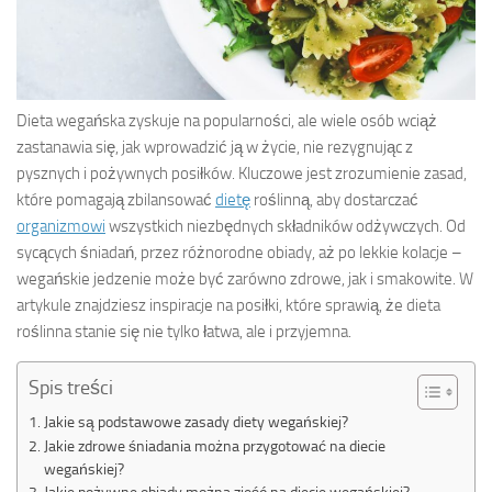
Dieta wegańska zyskuje na popularności, ale wiele osób wciąż
zastanawia się, jak wprowadzić ją w życie, nie rezygnując z
pysznych i pożywnych posiłków. Kluczowe jest zrozumienie zasad,
które pomagają zbilansować
dietę
roślinną, aby dostarczać
organizmowi
wszystkich niezbędnych składników odżywczych. Od
sycących śniadań, przez różnorodne obiady, aż po lekkie kolacje –
wegańskie jedzenie może być zarówno zdrowe, jak i smakowite. W
artykule znajdziesz inspiracje na posiłki, które sprawią, że dieta
roślinna stanie się nie tylko łatwa, ale i przyjemna.
Spis treści
Jakie są podstawowe zasady diety wegańskiej?
Jakie zdrowe śniadania można przygotować na diecie
wegańskiej?
Jakie pożywne obiady można zjeść na diecie wegańskiej?