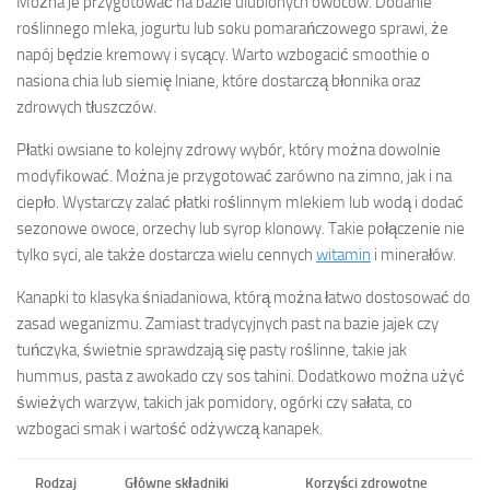
Można je przygotować na bazie ulubionych owoców. Dodanie
roślinnego mleka, jogurtu lub soku pomarańczowego sprawi, że
napój będzie kremowy i sycący. Warto wzbogacić smoothie o
nasiona chia lub siemię lniane, które dostarczą błonnika oraz
zdrowych tłuszczów.
Płatki owsiane to kolejny zdrowy wybór, który można dowolnie
modyfikować. Można je przygotować zarówno na zimno, jak i na
ciepło. Wystarczy zalać płatki roślinnym mlekiem lub wodą i dodać
sezonowe owoce, orzechy lub syrop klonowy. Takie połączenie nie
tylko syci, ale także dostarcza wielu cennych
witamin
i minerałów.
Kanapki to klasyka śniadaniowa, którą można łatwo dostosować do
zasad weganizmu. Zamiast tradycyjnych past na bazie jajek czy
tuńczyka, świetnie sprawdzają się pasty roślinne, takie jak
hummus, pasta z awokado czy sos tahini. Dodatkowo można użyć
świeżych warzyw, takich jak pomidory, ogórki czy sałata, co
wzbogaci smak i wartość odżywczą kanapek.
Rodzaj
Główne składniki
Korzyści zdrowotne