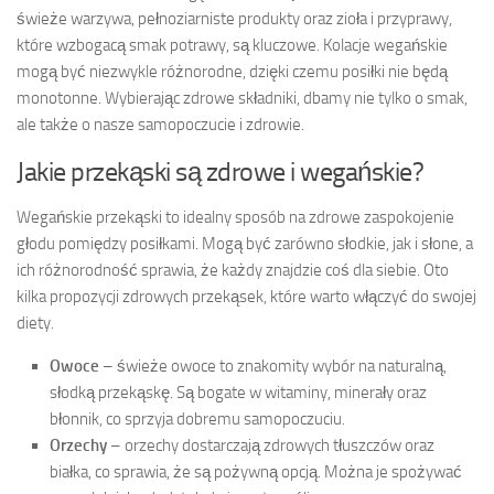
świeże warzywa, pełnoziarniste produkty oraz zioła i przyprawy,
które wzbogacą smak potrawy, są kluczowe. Kolacje wegańskie
mogą być niezwykle różnorodne, dzięki czemu posiłki nie będą
monotonne. Wybierając zdrowe składniki, dbamy nie tylko o smak,
ale także o nasze samopoczucie i zdrowie.
Jakie przekąski są zdrowe i wegańskie?
Wegańskie przekąski to idealny sposób na zdrowe zaspokojenie
głodu pomiędzy posiłkami. Mogą być zarówno słodkie, jak i słone, a
ich różnorodność sprawia, że każdy znajdzie coś dla siebie. Oto
kilka propozycji zdrowych przekąsek, które warto włączyć do swojej
diety.
Owoce
– świeże owoce to znakomity wybór na naturalną,
słodką przekąskę. Są bogate w witaminy, minerały oraz
błonnik, co sprzyja dobremu samopoczuciu.
Orzechy
– orzechy dostarczają zdrowych tłuszczów oraz
białka, co sprawia, że są pożywną opcją. Można je spożywać