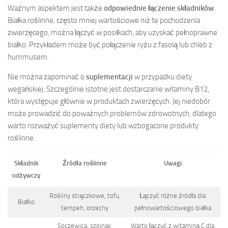
Ważnym aspektem jest także
odpowiednie łączenie składników
.
Białka roślinne, często mniej wartościowe niż te pochodzenia
zwierzęcego, można łączyć w posiłkach, aby uzyskać pełnoprawne
białko. Przykładem może być połączenie ryżu z fasolą lub chleb z
hummusem.
Nie można zapominać o
suplementacji
w przypadku diety
wegańskiej. Szczególnie istotne jest dostarczanie witaminy B12,
która występuje głównie w produktach zwierzęcych. Jej niedobór
może prowadzić do poważnych problemów zdrowotnych, dlatego
warto rozważyć suplementy diety lub wzbogacone produkty
roślinne.
Składnik
Źródła roślinne
Uwagi
odżywczy
Rośliny strączkowe, tofu,
Łączyć różne źródła dla
Białko
tempeh, orzechy
pełnowartościowego białka
Soczewica, szpinak,
Warto łączyć z witaminą C dla