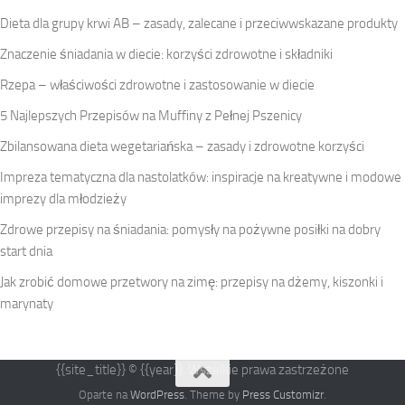
Dieta dla grupy krwi AB – zasady, zalecane i przeciwwskazane produkty
Znaczenie śniadania w diecie: korzyści zdrowotne i składniki
Rzepa – właściwości zdrowotne i zastosowanie w diecie
5 Najlepszych Przepisów na Muffiny z Pełnej Pszenicy
Zbilansowana dieta wegetariańska – zasady i zdrowotne korzyści
Impreza tematyczna dla nastolatków: inspiracje na kreatywne i modowe
imprezy dla młodzieży
Zdrowe przepisy na śniadania: pomysły na pożywne posiłki na dobry
start dnia
Jak zrobić domowe przetwory na zimę: przepisy na dżemy, kiszonki i
marynaty
{{site_title}} © {{year}}. Wszelkie prawa zastrzeżone
Oparte na
WordPress
. Theme by
Press Customizr
.