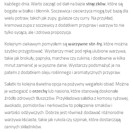
każdego dnia. Warto zacząć od dań na bazie
strączków
, które są
bogate w białko i błonnik. Soczewica i ciecierzyca mogą być bazą dla
wielu potraw, takich jak zupy, gulasze czy curry. Na przykład,
kremowa zupa z soczewicy z dodatkiem przypraw i warzyw to nie
tylko sycąca, ale i zdrowa propozycja.
Kolejnym ciekawym pomysłem są
warzywne stir-fry
, które można
szybko przygotować. Wystarczy mieć pod ręką ulubione warzywa,
takie jak brokuły, papryka, marchew czy cukinia, i dosłownie w kilka
minut zamienić je w pyszne danie. Wystarczy podsmażyć je na
patelni z dodatkiem oleju roślinnego i aromatycznych przypraw.
Sałatki to kolejna świetna opcja na pożywny wegański obiad. Można
je wzbogacić o
orzechy
lub nasiona, które stanowią doskonałe
źródło zdrowych tłuszczów. Przykładowa sałatka z komosy ryżowej,
awokado, pomidorów i nerkowców to połączenie smaków i
wartości odżywczych. Dobrze jest również dodawać różnorodne
warzywa liściaste, takie jak rukola czy szpinak, które dostarczają
cennych składników.