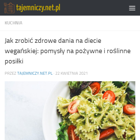
Przejdź do treści
KUCHNIA
Jak zrobić zdrowe dania na diecie
wegańskiej: pomysły na pożywne i roślinne
posiłki
PRZEZ
TAJEMNICZY.NET.PL
·
22 KWIETNIA 2021