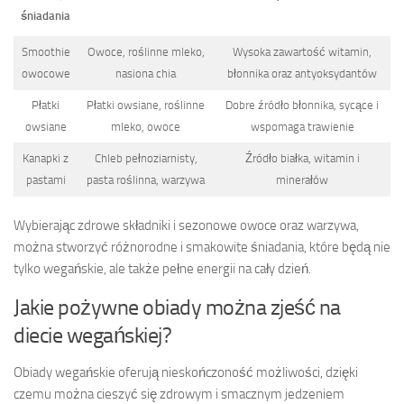
śniadania
Smoothie
Owoce, roślinne mleko,
Wysoka zawartość witamin,
owocowe
nasiona chia
błonnika oraz antyoksydantów
Płatki
Płatki owsiane, roślinne
Dobre źródło błonnika, sycące i
owsiane
mleko, owoce
wspomaga trawienie
Kanapki z
Chleb pełnoziarnisty,
Źródło białka, witamin i
pastami
pasta roślinna, warzywa
minerałów
Wybierając zdrowe składniki i sezonowe owoce oraz warzywa,
można stworzyć różnorodne i smakowite śniadania, które będą nie
tylko wegańskie, ale także pełne energii na cały dzień.
Jakie pożywne obiady można zjeść na
diecie wegańskiej?
Obiady wegańskie oferują nieskończoność możliwości, dzięki
czemu można cieszyć się zdrowym i smacznym jedzeniem