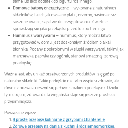
same lub jako dodatek do jogurtu roślinnego.
Domowe batony energetyczne
– wykonane z naturalnych
składników, takich jak owsiane płatki, orzechy, nasiona oraz
suszone owoce, są łatwe do przygotowania i świetnie
sprawdzają się jako przekąska przed lub po treningu.
Hummus z warzywami
– hummus, który można łatwo
przygotować w domu, jest doskonałym źródłem białka i
błonnika. Podany z pokrojonymi w słupki warzywami, takimi jak
marchewka, papryka czy ogórek, stanowi smaczną i zdrową
przekąskę.
Ważne jest, aby unikać przetworzonych produktów i sięgać po
naturalne składniki. Takie podejście nie tylko wspiera zdrowie, ale
również pozwala cieszyć się pełnym smakiem przekąsek. Dzięki
tym opcjom, zdrowa dieta wegańska staje się jeszcze prostsza i
przyjemniejsza.
Powiązane wpisy:
3 proste przepisy kulinarne z grzybami Chanterelle
Zdrowe przepisy na dania z kuchni śródziemnomorskiej: