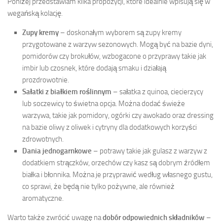
Poniżej przedstawiam kilka propozycji, które idealnie wpisują się w
wegańską kolację.
Zupy kremy
– doskonałym wyborem są zupy kremy
przygotowane z warzyw sezonowych. Mogą być na bazie dyni,
pomidorów czy brokułów, wzbogacone o przyprawy takie jak
imbir lub czosnek, które dodają smaku i działają
prozdrowotnie.
Sałatki z białkiem roślinnym
– sałatka z quinoa, ciecierzycy
lub soczewicy to świetna opcja. Można dodać świeże
warzywa, takie jak pomidory, ogórki czy awokado oraz dressing
na bazie oliwy z oliwek i cytryny dla dodatkowych korzyści
zdrowotnych.
Dania jednogarnkowe
– potrawy takie jak gulasz z warzyw z
dodatkiem strączków, orzechów czy kasz są dobrym źródłem
białka i błonnika. Można je przyprawić według własnego gustu,
co sprawi, że będą nie tylko pożywne, ale również
aromatyczne.
Warto także zwrócić uwagę na
dobór odpowiednich składników
–