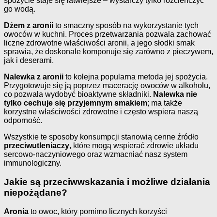
spożycie staje się łatwiejsze – wystarczy tylko rozcieńczyć
go wodą.
Dżem z aronii
to smaczny sposób na wykorzystanie tych
owoców w kuchni. Proces przetwarzania pozwala zachować
liczne zdrowotne właściwości aronii, a jego słodki smak
sprawia, że doskonale komponuje się zarówno z pieczywem,
jak i deserami.
Nalewka z aronii
to kolejna popularna metoda jej spożycia.
Przygotowuje się ją poprzez macerację owoców w alkoholu,
co pozwala wydobyć bioaktywne składniki.
Nalewka nie
tylko cechuje się przyjemnym smakiem
; ma także
korzystne właściwości zdrowotne i często wspiera naszą
odporność.
Wszystkie te sposoby konsumpcji stanowią cenne źródło
przeciwutleniaczy
, które mogą wspierać zdrowie układu
sercowo-naczyniowego oraz wzmacniać nasz system
immunologiczny.
Jakie są przeciwwskazania i możliwe działania
niepożądane?
Aronia
to owoc, który pomimo licznych korzyści