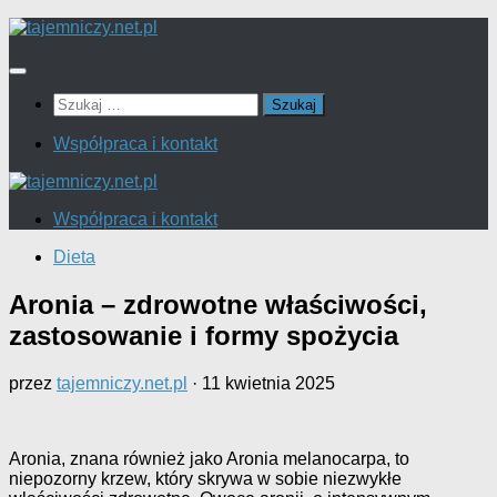
Przejdź
do
treści
Szukaj:
Współpraca i kontakt
Współpraca i kontakt
Dieta
Aronia – zdrowotne właściwości,
zastosowanie i formy spożycia
przez
tajemniczy.net.pl
·
11 kwietnia 2025
Aronia, znana również jako Aronia melanocarpa, to
niepozorny krzew, który skrywa w sobie niezwykłe