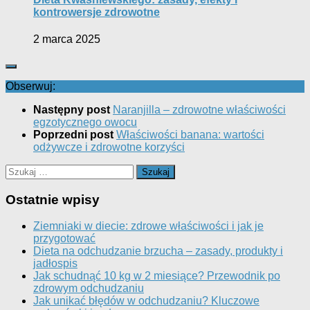
kontrowersje zdrowotne
2 marca 2025
Obserwuj:
Następny post
Naranjilla – zdrowotne właściwości
egzotycznego owocu
Poprzedni post
Właściwości banana: wartości
odżywcze i zdrowotne korzyści
Szukaj:
Ostatnie wpisy
Ziemniaki w diecie: zdrowe właściwości i jak je
przygotować
Dieta na odchudzanie brzucha – zasady, produkty i
jadłospis
Jak schudnąć 10 kg w 2 miesiące? Przewodnik po
zdrowym odchudzaniu
Jak unikać błędów w odchudzaniu? Kluczowe