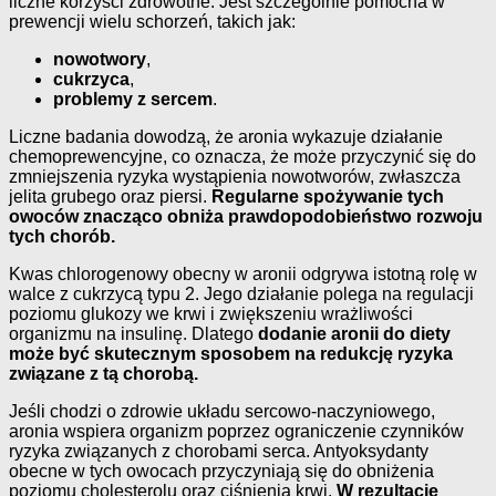
liczne korzyści zdrowotne. Jest szczególnie pomocna w
prewencji wielu schorzeń, takich jak:
nowotwory
,
cukrzyca
,
problemy z sercem
.
Liczne badania dowodzą, że aronia wykazuje działanie
chemoprewencyjne, co oznacza, że może przyczynić się do
zmniejszenia ryzyka wystąpienia nowotworów, zwłaszcza
jelita grubego oraz piersi.
Regularne spożywanie tych
owoców znacząco obniża prawdopodobieństwo rozwoju
tych chorób.
Kwas chlorogenowy obecny w aronii odgrywa istotną rolę w
walce z cukrzycą typu 2. Jego działanie polega na regulacji
poziomu glukozy we krwi i zwiększeniu wrażliwości
organizmu na insulinę. Dlatego
dodanie aronii do diety
może być skutecznym sposobem na redukcję ryzyka
związane z tą chorobą.
Jeśli chodzi o zdrowie układu sercowo-naczyniowego,
aronia wspiera organizm poprzez ograniczenie czynników
ryzyka związanych z chorobami serca. Antyoksydanty
obecne w tych owocach przyczyniają się do obniżenia
poziomu cholesterolu oraz ciśnienia krwi.
W rezultacie