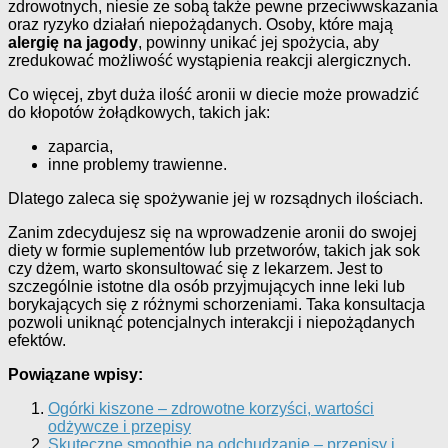
zdrowotnych, niesie ze sobą także pewne przeciwwskazania
oraz ryzyko działań niepożądanych. Osoby, które mają
alergię na jagody
, powinny unikać jej spożycia, aby
zredukować możliwość wystąpienia reakcji alergicznych.
Co więcej, zbyt duża ilość aronii w diecie może prowadzić
do kłopotów żołądkowych, takich jak:
zaparcia,
inne problemy trawienne.
Dlatego zaleca się spożywanie jej w rozsądnych ilościach.
Zanim zdecydujesz się na wprowadzenie aronii do swojej
diety w formie suplementów lub przetworów, takich jak sok
czy dżem, warto skonsultować się z lekarzem. Jest to
szczególnie istotne dla osób przyjmujących inne leki lub
borykających się z różnymi schorzeniami. Taka konsultacja
pozwoli uniknąć potencjalnych interakcji i niepożądanych
efektów.
Powiązane wpisy:
Ogórki kiszone – zdrowotne korzyści, wartości
odżywcze i przepisy
Skuteczne smoothie na odchudzanie – przepisy i