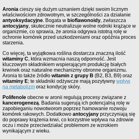
Aronia
cieszy się dużym uznaniem dzięki swoim licznym
właściwościom zdrowotnym, w szczególności za działanie
antyoksydacyjne
. Bogata w
bioflawonoidy
, zwłaszcza
antocyjany
, skutecznie neutralizuje wolne rodniki krążące w
organizmie, co sprawia, że aronia odgrywa istotną rolę w
ochronie komórek przed uszkodzeniami oraz opóźnia proces
starzenia.
Co więcej, ta wyjątkowa roślina dostarcza znaczną ilość
witaminy C
, która wzmacnia naszą odporność. Jest
kluczowym składnikiem wspierającym produkcję białych
krwinek oraz naturalne mechanizmy obronne organizmu.
Aronia to także źródło
witamin z grupy B
(B2, B3, B9) oraz
witaminy E
; te składniki odżywcze mają pozytywny
wpływ
na metabolizm
oraz kondycję skóry.
Polifenole
obecne w aronii regulują procesy związane z
kancerogenezą
. Badania sugerują ich potencjalną rolę w
zapobieganiu nowotworom poprzez hamowanie rozwoju
komórek rakowych. Dodatkowo
antocyjany
przyczyniają się
do poprawy krążenia krwi, co korzystnie wpływa na zdrowie
oczu i może przeciwdziałać problemom ze wzrokiem
wynikającym z wieku.