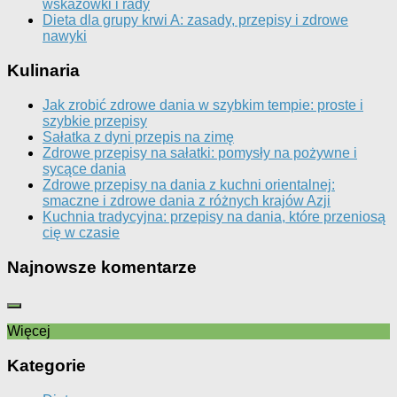
wskazówki i rady
Dieta dla grupy krwi A: zasady, przepisy i zdrowe
nawyki
Kulinaria
Jak zrobić zdrowe dania w szybkim tempie: proste i
szybkie przepisy
Sałatka z dyni przepis na zimę
Zdrowe przepisy na sałatki: pomysły na pożywne i
sycące dania
Zdrowe przepisy na dania z kuchni orientalnej:
smaczne i zdrowe dania z różnych krajów Azji
Kuchnia tradycyjna: przepisy na dania, które przeniosą
cię w czasie
Najnowsze komentarze
Więcej
Kategorie