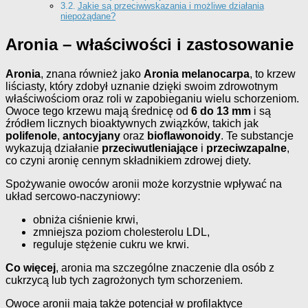
Jakie są przeciwwskazania i możliwe działania
niepożądane?
Aronia – właściwości i zastosowanie
Aronia
, znana również jako
Aronia melanocarpa
, to krzew
liściasty, który zdobył uznanie dzięki swoim zdrowotnym
właściwościom oraz roli w zapobieganiu wielu schorzeniom.
Owoce tego krzewu mają średnicę od
6 do 13 mm
i są
źródłem licznych bioaktywnych związków, takich jak
polifenole
,
antocyjany
oraz
bioflawonoidy
. Te substancje
wykazują działanie
przeciwutleniające
i
przeciwzapalne
,
co czyni aronię cennym składnikiem zdrowej diety.
Spożywanie owoców aronii może korzystnie wpływać na
układ sercowo-naczyniowy:
obniża ciśnienie krwi,
zmniejsza poziom cholesterolu LDL,
reguluje stężenie cukru we krwi.
Co więcej
, aronia ma szczególne znaczenie dla osób z
cukrzycą lub tych zagrożonych tym schorzeniem.
Owoce aronii mają także potencjał w profilaktyce