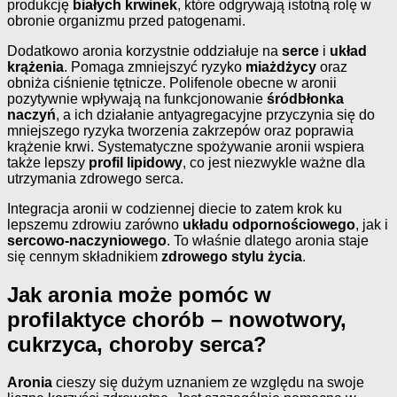
produkcję
białych krwinek
, które odgrywają istotną rolę w
obronie organizmu przed patogenami.
Dodatkowo aronia korzystnie oddziałuje na
serce
i
układ
krążenia
. Pomaga zmniejszyć ryzyko
miażdżycy
oraz
obniża ciśnienie tętnicze. Polifenole obecne w aronii
pozytywnie wpływają na funkcjonowanie
śródbłonka
naczyń
, a ich działanie antyagregacyjne przyczynia się do
mniejszego ryzyka tworzenia zakrzepów oraz poprawia
krążenie krwi. Systematyczne spożywanie aronii wspiera
także lepszy
profil lipidowy
, co jest niezwykle ważne dla
utrzymania zdrowego serca.
Integracja aronii w codziennej diecie to zatem krok ku
lepszemu zdrowiu zarówno
układu odpornościowego
, jak i
sercowo-naczyniowego
. To właśnie dlatego aronia staje
się cennym składnikiem
zdrowego stylu życia
.
Jak aronia może pomóc w
profilaktyce chorób – nowotwory,
cukrzyca, choroby serca?
Aronia
cieszy się dużym uznaniem ze względu na swoje