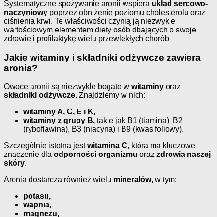
Systematyczne spożywanie aronii wspiera
układ sercowo-
naczyniowy
poprzez obniżenie poziomu cholesterolu oraz
ciśnienia krwi. Te właściwości czynią ją niezwykle
wartościowym elementem diety osób dbających o swoje
zdrowie i profilaktykę wielu przewlekłych chorób.
Jakie witaminy i składniki odżywcze zawiera
aronia?
Owoce aronii są niezwykle bogate w
witaminy
oraz
składniki odżywcze
. Znajdziemy w nich:
witaminy A, C, E i K,
witaminy z grupy B,
takie jak B1 (tiamina), B2
(ryboflawina), B3 (niacyna) i B9 (kwas foliowy).
Szczególnie istotna jest
witamina C
, która ma kluczowe
znaczenie dla
odporności organizmu
oraz
zdrowia naszej
skóry
.
Aronia dostarcza również wielu
minerałów
, w tym:
potasu,
wapnia,
magnezu,