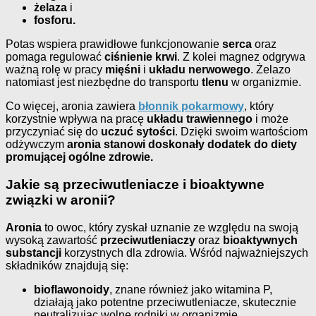
żelaza
i
fosforu.
Potas wspiera prawidłowe funkcjonowanie
serca
oraz
pomaga regulować
ciśnienie krwi
. Z kolei magnez odgrywa
ważną rolę w pracy
mięśni
i
układu nerwowego
. Żelazo
natomiast jest niezbędne do transportu
tlenu
w organizmie.
Co więcej, aronia zawiera
błonnik pokarmowy
, który
korzystnie wpływa na pracę
układu trawiennego
i może
przyczyniać się do
uczuć sytości
. Dzięki swoim wartościom
odżywczym
aronia stanowi doskonały dodatek do diety
promującej ogólne zdrowie.
Jakie są przeciwutleniacze i bioaktywne
związki w aronii?
Aronia
to owoc, który zyskał uznanie ze względu na swoją
wysoką zawartość
przeciwutleniaczy
oraz
bioaktywnych
substancji
korzystnych dla zdrowia. Wśród najważniejszych
składników znajdują się:
bioflawonoidy
, znane również jako witamina P,
działają jako potentne przeciwutleniacze, skutecznie
neutralizując wolne rodniki w organizmie,