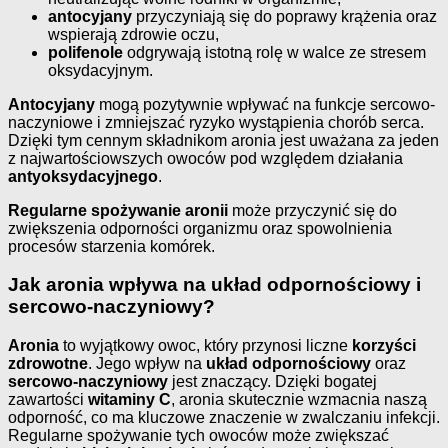
antocyjany
przyczyniają się do poprawy krążenia oraz
wspierają zdrowie oczu,
polifenole
odgrywają istotną rolę w walce ze stresem
oksydacyjnym.
Antocyjany
mogą pozytywnie wpływać na funkcje sercowo-
naczyniowe i zmniejszać ryzyko wystąpienia chorób serca.
Dzięki tym cennym składnikom aronia jest uważana za jeden
z najwartościowszych owoców pod względem działania
antyoksydacyjnego
.
Regularne spożywanie aronii
może przyczynić się do
zwiększenia odporności organizmu oraz spowolnienia
procesów starzenia komórek.
Jak aronia wpływa na układ odpornościowy i
sercowo-naczyniowy?
Aronia
to wyjątkowy owoc, który przynosi liczne
korzyści
zdrowotne
. Jego wpływ na
układ odpornościowy
oraz
sercowo-naczyniowy
jest znaczący. Dzięki bogatej
zawartości
witaminy C
, aronia skutecznie wzmacnia naszą
odporność, co ma kluczowe znaczenie w zwalczaniu infekcji.
Regularne spożywanie tych owoców może zwiększać