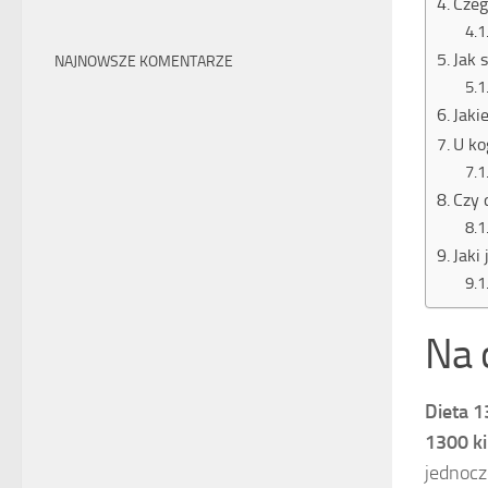
Czeg
Jak 
NAJNOWSZE KOMENTARZE
Jaki
U ko
Czy 
Jaki
Na 
Dieta 1
1300 ki
jednocz