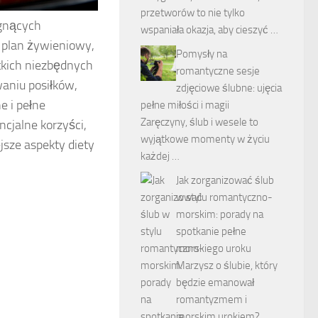
przetworów to nie tylko
agnących
wspaniała okazja, aby cieszyć …
 plan żywieniowy,
Pomysły na
stkich niezbędnych
romantyczne sesje
aniu posiłków,
zdjęciowe ślubne: ujęcia
e i pełne
pełne miłości i magii
Zaręczyny, ślub i wesele to
ncjalne korzyści,
wyjątkowe momenty w życiu
jsze aspekty diety
każdej …
Jak zorganizować ślub
w stylu romantyczno-
morskim: porady na
spotkanie pełne
morskiego uroku
Marzysz o ślubie, który
będzie emanował
romantyzmem i
morskim urokiem? …