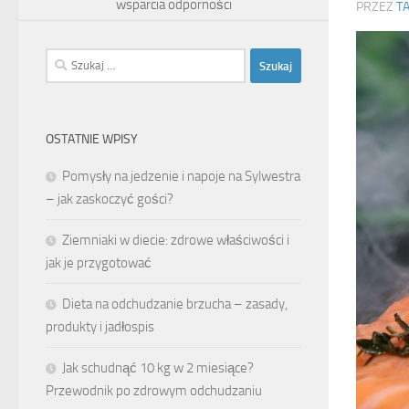
wsparcia odporności
PRZEZ
T
Szukaj:
OSTATNIE WPISY
Pomysły na jedzenie i napoje na Sylwestra
– jak zaskoczyć gości?
Ziemniaki w diecie: zdrowe właściwości i
jak je przygotować
Dieta na odchudzanie brzucha – zasady,
produkty i jadłospis
Jak schudnąć 10 kg w 2 miesiące?
Przewodnik po zdrowym odchudzaniu