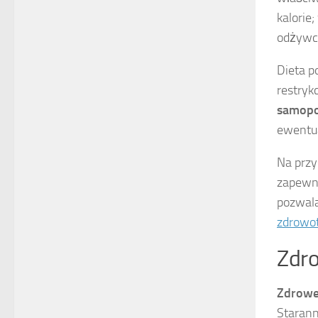
kalorie
odżywc
Dieta p
restryk
samopo
ewentua
Na przy
zapewn
pozwala
zdrowo
Zdro
Zdrowe
Staran