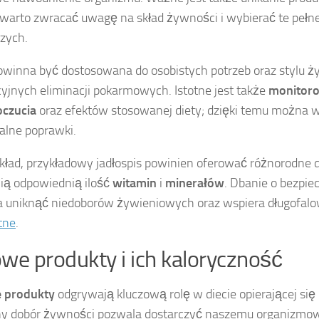
; warto zwracać uwagę na skład żywności i wybierać te pełn
zych.
owinna być dostosowana do osobistych potrzeb oraz stylu ży
cyjnych eliminacji pokarmowych. Istotne jest także
monitoro
czucia
oraz efektów stosowanej diety; dzięki temu można
lne poprawki.
kład, przykładowy jadłospis powinien oferować różnorodne d
ią odpowiednią ilość
witamin
i
minerałów
. Dbanie o bezpie
 uniknąć niedoborów żywieniowych oraz wspiera długofal
tne
.
we produkty i ich kaloryczność
 produkty
odgrywają kluczową rolę w diecie opierającej się
ny dobór żywności pozwala dostarczyć naszemu organizmow