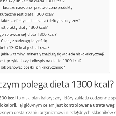
o należy unikać na diecie 1300 kcal?
Tłuszcze nasycone i przetworzone produkty
skuteczna jest dieta 1300 kcal?
Jakie są efekty odchudzania i deficyt kaloryczny?
e są efekty diety 1300 kcal?
go sprawdzi się dieta 1300 kcal?
Osoby z nadwagą i otyłością
dieta 1300 kcal jest zdrowa?
Jakie witaminy i minerały znajdują się w diecie niskokalorycznej?
 jest przykładowy jadłospis na diecie 1300 kcal?
Jak planować posiłki i ich kaloryczność?
czym polega dieta 1300 kcal?
300 kcal
to niski plan kaloryczny, który zakłada codzienne s
lokalorii
. Jej głównym celem jest
kontrolowana utrata wagi
esnym dostarczaniu organizmowi niezbędnych składników 