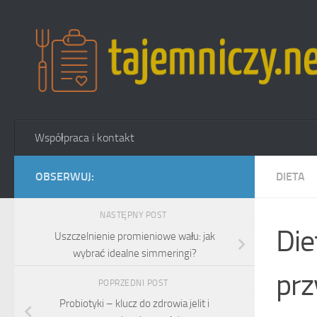
Przejdź do treści
Współpraca i kontakt
OBSERWUJ:
DIETA
NASTĘPNY POST
Die
Uszczelnienie promieniowe wału: jak
wybrać idealne simmeringi?
prz
POPRZEDNI POST
Probiotyki – klucz do zdrowia jelit i