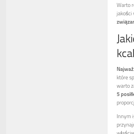
Warto r
jakości
związan
Jak
kca
Najważn
które s
warto 
5 posi
proporc
Innym i
przyna
właściw