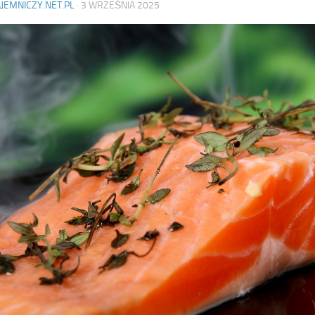
AJEMNICZY.NET.PL
·
3 WRZEŚNIA 2025