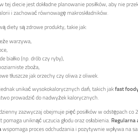
 w tej diecie jest dokładne planowanie posiłków, aby nie prz
kalorii i zachować równowagę makroskładników.
ą diety są zdrowe produkty, takie jak:
eże warzywa,
ce,
de białko (np. drób czy ryby),
noziarniste zboża,
owe tłuszcze jak orzechy czy oliwa z oliwek.
jednak unikać wysokokalorycznych dań, takich jak
fast food
two prowadzić do nadwyżek kalorycznych.
dzienny zazwyczaj obejmuje pięć posiłków w odstępach co 2
 pomaga uniknąć uczucia głodu oraz osłabienia.
Regularna
a
wspomaga proces odchudzania i pozytywnie wpływa na sa