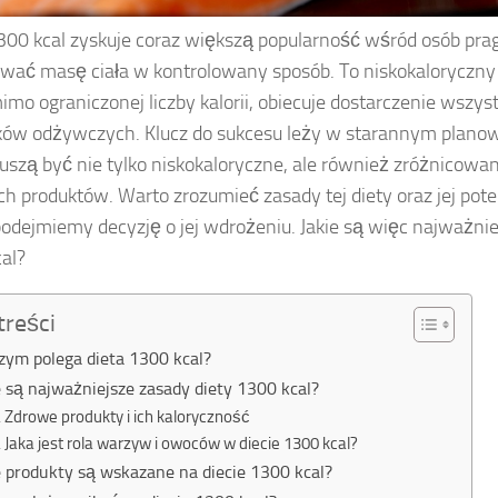
300 kcal zyskuje coraz większą popularność wśród osób pr
wać masę ciała w kontrolowany sposób. To niskokaloryczny
mimo ograniczonej liczby kalorii, obiecuje dostarczenie wszy
ków odżywczych. Klucz do sukcesu leży w starannym planow
uszą być nie tylko niskokaloryczne, ale również zróżnicowan
h produktów. Warto zrozumieć zasady tej diety oraz jej pote
odejmiemy decyzję o jej wdrożeniu. Jakie są więc najważnie
al?
treści
zym polega dieta 1300 kcal?
e są najważniejsze zasady diety 1300 kcal?
Zdrowe produkty i ich kaloryczność
Jaka jest rola warzyw i owoców w diecie 1300 kcal?
e produkty są wskazane na diecie 1300 kcal?