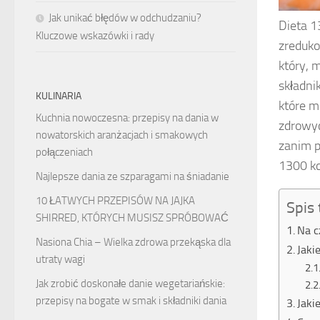
Jak unikać błędów w odchudzaniu?
Dieta 1
Kluczowe wskazówki i rady
zreduko
który, 
składni
KULINARIA
które m
Kuchnia nowoczesna: przepisy na dania w
zdrowyc
nowatorskich aranżacjach i smakowych
zanim p
połączeniach
1300 kc
Najlepsze dania ze szparagami na śniadanie
10 ŁATWYCH PRZEPISÓW NA JAJKA
Spis 
SHIRRED, KTÓRYCH MUSISZ SPRÓBOWAĆ
Na c
Nasiona Chia – Wielka zdrowa przekąska dla
Jaki
utraty wagi
Jak zrobić doskonałe danie wegetariańskie:
przepisy na bogate w smak i składniki dania
Jaki