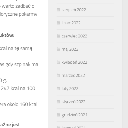
go warto zadbać o
sierpień 2022
kaloryczne pokarmy
lipiec 2022
uktów:
czerwiec 2022
kcal na tę samą
maj 2022
kwiecień 2022
zas gdy szpinak ma
marzec 2022
0 g,
 247 kcal na 100
luty 2022
styczeń 2022
ra około 160 kcal
grudzień 2021
ażne jest
listopad 2021