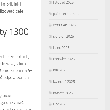
listopad 2025
lorii, jak i
alizować cele
październik 2025
wrzesień 2025
ety 1300
sierpień 2025
lipiec 2025
wych elementach,
czerwiec 2025
zede wszystkim,
enie kalorii na
4-
maj 2025
ać odpowiednich
kwiecień 2025
marzec 2025
ę picie
aga utrzymać
luty 2025
uktów bogatych w