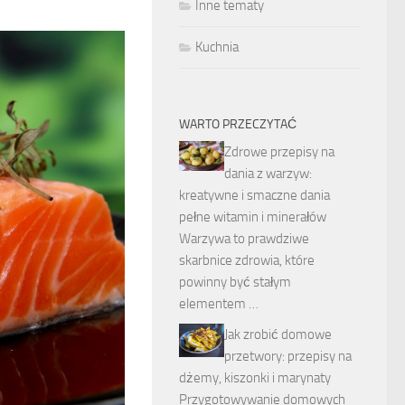
Inne tematy
Kuchnia
WARTO PRZECZYTAĆ
Zdrowe przepisy na
dania z warzyw:
kreatywne i smaczne dania
pełne witamin i minerałów
Warzywa to prawdziwe
skarbnice zdrowia, które
powinny być stałym
elementem …
Jak zrobić domowe
przetwory: przepisy na
dżemy, kiszonki i marynaty
Przygotowywanie domowych