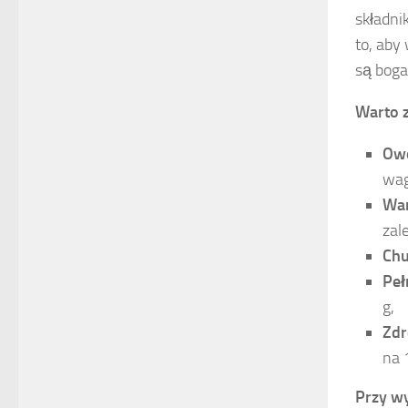
składni
to, aby
są boga
Warto 
Ow
wag
Wa
zal
Chu
Peł
g,
Zdr
na 
Przy wy