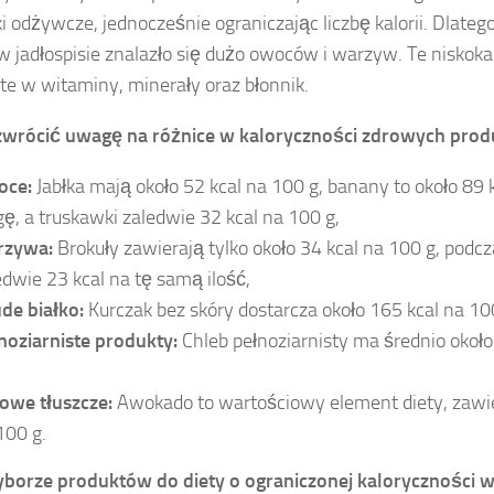
ki odżywcze, jednocześnie ograniczając liczbę kalorii. Dlate
 w jadłospisie znalazło się dużo owoców i warzyw. Te nisko
te w witaminy, minerały oraz błonnik.
zwrócić uwagę na różnice w kaloryczności zdrowych prod
oce:
Jabłka mają około 52 kcal na 100 g, banany to około 89 
ę, a truskawki zaledwie 32 kcal na 100 g,
rzywa:
Brokuły zawierają tylko około 34 kcal na 100 g, podc
edwie 23 kcal na tę samą ilość,
de białko:
Kurczak bez skóry dostarcza około 165 kcal na 10
noziarniste produkty:
Chleb pełnoziarnisty ma średnio około
owe tłuszcze:
Awokado to wartościowy element diety, zawie
100 g.
borze produktów do diety o ograniczonej kaloryczności w