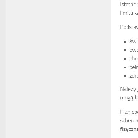
Istotne
limitu 
Podstaw
świ
owo
chu
peł
zdr
Należy 
mogą ła
Plan co
schemat
fizyczn