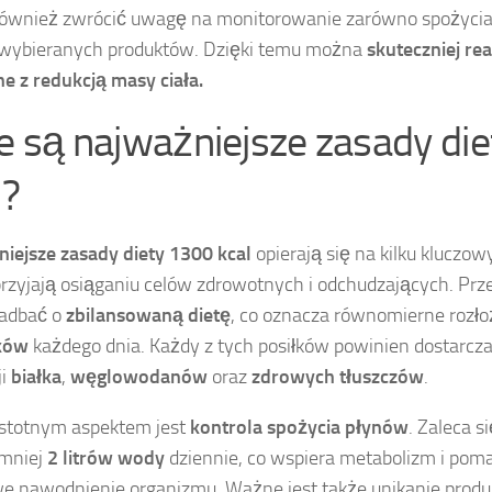
ównież zwrócić uwagę na monitorowanie zarówno spożycia ka
 wybieranych produktów. Dzięki temu można
skuteczniej re
e z redukcją masy ciała.
ie są najważniejsze zasady di
l?
iejsze zasady diety 1300 kcal
opierają się na kilku kluczo
przyjają osiąganiu celów zdrowotnych i odchudzających. Pr
zadbać o
zbilansowaną dietę
, co oznacza równomierne rozłoż
łków
każdego dnia. Każdy z tych posiłków powinien dostarcz
ji
białka
,
węglowodanów
oraz
zdrowych tłuszczów
.
stotnym aspektem jest
kontrola spożycia płynów
. Zaleca si
jmniej
2 litrów wody
dziennie, co wspiera metabolizm i pom
e nawodnienie organizmu. Ważne jest także unikanie prod