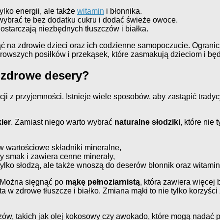
ylko energii, ale także
witamin
i błonnika.
 wybrać te bez dodatku cukru i dodać świeże owoce.
ostarczają niezbędnych tłuszczów i białka.
ć na zdrowie dzieci oraz ich codzienne samopoczucie. Ogranic
wszych posiłków i przekąsek, które zasmakują dzieciom i będą
ć zdrowe desery?
 z przyjemności. Istnieje wiele sposobów, aby zastąpić tradyc
ier
. Zamiast niego warto wybrać
naturalne słodziki
, które nie
 wartościowe składniki mineralne,
ny smak i zawiera cenne minerały,
 tylko słodzą, ale także wnoszą do deserów błonnik oraz witamin
 Można sięgnąć po
mąkę pełnoziarnistą
, która zawiera więcej
ata w zdrowe tłuszcze i białko. Zmiana mąki to nie tylko korzyśc
zów, takich jak olej kokosowy czy awokado, które mogą nadać