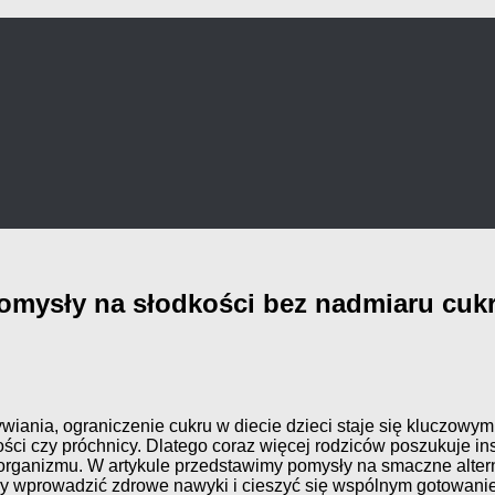
 pomysły na słodkości bez nadmiaru cuk
iania, ograniczenie cukru w diecie dzieci staje się kluczowy
i czy próchnicy. Dlatego coraz więcej rodziców poszukuje inspi
 organizmu. W artykule przedstawimy pomysły na smaczne alterna
by wprowadzić zdrowe nawyki i cieszyć się wspólnym gotowani