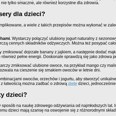
nie tylko smaczne, ale również korzystne dla zdrowia.
sery dla dzieci?
plikowane, a wiele z takich przepisów można wykonać w zaledw
chami
. Wystarczy połączyć ulubiony jogurt naturalny z sezonow
arczą cennych składników odżywczych. Można też posypać cało
y zmiksować dojrzałe banany z jajkiem, a następnie dodać mąkę
ale również pełne energii. Doskonale sprawdzą się jako zdrowa p
tarczy zmiksować ulubione owoce, na przykład mango czy malin
 pozwala na cieszenie się smakiem owoców w letnie dni.
inacjami owoców, orzechów i jogurtu, aby stworzyć unikalne, 
m, z łatwością można zadbać o zdrową
dietę
dzieci, jednocześnie
y dzieci?
posób na naukę zdrowego odżywiania od najmłodszych lat. Istni
mu dzieci mają szansę na oswojenie się z różnorodnymi składn