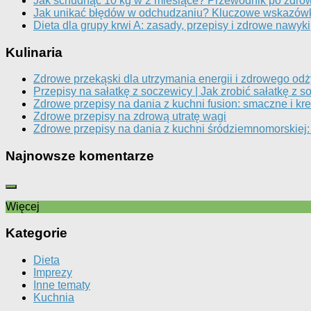
Jak schudnąć 10 kg w 2 miesiące? Przewodnik po zdr
Jak unikać błędów w odchudzaniu? Kluczowe wskazówki
Dieta dla grupy krwi A: zasady, przepisy i zdrowe nawyki
Kulinaria
Zdrowe przekąski dla utrzymania energii i zdrowego od
Przepisy na sałatkę z soczewicy | Jak zrobić sałatkę z s
Zdrowe przepisy na dania z kuchni fusion: smaczne i k
Zdrowe przepisy na zdrową utratę wagi
Zdrowe przepisy na dania z kuchni śródziemnomorskiej
Najnowsze komentarze
Więcej
Kategorie
Dieta
Imprezy
Inne tematy
Kuchnia