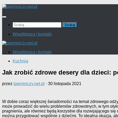
Przejdź
do
treści
Szukaj:
Współpraca i kontakt
Współpraca i kontakt
Kuchnia
Jak zrobić zdrowe desery dla dzieci:
przez
tajemniczy.net.pl
·
30 listopada 2021
W dobie coraz większej świadomości na temat zdrowego odżyw
może prowadzić do wielu problemów zdrowotnych, w tym otyłośc
pragnienia, ale również będą korzystne dla rozwijającego się
można przygotować wspólnie z dziećmi. To idealna okazja, a