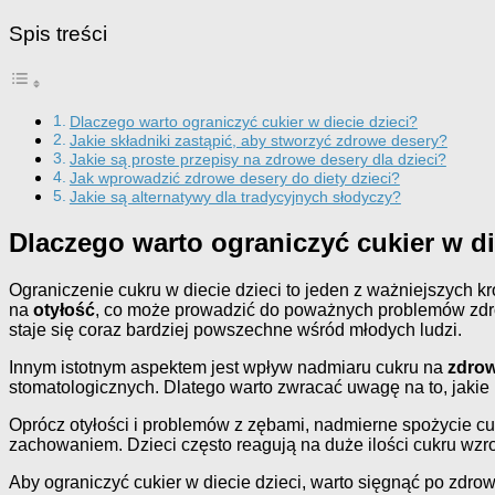
Spis treści
Dlaczego warto ograniczyć cukier w diecie dzieci?
Jakie składniki zastąpić, aby stworzyć zdrowe desery?
Jakie są proste przepisy na zdrowe desery dla dzieci?
Jak wprowadzić zdrowe desery do diety dzieci?
Jakie są alternatywy dla tradycyjnych słodyczy?
Dlaczego warto ograniczyć cukier w di
Ograniczenie cukru w diecie dzieci to jeden z ważniejszych k
na
otyłość
, co może prowadzić do poważnych problemów zdrowo
staje się coraz bardziej powszechne wśród młodych ludzi.
Innym istotnym aspektem jest wpływ nadmiaru cukru na
zdro
stomatologicznych. Dlatego warto zwracać uwagę na to, jakie 
Oprócz otyłości i problemów z zębami, nadmierne spożycie 
zachowaniem. Dzieci często reagują na duże ilości cukru wzro
Aby ograniczyć cukier w diecie dzieci, warto sięgnąć po zdrowe