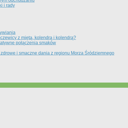
owym odchudzaniu
 i rady
żywiania
oczewicy z miętą, kolendrą i kolendrą?
reatywne połączenia smaków
: zdrowe i smaczne dania z regionu Morza Śródziemnego