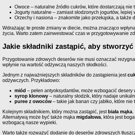
Owoce – naturalne źródło cukrów, które dostarczają nie t
Jogurty naturalne – zamiast słodzonych jogurtów, lepiej
Orzechy i nasiona – znakomite jako przekąska, a także d
Wdrażając te proste zmiany w diecie, można znacząco wpłyną
życia. Warto zatem zainwestować czas w przygotowywanie zdro
Jakie składniki zastąpić, aby stworzy
Przygotowanie zdrowych deserów nie musi oznaczać rezygnacji
wpłynie na wartość odżywczą naszych słodkości.
Jednym z najważniejszych składników do zastąpienia jest
cuk
odżywczych. Przykładowo:
miód
– pełen antyoksydantów, może wzbogacić desery w
syrop klonowy
– naturalny słodzik, który nadaje unikal
puree z owoców
– takie jak banan czy jabłko, które nie
Kolejnym składnikiem, który można zastąpić, jest
biała mąka
.
Alternatywą może być także mąka
migdałowa
, która jest bog
wzbogacą nasze wypieki.
Warto także rozważyć dodanie do deserów zdrowszych tłuszc