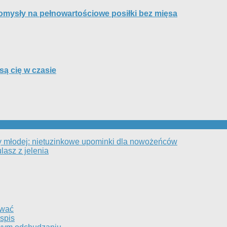
pomysły na pełnowartościowe posiłki bez mięsa
są cię w czasie
ry młodej: nietuzinkowe upominki dla nowożeńców
lasz z jelenia
ować
spis