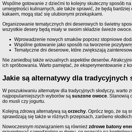
Wspólne gotowanie z dziećmi to kolejny skuteczny sposób n
umiejętności kulinarnych, ale także sprawić, że będą bardziej
kakaem, mogą stać się ulubionymi przekąskami.
Organizowanie tematycznych dni deserowych to świetny sposó
wszystkie desery będą miały w swoim składzie świeże owoce. T
Wprowadzenie nowych smaków poprzez stopniowe doda
Wspólne gotowanie jako sposób na tworzenie pozytywny
Tematyczne dni deserowe, które zwiększają zaintereso
Nie zaniedbuj także wizualnych aspektów deserów. Atrakcyjni
ich spróbowania. Warto pamiętać, że eksperymentowanie z kolo
Jakie są alternatywy dla tradycyjnych
W poszukiwaniu alternatyw dla tradycyjnych słodyczy, warto z
najpopularniejszych wyborów są
suszone owoce
. Stanowią 
do musli czy jogurtu.
Kolejną zdrową alternatywą są
orzechy
. Oprócz tego, że są 
sprawdzają się także w różnych przepisach, zarówno słodkich, 
Nowoczesnym rozwiązaniem są również
zdrowe batony ene
przygotować samodzielnie w domu, co pozwala na kontrolowan