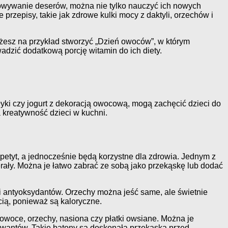
towywanie deserów, można nie tylko nauczyć ich nowych
przepisy, takie jak zdrowe kulki mocy z daktyli, orzechów i
żesz na przykład stworzyć „Dzień owoców”, w którym
adzić dodatkową porcję witamin do ich diety.
yki czy jogurt z dekoracją owocową, mogą zachęcić dzieci do
a kreatywność dzieci w kuchni.
apetyt, a jednocześnie będą korzystne dla zdrowia. Jednym z
erały. Można je łatwo zabrać ze sobą jako przekąskę lub dodać
 i antyoksydantów. Orzechy można jeść same, ale świetnie
cią, ponieważ są kaloryczne.
ak owoce, orzechy, nasiona czy płatki owsiane. Można je
rwantów. Takie batony są doskonałą przekąską przed