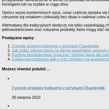
treningiem lub na szybko w ciągu dnia.
Oprócz wyżej wymienionych opcji, coraz częściej spotyka się
cieszenie się smakiem czekolady bez obaw o nadmiar cukru w 
Alternatywy dla tradycyjnych słodyczy nie tylko zaspokajają 
pełnowartościowe oraz naturalne produkty, które mogą stać 
Powiązane wpisy:
3 proste przepisy kulinarne z grzybami Chanterelle
Jak zrobić zdrowe dania na diecie wegańskiej: pomysły n
Kuchnia bezglutenowa: smaczne i zdrowe dania dla osób
Sztuka przyrządzania dań z ryżu: przepisy na aromatycz
Możesz również polubić…
3 proste przepisy kulinarne z grzybami Chanterelle
30 sierpnia 2022