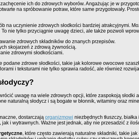
a zachęcenie ich do zdrowych wyborów. Angażując je w przygo
 otwarte na spróbowanie potraw, które same przygotowały. Proste 
b na uczynienie zdrowych słodkości bardziej atrakcyjnymi. Mo
o nie tylko przyciągnie uwagę dzieci, ale także pozwoli wprow
wanie zdrowych składników do znanych przepisów.
ch skojarzeń z zdrową żywnością.
wanie zdrowymi słodkościami.
e podane zdrowe słodkości, takie jak kolorowe owocowe szaszł
rami i teksturami nie tylko sprawia radość, ale również rozwij
 słodyczy?
wrócić uwagę na wiele zdrowych opcji, które zaspokoją słodki 
one naturalną słodycz i są bogate w błonnik, witaminy oraz min
smaczne, dostarczają
organizmowi
niezbędnych tłuszczy, białka
jak i wytrawnych. Ważne jest jednak, aby nie przesadzić z iloś
rgetyczne
, które często zawierają naturalne składniki, takie j
ie składników i unikanie dodatku cukru czy sztucznych konse