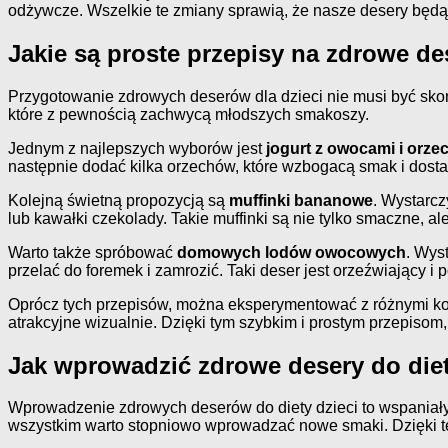
odżywcze. Wszelkie te zmiany sprawią, że nasze desery będą 
Jakie są proste przepisy na zdrowe de
Przygotowanie zdrowych deserów dla dzieci nie musi być skom
które z pewnością zachwycą młodszych smakoszy.
Jednym z najlepszych wyborów jest
jogurt z owocami i orze
następnie dodać kilka orzechów, które wzbogacą smak i dost
Kolejną świetną propozycją są
muffinki bananowe
. Wystarcz
lub kawałki czekolady. Takie muffinki są nie tylko smaczne, 
Warto także spróbować
domowych lodów owocowych
. Wys
przelać do foremek i zamrozić. Taki deser jest orzeźwiający i
Oprócz tych przepisów, można eksperymentować z różnymi komb
atrakcyjne wizualnie. Dzięki tym szybkim i prostym przepiso
Jak wprowadzić zdrowe desery do diet
Wprowadzenie zdrowych deserów do diety dzieci to wspaniały s
wszystkim warto stopniowo wprowadzać nowe smaki. Dzięki te