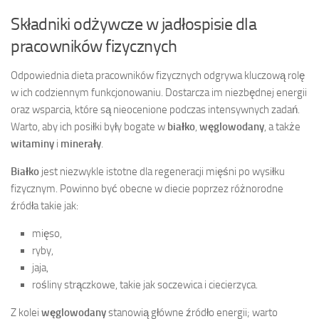
Składniki odżywcze w jadłospisie dla
pracowników fizycznych
Odpowiednia dieta pracowników fizycznych odgrywa kluczową rolę
w ich codziennym funkcjonowaniu. Dostarcza im niezbędnej energii
oraz wsparcia, które są nieocenione podczas intensywnych zadań.
Warto, aby ich posiłki były bogate w
białko
,
węglowodany
, a także
witaminy
i
minerały
.
Białko
jest niezwykle istotne dla regeneracji mięśni po wysiłku
fizycznym. Powinno być obecne w diecie poprzez różnorodne
źródła takie jak:
mięso,
ryby,
jaja,
rośliny strączkowe, takie jak soczewica i ciecierzyca.
Z kolei
węglowodany
stanowią główne źródło energii; warto