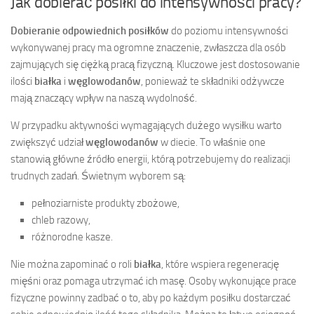
Jak dobierać posiłki do intensywności pracy?
Dobieranie odpowiednich posiłków
do poziomu intensywności
wykonywanej pracy ma ogromne znaczenie, zwłaszcza dla osób
zajmujących się ciężką pracą fizyczną. Kluczowe jest dostosowanie
ilości
białka
i
węglowodanów
, ponieważ te składniki odżywcze
mają znaczący wpływ na naszą wydolność.
W przypadku aktywności wymagających dużego wysiłku warto
zwiększyć udział
węglowodanów
w diecie. To właśnie one
stanowią główne źródło energii, którą potrzebujemy do realizacji
trudnych zadań. Świetnym wyborem są:
pełnoziarniste produkty zbożowe,
chleb razowy,
różnorodne kasze.
Nie można zapominać o roli
białka
, które wspiera regenerację
mięśni oraz pomaga utrzymać ich masę. Osoby wykonujące prace
fizyczne powinny zadbać o to, aby po każdym posiłku dostarczać