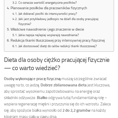
Co oznacza wartość energetyczna posiłków?
Planowanie posiłków dla pracowników fizycznych
Jak dobierać posiłki do intensywności pracy?
Jaki jest przykładowy jadłospis na dzień dla osoby pracującej
fizycznie?
Właściwe nawodnienie i jego znaczenie w diecie
Jakie napoje najlepiej wspierają nawodnienie?
Redukcja tkanki tłuszczowej przy intensywnej pracy fizycznej
Jak dostosować dietę do celów redukcji tkanki tłuszczowej?
Dieta dla osoby ciężko pracującej fizycznie
— co warto wiedzieć?
Osoby wykonujące pracę fizyczną
muszą szczególnie zwracać
uwagę na to, co jedzą.
Dobrze zbilansowana dieta
jest kluczowa,
aby sprostać wysokiemu zapotrzebowaniu na energię oraz
składniki odżywcze.
Białko
odgrywa tutaj fundamentalną rolę –
wspiera regenerację mięśni i przyczynia się do ich wzrostu. Zaleca
się, aby spożycie białka wynosiło od
2 do 2,2 gramów
na każdy
kilogram masy ciała w ciągu dnia.