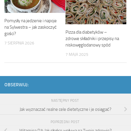
Pomysły na jedzenie i napoje
na Sylwestra – jak zaskoczyć
Pizza dla diabetyków –
gości?
zdrowe składniki i przepisy na
7 SIERPNIA 2026
niskowęglodanowy spód
7 MAJA 2025
OBSERWUJ:
NASTĘPNY POST
Jak wyznaczać realne cele dietetyczne i je osiągać?
POPRZEDNI POST
Witamina D3: Jak słońce wpływa na Twoje zdrowie?