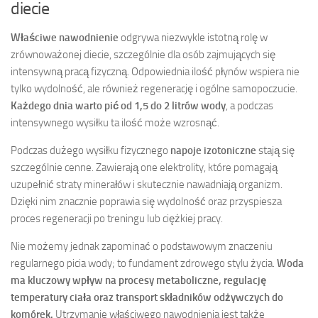
diecie
Właściwe nawodnienie
odgrywa niezwykle istotną rolę w
zrównoważonej diecie, szczególnie dla osób zajmujących się
intensywną pracą fizyczną. Odpowiednia ilość płynów wspiera nie
tylko wydolność, ale również regenerację i ogólne samopoczucie.
Każdego dnia warto pić od 1,5 do 2 litrów wody
, a podczas
intensywnego wysiłku ta ilość może wzrosnąć.
Podczas dużego wysiłku fizycznego
napoje izotoniczne
stają się
szczególnie cenne. Zawierają one elektrolity, które pomagają
uzupełnić straty minerałów i skutecznie nawadniają organizm.
Dzięki nim znacznie poprawia się wydolność oraz przyspiesza
proces regeneracji po treningu lub ciężkiej pracy.
Nie możemy jednak zapominać o podstawowym znaczeniu
regularnego picia wody; to fundament zdrowego stylu życia.
Woda
ma kluczowy wpływ na procesy metaboliczne, regulację
temperatury ciała oraz transport składników odżywczych do
komórek.
Utrzymanie właściwego nawodnienia jest także