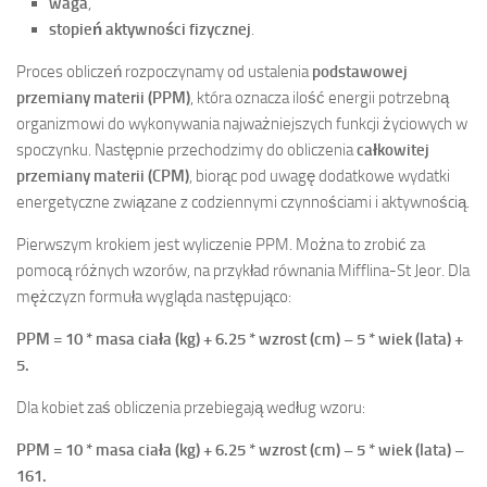
waga
,
stopień aktywności fizycznej
.
Proces obliczeń rozpoczynamy od ustalenia
podstawowej
przemiany materii (PPM)
, która oznacza ilość energii potrzebną
organizmowi do wykonywania najważniejszych funkcji życiowych w
spoczynku. Następnie przechodzimy do obliczenia
całkowitej
przemiany materii (CPM)
, biorąc pod uwagę dodatkowe wydatki
energetyczne związane z codziennymi czynnościami i aktywnością.
Pierwszym krokiem jest wyliczenie PPM. Można to zrobić za
pomocą różnych wzorów, na przykład równania Mifflina-St Jeor. Dla
mężczyzn formuła wygląda następująco:
PPM = 10 * masa ciała (kg) + 6.25 * wzrost (cm) – 5 * wiek (lata) +
5.
Dla kobiet zaś obliczenia przebiegają według wzoru:
PPM = 10 * masa ciała (kg) + 6.25 * wzrost (cm) – 5 * wiek (lata) –
161.