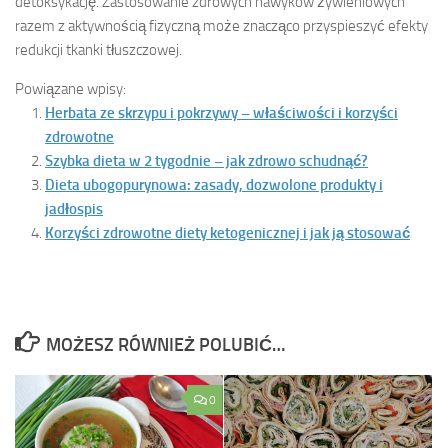
detoksykację. Zastosowanie zdrowych nawyków żywieniowych
razem z aktywnością fizyczną może znacząco przyspieszyć efekty
redukcji tkanki tłuszczowej.
Powiązane wpisy:
Herbata ze skrzypu i pokrzywy – właściwości i korzyści
zdrowotne
Szybka dieta w 2 tygodnie – jak zdrowo schudnąć?
Dieta ubogopurynowa: zasady, dozwolone produkty i
jadłospis
Korzyści zdrowotne diety ketogenicznej i jak ją stosować
MOŻESZ RÓWNIEŻ POLUBIĆ…
0