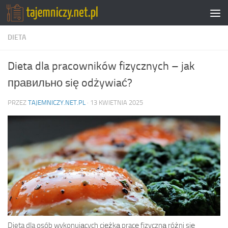
Przejdź do treści
DIETA
Dieta dla pracowników fizycznych – jak
правильно się odżywiać?
PRZEZ
TAJEMNICZY.NET.PL
·
13 KWIETNIA 2025
Dieta dla osób wykonujących ciężką pracę fizyczną różni się