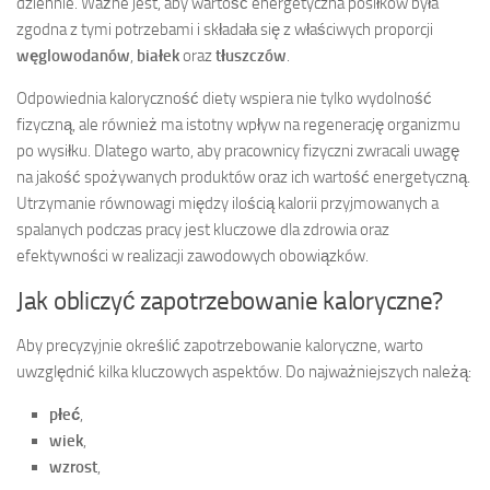
dziennie. Ważne jest, aby wartość energetyczna posiłków była
zgodna z tymi potrzebami i składała się z właściwych proporcji
węglowodanów
,
białek
oraz
tłuszczów
.
Odpowiednia kaloryczność diety wspiera nie tylko wydolność
fizyczną, ale również ma istotny wpływ na regenerację organizmu
po wysiłku. Dlatego warto, aby pracownicy fizyczni zwracali uwagę
na jakość spożywanych produktów oraz ich wartość energetyczną.
Utrzymanie równowagi między ilością kalorii przyjmowanych a
spalanych podczas pracy jest kluczowe dla zdrowia oraz
efektywności w realizacji zawodowych obowiązków.
Jak obliczyć zapotrzebowanie kaloryczne?
Aby precyzyjnie określić zapotrzebowanie kaloryczne, warto
uwzględnić kilka kluczowych aspektów. Do najważniejszych należą:
płeć
,
wiek
,
wzrost
,