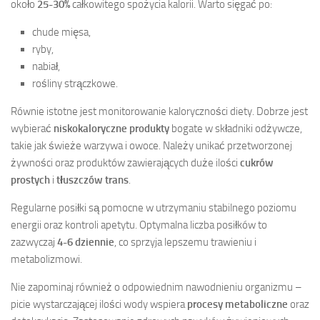
około
25-30%
całkowitego spożycia kalorii. Warto sięgać po:
chude mięsa,
ryby,
nabiał,
rośliny strączkowe.
Równie istotne jest monitorowanie kaloryczności diety. Dobrze jest
wybierać
niskokaloryczne produkty
bogate w składniki odżywcze,
takie jak świeże warzywa i owoce. Należy unikać przetworzonej
żywności oraz produktów zawierających duże ilości
cukrów
prostych
i
tłuszczów trans
.
Regularne posiłki są pomocne w utrzymaniu stabilnego poziomu
energii oraz kontroli apetytu. Optymalna liczba posiłków to
zazwyczaj
4-6 dziennie
, co sprzyja lepszemu trawieniu i
metabolizmowi.
Nie zapominaj również o odpowiednim nawodnieniu organizmu –
picie wystarczającej ilości wody wspiera
procesy metaboliczne
oraz