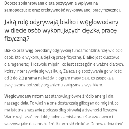
Dobrze zbilansowana dieta pozytywnie wpływa na
samopoczucie oraz efektywność wykonywanej pracy fizycznej.
Jaką rolę odgrywają białko i węglowodany
w diecie osób wykonujących ciężką pracę
fizyczną?
Białko
oraz
węglowodany
odgrywają fundamentalną rolę w diecie
osób, które wykonują ciężką pracę fizyczną.
Białko
jest kluczowe
dla regeneracji i rozwoju mięśni, co jest szczególnie ważne dla tych,
którzy intensywnie się wysiłkują. Zaleca się spożywanie go w ilości
od
2 do 2,2 grama
na każdy kilogram masy ciała, co zaspokaja
zwiększone potrzeby organizmu związane z wysiłkiem.
Węglowodany
natomiast stanowią główne źródło energii dla
naszego ciała. To właśnie one dostarczają glikogen do mięśni, co
ma istotne znaczenie podczas długotrwałej aktywności fizycznej.
Warto wybierać produkty pełnoziarniste oraz świeże owoce i
warzywa jako doskonałe źródła tych składników. Odpowiednia ilość