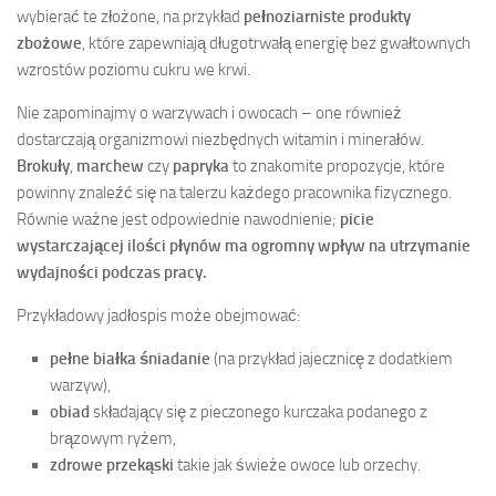
wybierać te złożone, na przykład
pełnoziarniste produkty
zbożowe
, które zapewniają długotrwałą energię bez gwałtownych
wzrostów poziomu cukru we krwi.
Nie zapominajmy o warzywach i owocach – one również
dostarczają organizmowi niezbędnych witamin i minerałów.
Brokuły
,
marchew
czy
papryka
to znakomite propozycje, które
powinny znaleźć się na talerzu każdego pracownika fizycznego.
Równie ważne jest odpowiednie nawodnienie;
picie
wystarczającej ilości płynów ma ogromny wpływ na utrzymanie
wydajności podczas pracy.
Przykładowy jadłospis może obejmować:
pełne białka śniadanie
(na przykład jajecznicę z dodatkiem
warzyw),
obiad
składający się z pieczonego kurczaka podanego z
brązowym ryżem,
zdrowe przekąski
takie jak świeże owoce lub orzechy.