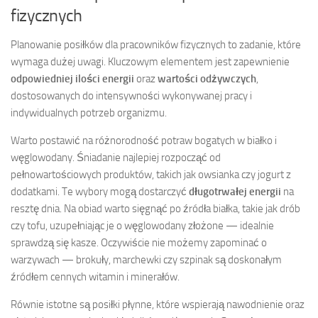
fizycznych
Planowanie posiłków dla pracowników fizycznych to zadanie, które
wymaga dużej uwagi. Kluczowym elementem jest zapewnienie
odpowiedniej ilości energii
oraz
wartości odżywczych
,
dostosowanych do intensywności wykonywanej pracy i
indywidualnych potrzeb organizmu.
Warto postawić na różnorodność potraw bogatych w białko i
węglowodany. Śniadanie najlepiej rozpocząć od
pełnowartościowych produktów, takich jak owsianka czy jogurt z
dodatkami. Te wybory mogą dostarczyć
długotrwałej energii
na
resztę dnia. Na obiad warto sięgnąć po źródła białka, takie jak drób
czy tofu, uzupełniając je o węglowodany złożone — idealnie
sprawdzą się kasze. Oczywiście nie możemy zapominać o
warzywach — brokuły, marchewki czy szpinak są doskonałym
źródłem cennych witamin i minerałów.
Równie istotne są posiłki płynne, które wspierają nawodnienie oraz