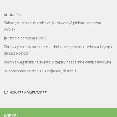
KULINARIA
Sekrety mistrza cukiernictwa: jak stworzyć piękne i smaczne
wypieki
Jak zrobić domową zupę ?
Zdrowe przepisy na dania z kuchni skandynawskiej: zdrowe i sycące
dania z Północy
Kuchnia wegańska na święta: przepisy na roślinne dania tradycyjne
10 sposobów na zrobienie najlepszych tortilli
NAJNOWSZE KOMENTARZE
WIĘCEJ