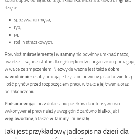
sobie odpowiednią ilość tego składnika. Można to łatwo osiągnąć
dzięki:
spożywaniu mięsa,
ryb,
jaj,
roślin strączkowych.
Również
mikroelementy
i
witaminy
nie powinny umknąć naszej
uwadze – są one istotne dla ogólnej kondycji organizmu i pomagają
w walce ze zmęczeniem. Niezwykle ważne jest także
dobre
nawodnienie
; osoby pracujące fizycznie powinny pić odpowiednią
ilość płynów przed rozpoczęciem pracy, w trakcie jej trwania oraz
po zakończeniu.
Podsumowując
, przy dobieraniu posiłków do intensywności
wykonywanej pracy należy uwzględnić zarówno
białko
, jak i
węglowodany
, a także
witaminy
i
minerały
.
Jaki jest przykładowy jadłospis na dzień dla