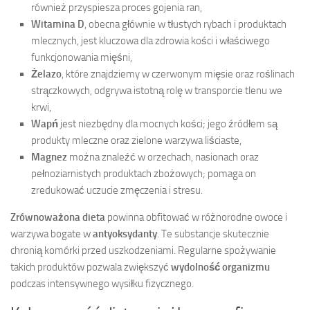
również przyspiesza proces gojenia ran,
Witamina D
, obecna głównie w tłustych rybach i produktach
mlecznych, jest kluczowa dla zdrowia kości i właściwego
funkcjonowania mięśni,
Żelazo
, które znajdziemy w czerwonym mięsie oraz roślinach
strączkowych, odgrywa istotną rolę w transporcie tlenu we
krwi,
Wapń
jest niezbędny dla mocnych kości; jego źródłem są
produkty mleczne oraz zielone warzywa liściaste,
Magnez
można znaleźć w orzechach, nasionach oraz
pełnoziarnistych produktach zbożowych; pomaga on
zredukować uczucie zmęczenia i stresu.
Zrównoważona dieta
powinna obfitować w różnorodne owoce i
warzywa bogate w
antyoksydanty
. Te substancje skutecznie
chronią komórki przed uszkodzeniami. Regularne spożywanie
takich produktów pozwala zwiększyć
wydolność organizmu
podczas intensywnego wysiłku fizycznego.