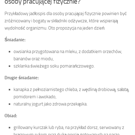
osoby pracującej fizycznie?
Przykładowy jadłospis dla osoby pracującej fizycznie powinien być
zróżnicowany i bogaty w składniki odżywcze, które wspierają
wydolność organizmu. Oto propozycja na jeden dzień:
Śniadanie:
owsianka przygotowana na mleku, z dodatkiem orzechów,
bananów oraz miodu,
szklanka świeżego soku pomarańczowego.
Drugie śniadanie:
kanapka z pełnoziarnistego chleba, z wędliną drobiową, sałatą,
pomidorem i awokado,
naturalny jogurt jako zdrowa przekąska.
Obiad:
grillowany kurczak lub ryba, na przykład dorsz, serwowany z
brązowym ryżem oraz dużą porcją gotowanych na parze