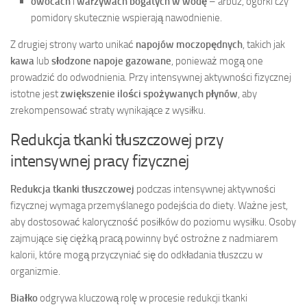
owocach
i
warzywach bogatych w wodę
– arbuz, ogórki czy
pomidory skutecznie wspierają nawodnienie.
Z drugiej strony warto unikać
napojów moczopędnych
, takich jak
kawa
lub
słodzone napoje gazowane
, ponieważ mogą one
prowadzić do odwodnienia. Przy intensywnej aktywności fizycznej
istotne jest
zwiększenie ilości spożywanych płynów
, aby
zrekompensować straty wynikające z wysiłku.
Redukcja tkanki tłuszczowej przy
intensywnej pracy fizycznej
Redukcja tkanki tłuszczowej
podczas intensywnej aktywności
fizycznej wymaga przemyślanego podejścia do diety. Ważne jest,
aby dostosować kaloryczność posiłków do poziomu wysiłku. Osoby
zajmujące się ciężką pracą powinny być ostrożne z nadmiarem
kalorii, które mogą przyczyniać się do odkładania tłuszczu w
organizmie.
Białko
odgrywa kluczową rolę w procesie redukcji tkanki