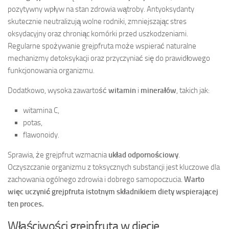
pozytywny wpływ na stan zdrowia wątroby. Antyoksydanty
skutecznie neutralizują wolne rodniki, zmniejszając stres
oksydacyjny oraz chroniąc komórki przed uszkodzeniami.
Regularne spożywanie grejpfruta może wspierać naturalne
mechanizmy detoksykacji oraz przyczyniać się do prawidłowego
funkcjonowania organizmu.
Dodatkowo, wysoka zawartość
witamin
i
minerałów
, takich jak:
witamina C,
potas,
flawonoidy.
Sprawia, że grejpfrut wzmacnia
układ odpornościowy
.
Oczyszczanie organizmu z toksycznych substancji jest kluczowe dla
zachowania ogólnego zdrowia i dobrego samopoczucia.
Warto
więc uczynić grejpfruta istotnym składnikiem diety wspierającej
ten proces.
Właściwości grejpfruta w diecie