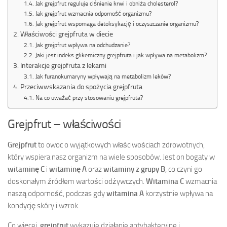
Jak grejpfrut reguluje ciśnienie krwi i obniża cholesterol?
Jak grejpfrut wzmacnia odporność organizmu?
Jak grejpfrut wspomaga detoksykację i oczyszczanie organizmu?
Właściwości grejpfruta w diecie
Jak grejpfrut wpływa na odchudzanie?
Jaki jest indeks glikemiczny grejpfruta i jak wpływa na metabolizm?
Interakcje grejpfruta z lekami
Jak furanokumaryny wpływają na metabolizm leków?
Przeciwwskazania do spożycia grejpfruta
Na co uważać przy stosowaniu grejpfruta?
Grejpfrut – właściwości
Grejpfrut
to owoc o wyjątkowych właściwościach zdrowotnych,
który wspiera nasz organizm na wiele sposobów. Jest on bogaty w
witaminę C
i
witaminę A
oraz
witaminy z grupy B
, co czyni go
doskonałym źródłem wartości odżywczych.
Witamina C
wzmacnia
naszą odporność, podczas gdy
witamina A
korzystnie wpływa na
kondycję skóry i wzrok.
Co więcej,
grejpfrut
wykazuje działanie antybakteryjne i