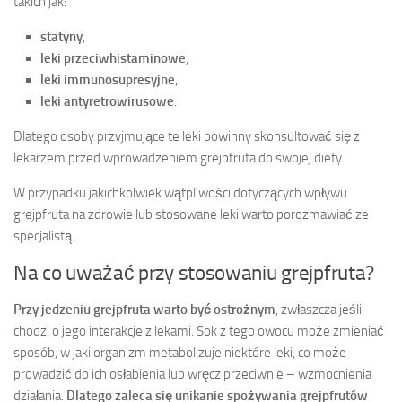
takich jak:
statyny
,
leki przeciwhistaminowe
,
leki immunosupresyjne
,
leki antyretrowirusowe
.
Dlatego osoby przyjmujące te leki powinny skonsultować się z
lekarzem przed wprowadzeniem grejpfruta do swojej diety.
W przypadku jakichkolwiek wątpliwości dotyczących wpływu
grejpfruta na zdrowie lub stosowane leki warto porozmawiać ze
specjalistą.
Na co uważać przy stosowaniu grejpfruta?
Przy jedzeniu grejpfruta warto być ostrożnym
, zwłaszcza jeśli
chodzi o jego interakcje z lekami. Sok z tego owocu może zmieniać
sposób, w jaki organizm metabolizuje niektóre leki, co może
prowadzić do ich osłabienia lub wręcz przeciwnie – wzmocnienia
działania.
Dlatego zaleca się unikanie spożywania grejpfrutów