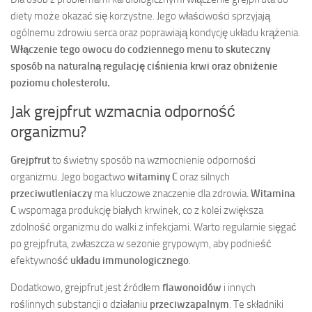
diety może okazać się korzystne. Jego właściwości sprzyjają
ogólnemu zdrowiu serca oraz poprawiają kondycję układu krążenia.
Włączenie tego owocu do codziennego menu to skuteczny
sposób na naturalną regulację ciśnienia krwi oraz obniżenie
poziomu cholesterolu.
Jak grejpfrut wzmacnia odporność
organizmu?
Grejpfrut
to świetny sposób na wzmocnienie odporności
organizmu. Jego bogactwo
witaminy C
oraz silnych
przeciwutleniaczy
ma kluczowe znaczenie dla zdrowia.
Witamina
C
wspomaga produkcję białych krwinek, co z kolei zwiększa
zdolność organizmu do walki z infekcjami. Warto regularnie sięgać
po grejpfruta, zwłaszcza w sezonie grypowym, aby podnieść
efektywność
układu immunologicznego
.
Dodatkowo, grejpfrut jest źródłem
flawonoidów
i innych
roślinnych substancji o działaniu
przeciwzapalnym
. Te składniki