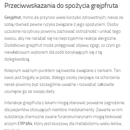
Przeciwwskazania do spożycia grejpfruta
Grejpfrut
, mimo że przynosi wiele korzyści zdrowotnych, niesie ze
sobą również pewne ryzyka związane z jego spożyciem. Osoby
uczulone na cytrusy powinny zachować ostrożność i unikać tego
owocu, aby nie narażać się na nieprzyjemne reakcje alergiczne.
Dodatkowo grejpfrut może potęgować objawy zgagi, co czyni go
niewłaściwym wyborem dla osób borykających się z tą
dolegliwością.
Kolejnym ważnym punktem są kwestie związane z nerkami. Ten
owoc jest bogaty w potas, dlatego osoby cierpiące na schorzenia
nerek powinny być szczególnie uważne i rozważyć całkowite
usunięcie go ze swojej diety.
Interakcje grejpfruta z lekami mogą stanowić poważne zagrożenie
dla pacjentów stosujących niektóre medykamenty. Zawarte w nim
substancje chemiczne zwane furanokumarynami mogą blokować
enzym
CYP3A4
, który jest kluczowy dla metabolizmu wielu leków,