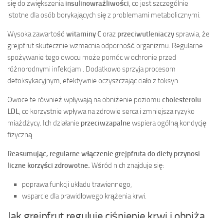
się do zwiększenia
insulinowrażliwości
, co jest szczególnie
istotne dla osób borykających się z problemami metabolicznymi.
Wysoka zawartość
witaminy C
oraz
przeciwutleniaczy
sprawia, że
grejpfrut skutecznie wzmacnia odporność organizmu. Regularne
spożywanie tego owocu może pomóc w ochronie przed
różnorodnymi infekcjami. Dodatkowo sprzyja procesom
detoksykacyjnym, efektywnie oczyszczając ciało z toksyn.
Owoce te również wpływają na obniżenie poziomu
cholesterolu
LDL
, co korzystnie wpływa na zdrowie serca i zmniejsza ryzyko
miażdżycy. Ich działanie
przeciwzapalne
wspiera ogólną kondycję
fizyczną.
Reasumując, regularne włączenie grejpfruta do diety przynosi
liczne korzyści zdrowotne.
Wśród nich znajduje się:
poprawa funkcji układu trawiennego,
wsparcie dla prawidłowego krążenia krwi.
Jak grejpfrut reguluje ciśnienie krwi i obniża