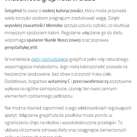
Grejpfrut
to owoc o
niskiej kaloryczności
, który może przynieść
wiele korzyści osobom pragnącym zredukować wagę. Dzięki
wysokiej zawartości błonnika
sprzyja uczuciu sytości, co skutkuje
mniejszym spożyciem kalorii. Regularne włączanie go do diety
wspomaga
spalanie tkanki tłuszczowej
oraz poprawia
perystaltykę jelit
.
W kontekście
diety odchudzającej
grejpfrut pełni rolę naturalnego
wspomagacza metabolizmu. Jego niska kaloryczność pozwala na
bezpieczne spożywanie, bez obaw o przyrost masy ciała.
Dodatkowo, bogactwo
witaminy C
i
przeciwutleniaczy
pozytywnie
wpływa na ogólne samopoczucie, czyniąc ten owoc cennym
elementem codziennego jadłospisu.
Nie można również zapomnieć o jego właściwościach regulujących
apetyt. Włączenie grejpfruta do posiłków może pomóc w
ograniczeniu chęci na słodkie i wysokokaloryczne przekąski. To
ułatwia utrzymanie zdrowej diety oraz osiągnięcie zamierzonych