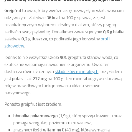
Grejpfrut
to owoc, który wyróżnia się niezwykłymi właściwościami
odżywczymi. Zaledwie
36 kcal
na 100 g sprawia, że jest
niskokalorycznym wyborem, idealnym dla tych, którzy pragną
zadbać o swoją sylwetkę. Dodatkowo zawiera jedynie
0,6 g białka
i
zaledwie
0,2 g tłuszczu
, co podkreśla jego korzystny
profil
zdrowotny
.
Jednak to nie wszystko! Około
90%
grejpfruta stanowi woda, co
skutecznie wspomaga nawodnienie organizmu. Owoc ten
dostarcza również cennych
składników mineralnych
; przykładem
jest
potas
– aż
277 mg
na 100 g. Ten minerał odgrywa kluczową
rolę w prawidłowym funkcjonowaniu układu sercowo-
naczyniowego.
Ponadto grejpfrut jest źródłem:
błonnika pokarmowego
(1,9 g), który sprzyja trawieniu oraz
pomaga w regulacji poziomu cukru we krwi,
znacznych ilości
witaminy C
(40 mg), która wzmacnia