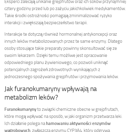
Eksperci zalecają unikanie grejpfrutów oraz ich soków przynajmniej
cztery godziny przed lub po zażyciu jakichkolwiek medykamentów.
Takie środki ostrożności pomagają zminimalizować ryzyko
interakcji i zwiększają bezpieczeństwo terapii.
Interakcje te dotyczą również hormonalnej antykoncepcji oraz
innych leków metabolizowanych przez te same enzymy. Dlatego
osoby stosujące takie preparaty powinny skonsultować się ze
swoim lekarzem. Dzięki temu możliwe jest opracowanie
odpowiedniego planu żywieniowego, co pozwoli uniknąć
potencjalnych zagrożeń zdrowotnych wynikających z
jednoczesnego spożywania grejpfrutów i przyjmowania leków.
Jak furanokumaryny wpływają na
metabolizm leków?
Furanokumaryny
to związki chemiczne obecne w grejpfrutach,
które mogą wpływać na sposób, w jaki organizm przetwarza leki.
Ich działanie polega na
hamowaniu aktywności enzymów
wątrobowych
, zwłaszcza enzymu CYP3A4, który odgrywa