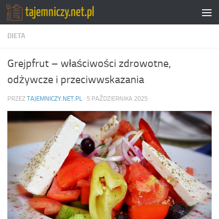
Przejdź do treści
DIETA
Grejpfrut – właściwości zdrowotne,
odżywcze i przeciwwskazania
PRZEZ
TAJEMNICZY.NET.PL
·
5 PAŹDZIERNIKA 2025