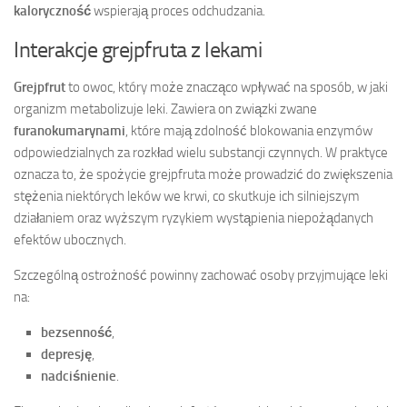
kaloryczność
wspierają proces odchudzania.
Interakcje grejpfruta z lekami
Grejpfrut
to owoc, który może znacząco wpływać na sposób, w jaki
organizm metabolizuje leki. Zawiera on związki zwane
furanokumarynami
, które mają zdolność blokowania enzymów
odpowiedzialnych za rozkład wielu substancji czynnych. W praktyce
oznacza to, że spożycie grejpfruta może prowadzić do zwiększenia
stężenia niektórych leków we krwi, co skutkuje ich silniejszym
działaniem oraz wyższym ryzykiem wystąpienia niepożądanych
efektów ubocznych.
Szczególną ostrożność powinny zachować osoby przyjmujące leki
na:
bezsenność
,
depresję
,
nadciśnienie
.