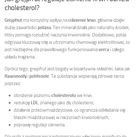
cholesterol?
Grejpfrut
ma korzystny wpływ na
ciśnienie krwi
, głównie dzięki
dużej zawartości
potasu
. Ten minerał działa jako naturalny środek,
który pomaga rozluźnić naczynia krwionośne. Dodatkowo, potas
odgrywa kluczową rolę w utrzymaniu równowagi elektrolitowej, co
jest niezbędne dla prawidłowego funkcjonowania
serca
i całego
układu krążenia.
Oprócz tego, grejpfrut jest bogaty w bioaktywne składniki, takie jak
flawonoidy
i
polifenole
. Te substancje wspierają zdrowie serca
poprzez:
obniżenie poziomu
cholesterolu
we krwi,
redukcję
LDL
, znanego jako zły cholesterol,
działanie przeciwmiażdżycowe, co ogranicza odkładanie się
blaszki miażdżycowej w naczyniach krwionośnych,
poprawę regulacji ciśnienia.
Dla osób z problemami kardiologicznymi włączenie grejpfruta do