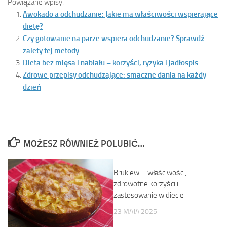
Powiązane wpisy:
Awokado a odchudzanie: Jakie ma właściwości wspierające
dietę?
Czy gotowanie na parze wspiera odchudzanie? Sprawdź
zalety tej metody
Dieta bez mięsa i nabiału – korzyści, ryzyka i jadłospis
Zdrowe przepisy odchudzające: smaczne dania na każdy
dzień
MOŻESZ RÓWNIEŻ POLUBIĆ…
Brukiew – właściwości,
zdrowotne korzyści i
zastosowanie w diecie
23 MAJA 2025