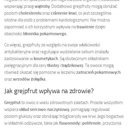
wspierając pracę
wątroby
. Dodatkowo grejpfruty mogą obniżać
poziom
cholesterolu
oraz
ciśnienie krwi
, co jest szczególnie
istotne dla osób z problemami kardiologicznymi. Nie można
zapomnieć o ich korzystnym wpływie na
trawienie
dzięki
obecności
błonnika pokarmowego
.
Co więcej, grejpfruty ze względu na swoje właściwości
antybakteryjne oraz regulujące wydzielanie sebum znalazły
zastosowanie w
kosmetykach
. Są skutecznym składnikiem
pielęgnacyjnym dla cery
tłustej
i
trądzikowej
. Te owoce mogą
również okazać się pomocne w leczeniu
zatrucień pokarmowych
oraz
wrzodów żołądka
.
Jak grejpfrut wpływa na zdrowie?
Grejpfrut
to owoc o wielu zdrowotnych zaletach. Przede wszystkim
wspiera
układ sercowo-naczyniowy
, pomagając regulować
poziom glukozy oraz obniżając trójglicerydy we krwi. Jego bogactwo
w składniki odżywcze, takie jak
flawonoidy
i
polifenole
, przyczynia