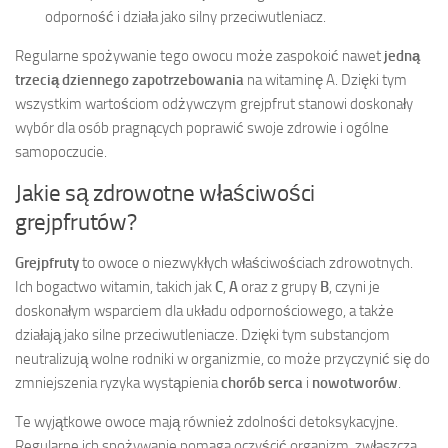
odporność i działa jako silny przeciwutleniacz.
Regularne spożywanie tego owocu może zaspokoić nawet
jedną
trzecią dziennego zapotrzebowania
na witaminę A. Dzięki tym
wszystkim wartościom odżywczym grejpfrut stanowi doskonały
wybór dla osób pragnących poprawić swoje zdrowie i ogólne
samopoczucie.
Jakie są zdrowotne właściwości
grejpfrutów?
Grejpfruty
to owoce o niezwykłych właściwościach zdrowotnych.
Ich bogactwo witamin, takich jak
C
,
A
oraz z grupy
B
, czyni je
doskonałym wsparciem dla układu odpornościowego, a także
działają jako silne przeciwutleniacze. Dzięki tym substancjom
neutralizują wolne rodniki w organizmie, co może przyczynić się do
zmniejszenia ryzyka wystąpienia
chorób serca
i
nowotworów
.
Te wyjątkowe owoce mają również zdolności detoksykacyjne.
Regularne ich spożywanie pomaga oczyścić organizm, zwłaszcza