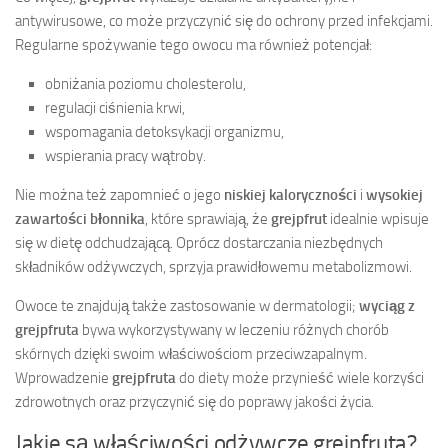
antywirusowe, co może przyczynić się do ochrony przed infekcjami.
Regularne spożywanie tego owocu ma również potencjał:
obniżania poziomu cholesterolu,
regulacji ciśnienia krwi,
wspomagania detoksykacji organizmu,
wspierania pracy wątroby.
Nie można też zapomnieć o jego
niskiej kaloryczności
i
wysokiej
zawartości błonnika
, które sprawiają, że
grejpfrut
idealnie wpisuje
się w dietę odchudzającą. Oprócz dostarczania niezbędnych
składników odżywczych, sprzyja prawidłowemu metabolizmowi.
Owoce te znajdują także zastosowanie w dermatologii;
wyciąg z
grejpfruta
bywa wykorzystywany w leczeniu różnych chorób
skórnych dzięki swoim właściwościom przeciwzapalnym.
Wprowadzenie
grejpfruta
do diety może przynieść wiele korzyści
zdrowotnych oraz przyczynić się do poprawy jakości życia.
Jakie są właściwości odżywcze grejpfruta?