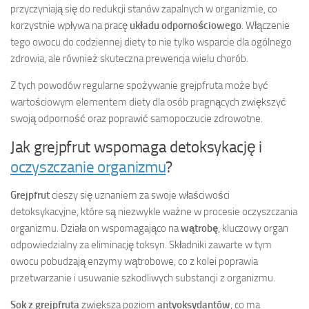
przyczyniają się do redukcji stanów zapalnych w organizmie, co
korzystnie wpływa na pracę
układu odpornościowego
. Włączenie
tego owocu do codziennej diety to nie tylko wsparcie dla ogólnego
zdrowia, ale również skuteczna prewencja wielu chorób.
Z tych powodów regularne spożywanie grejpfruta może być
wartościowym elementem diety dla osób pragnących zwiększyć
swoją odporność oraz poprawić samopoczucie zdrowotne.
Jak grejpfrut wspomaga detoksykację i
oczyszczanie organizmu
?
Grejpfrut
cieszy się uznaniem za swoje właściwości
detoksykacyjne, które są niezwykle ważne w procesie oczyszczania
organizmu. Działa on wspomagająco na
wątrobę
, kluczowy organ
odpowiedzialny za eliminację toksyn. Składniki zawarte w tym
owocu pobudzają enzymy wątrobowe, co z kolei poprawia
przetwarzanie i usuwanie szkodliwych substancji z organizmu.
Sok z grejpfruta
zwiększa poziom
antyoksydantów
, co ma