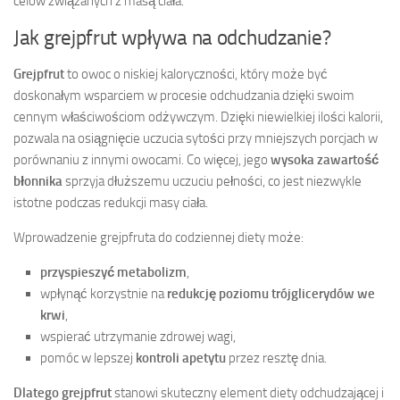
celów związanych z masą ciała.
Jak grejpfrut wpływa na odchudzanie?
Grejpfrut
to owoc o niskiej kaloryczności, który może być
doskonałym wsparciem w procesie odchudzania dzięki swoim
cennym właściwościom odżywczym. Dzięki niewielkiej ilości kalorii,
pozwala na osiągnięcie uczucia sytości przy mniejszych porcjach w
porównaniu z innymi owocami. Co więcej, jego
wysoka zawartość
błonnika
sprzyja dłuższemu uczuciu pełności, co jest niezwykle
istotne podczas redukcji masy ciała.
Wprowadzenie grejpfruta do codziennej diety może:
przyspieszyć metabolizm
,
wpłynąć korzystnie na
redukcję poziomu trójglicerydów we
krwi
,
wspierać utrzymanie zdrowej wagi,
pomóc w lepszej
kontroli apetytu
przez resztę dnia.
Dlatego grejpfrut
stanowi skuteczny element diety odchudzającej i