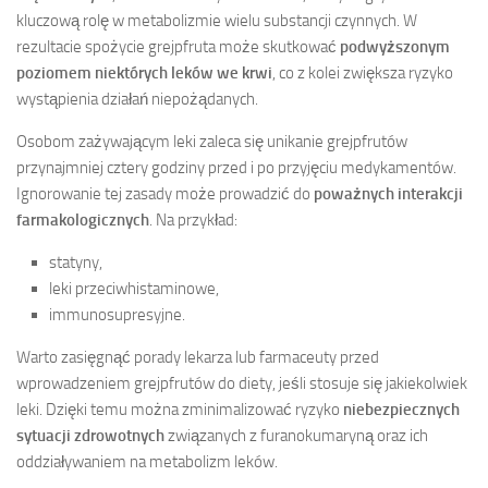
kluczową rolę w metabolizmie wielu substancji czynnych. W
rezultacie spożycie grejpfruta może skutkować
podwyższonym
poziomem niektórych leków we krwi
, co z kolei zwiększa ryzyko
wystąpienia działań niepożądanych.
Osobom zażywającym leki zaleca się unikanie grejpfrutów
przynajmniej cztery godziny przed i po przyjęciu medykamentów.
Ignorowanie tej zasady może prowadzić do
poważnych interakcji
farmakologicznych
. Na przykład:
statyny,
leki przeciwhistaminowe,
immunosupresyjne.
Warto zasięgnąć porady lekarza lub farmaceuty przed
wprowadzeniem grejpfrutów do diety, jeśli stosuje się jakiekolwiek
leki. Dzięki temu można zminimalizować ryzyko
niebezpiecznych
sytuacji zdrowotnych
związanych z furanokumaryną oraz ich
oddziaływaniem na metabolizm leków.