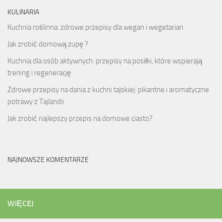
KULINARIA
Kuchnia roślinna: zdrowe przepisy dla wegan i wegetarian
Jak zrobić domową zupę ?
Kuchnia dla osób aktywnych: przepisy na posiłki, które wspierają
trening i regenerację
Zdrowe przepisy na dania z kuchni tajskiej: pikantne i aromatyczne
potrawy z Tajlandii
Jak zrobić najlepszy przepis na domowe ciasto?
NAJNOWSZE KOMENTARZE
WIĘCEJ