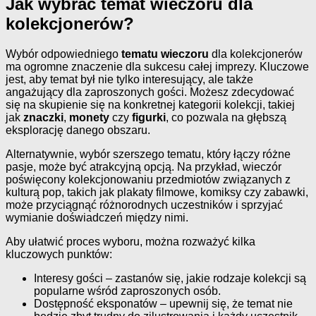
Jak wybrać temat wieczoru dla
kolekcjonerów?
Wybór odpowiedniego
tematu wieczoru
dla kolekcjonerów
ma ogromne znaczenie dla sukcesu całej imprezy. Kluczowe
jest, aby temat był nie tylko interesujący, ale także
angażujący dla zaproszonych gości. Możesz zdecydować
się na skupienie się na konkretnej kategorii kolekcji, takiej
jak
znaczki
,
monety
czy
figurki
, co pozwala na głębszą
eksplorację danego obszaru.
Alternatywnie, wybór szerszego tematu, który łączy różne
pasje, może być atrakcyjną opcją. Na przykład, wieczór
poświęcony kolekcjonowaniu przedmiotów związanych z
kulturą pop, takich jak plakaty filmowe, komiksy czy zabawki,
może przyciągnąć różnorodnych uczestników i sprzyjać
wymianie doświadczeń między nimi.
Aby ułatwić proces wyboru, można rozważyć kilka
kluczowych punktów:
Interesy gości – zastanów się, jakie rodzaje kolekcji są
popularne wśród zaproszonych osób.
Dostępność eksponatów – upewnij się, że temat nie