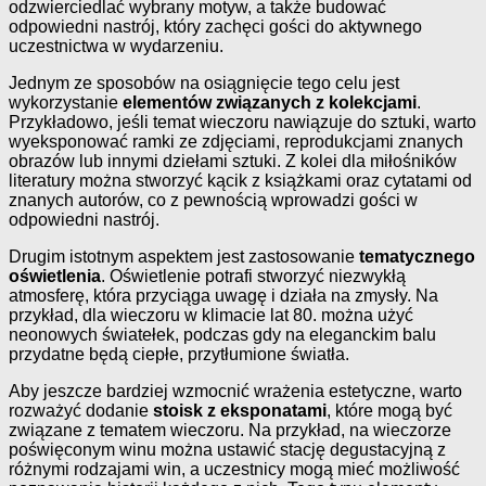
odzwierciedlać wybrany motyw, a także budować
odpowiedni nastrój, który zachęci gości do aktywnego
uczestnictwa w wydarzeniu.
Jednym ze sposobów na osiągnięcie tego celu jest
wykorzystanie
elementów związanych z kolekcjami
.
Przykładowo, jeśli temat wieczoru nawiązuje do sztuki, warto
wyeksponować ramki ze zdjęciami, reprodukcjami znanych
obrazów lub innymi dziełami sztuki. Z kolei dla miłośników
literatury można stworzyć kącik z książkami oraz cytatami od
znanych autorów, co z pewnością wprowadzi gości w
odpowiedni nastrój.
Drugim istotnym aspektem jest zastosowanie
tematycznego
oświetlenia
. Oświetlenie potrafi stworzyć niezwykłą
atmosferę, która przyciąga uwagę i działa na zmysły. Na
przykład, dla wieczoru w klimacie lat 80. można użyć
neonowych światełek, podczas gdy na eleganckim balu
przydatne będą ciepłe, przytłumione światła.
Aby jeszcze bardziej wzmocnić wrażenia estetyczne, warto
rozważyć dodanie
stoisk z eksponatami
, które mogą być
związane z tematem wieczoru. Na przykład, na wieczorze
poświęconym winu można ustawić stację degustacyjną z
różnymi rodzajami win, a uczestnicy mogą mieć możliwość