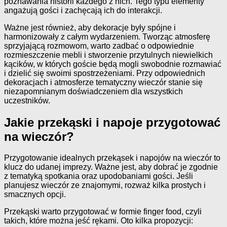
poznawania historii każdego z nich. Tego typu elementy
angażują gości i zachęcają ich do interakcji.
Ważne jest również, aby dekoracje były spójne i
harmonizowały z całym wydarzeniem. Tworząc atmosferę
sprzyjającą rozmowom, warto zadbać o odpowiednie
rozmieszczenie mebli i stworzenie przytulnych niewielkich
kącików, w których goście będą mogli swobodnie rozmawiać
i dzielić się swoimi spostrzeżeniami. Przy odpowiednich
dekoracjach i atmosferze tematyczny wieczór stanie się
niezapomnianym doświadczeniem dla wszystkich
uczestników.
Jakie przekąski i napoje przygotować
na wieczór?
Przygotowanie idealnych przekąsek i napojów na wieczór to
klucz do udanej imprezy. Ważne jest, aby dobrać je zgodnie
z tematyką spotkania oraz upodobaniami gości. Jeśli
planujesz wieczór ze znajomymi, rozważ kilka prostych i
smacznych opcji.
Przekąski warto przygotować w formie finger food, czyli
takich, które można jeść rękami. Oto kilka propozycji: