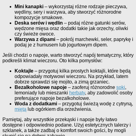
Mini kanapki
– wykorzystaj różne rodzaje pieczywa,
wędliny, sery i warzywa, aby stworzyć różnorodne
kompozycje smakowe.
Deska serów i wędlin
– podaj różne gatunki serów,
wędzone mięsa oraz dodatki takie jak orzechy, oliwki
czy świeże owoce.
Warzywa z dipami
– pokrój marchewki, seler, paprykę i
podaj je z humusem lub jogurtowym dipem.
Jeśli chodzi o napoje, warto stworzyć napój tematyczny, który
podkreśli klimat wieczoru. Oto kilka pomysłów:
Koktajle
– przygotuj kilka prostych koktajli, które będą
odpowiadały motywowi wieczoru. Na przykład, latem
dobrze sprawdzi się mojito, a zimą grzaniec.
Bezalkoholowe napoje
– zaoferuj różnorodne
soki
,
lemoniady lub mieszanki
herbaty
, aby zadowolić osoby
preferujące napoje bezalkoholowe.
Woda z dodatkami
– przygotuj świeżą wodę z cytryną,
miętą
lub ogórkiem dla orzeźwienia.
Pamiętaj, aby wszystkie przekąski i napoje były łatwo
dostępne i odpowiednio podane. Użyj estetycznych talerzy i
szklanek, a także zadbaj o komfort swoich gości, by mogli
skupić się na dobrej zabawie.