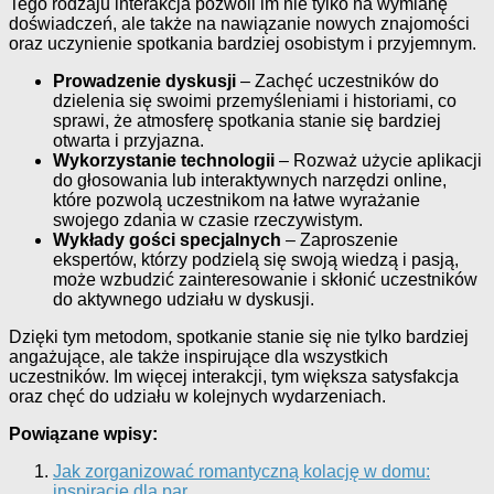
Tego rodzaju interakcja pozwoli im nie tylko na wymianę
doświadczeń, ale także na nawiązanie nowych znajomości
oraz uczynienie spotkania bardziej osobistym i przyjemnym.
Prowadzenie dyskusji
– Zachęć uczestników do
dzielenia się swoimi przemyśleniami i historiami, co
sprawi, że atmosferę spotkania stanie się bardziej
otwarta i przyjazna.
Wykorzystanie technologii
– Rozważ użycie aplikacji
do głosowania lub interaktywnych narzędzi online,
które pozwolą uczestnikom na łatwe wyrażanie
swojego zdania w czasie rzeczywistym.
Wykłady gości specjalnych
– Zaproszenie
ekspertów, którzy podzielą się swoją wiedzą i pasją,
może wzbudzić zainteresowanie i skłonić uczestników
do aktywnego udziału w dyskusji.
Dzięki tym metodom, spotkanie stanie się nie tylko bardziej
angażujące, ale także inspirujące dla wszystkich
uczestników. Im więcej interakcji, tym większa satysfakcja
oraz chęć do udziału w kolejnych wydarzeniach.
Powiązane wpisy:
Jak zorganizować romantyczną kolację w domu:
inspiracje dla par