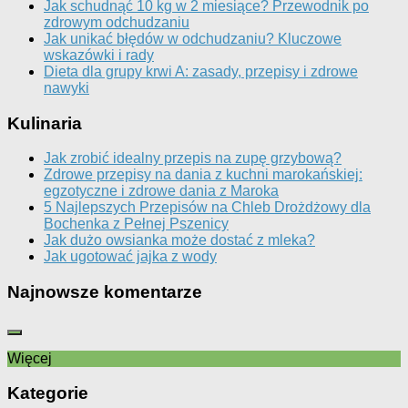
Jak schudnąć 10 kg w 2 miesiące? Przewodnik po
zdrowym odchudzaniu
Jak unikać błędów w odchudzaniu? Kluczowe
wskazówki i rady
Dieta dla grupy krwi A: zasady, przepisy i zdrowe
nawyki
Kulinaria
Jak zrobić idealny przepis na zupę grzybową?
Zdrowe przepisy na dania z kuchni marokańskiej:
egzotyczne i zdrowe dania z Maroka
5 Najlepszych Przepisów na Chleb Drożdżowy dla
Bochenka z Pełnej Pszenicy
Jak dużo owsianka może dostać z mleka?
Jak ugotować jajka z wody
Najnowsze komentarze
Więcej
Kategorie