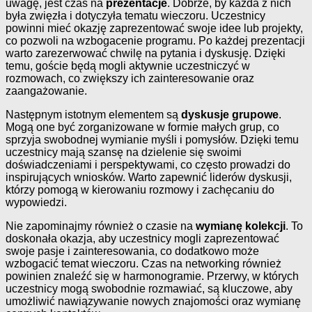
uwagę, jest czas na
prezentacje
. Dobrze, by każda z nich
była zwięzła i dotyczyła tematu wieczoru. Uczestnicy
powinni mieć okazję zaprezentować swoje idee lub projekty,
co pozwoli na wzbogacenie programu. Po każdej prezentacji
warto zarezerwować chwilę na pytania i dyskusję. Dzięki
temu, goście będą mogli aktywnie uczestniczyć w
rozmowach, co zwiększy ich zainteresowanie oraz
zaangażowanie.
Następnym istotnym elementem są
dyskusje grupowe
.
Mogą one być zorganizowane w formie małych grup, co
sprzyja swobodnej wymianie myśli i pomysłów. Dzięki temu
uczestnicy mają szansę na dzielenie się swoimi
doświadczeniami i perspektywami, co często prowadzi do
inspirujących wniosków. Warto zapewnić liderów dyskusji,
którzy pomogą w kierowaniu rozmowy i zachęcaniu do
wypowiedzi.
Nie zapominajmy również o czasie na
wymianę kolekcji
. To
doskonała okazja, aby uczestnicy mogli zaprezentować
swoje pasje i zainteresowania, co dodatkowo może
wzbogacić temat wieczoru. Czas na networking również
powinien znaleźć się w harmonogramie. Przerwy, w których
uczestnicy mogą swobodnie rozmawiać, są kluczowe, aby
umożliwić nawiązywanie nowych znajomości oraz wymianę