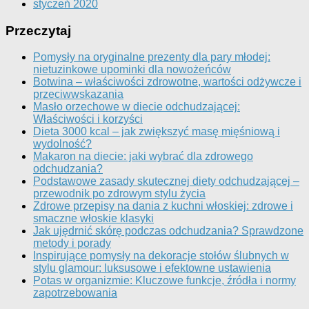
styczeń 2020
Przeczytaj
Pomysły na oryginalne prezenty dla pary młodej:
nietuzinkowe upominki dla nowożeńców
Botwina – właściwości zdrowotne, wartości odżywcze i
przeciwwskazania
Masło orzechowe w diecie odchudzającej:
Właściwości i korzyści
Dieta 3000 kcal – jak zwiększyć masę mięśniową i
wydolność?
Makaron na diecie: jaki wybrać dla zdrowego
odchudzania?
Podstawowe zasady skutecznej diety odchudzającej –
przewodnik po zdrowym stylu życia
Zdrowe przepisy na dania z kuchni włoskiej: zdrowe i
smaczne włoskie klasyki
Jak ujędrnić skórę podczas odchudzania? Sprawdzone
metody i porady
Inspirujące pomysły na dekoracje stołów ślubnych w
stylu glamour: luksusowe i efektowne ustawienia
Potas w organizmie: Kluczowe funkcje, źródła i normy
zapotrzebowania