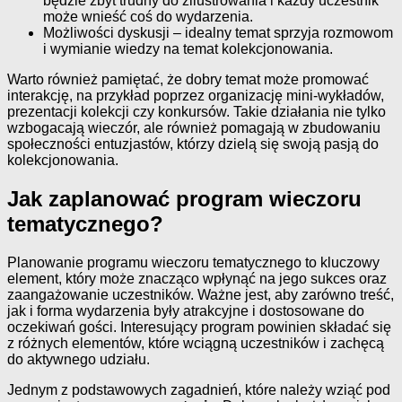
będzie zbyt trudny do zilustrowania i każdy uczestnik
może wnieść coś do wydarzenia.
Możliwości dyskusji – idealny temat sprzyja rozmowom
i wymianie wiedzy na temat kolekcjonowania.
Warto również pamiętać, że dobry temat może promować
interakcję, na przykład poprzez organizację mini-wykładów,
prezentacji kolekcji czy konkursów. Takie działania nie tylko
wzbogacają wieczór, ale również pomagają w zbudowaniu
społeczności entuzjastów, którzy dzielą się swoją pasją do
kolekcjonowania.
Jak zaplanować program wieczoru
tematycznego?
Planowanie programu wieczoru tematycznego to kluczowy
element, który może znacząco wpłynąć na jego sukces oraz
zaangażowanie uczestników. Ważne jest, aby zarówno treść,
jak i forma wydarzenia były atrakcyjne i dostosowane do
oczekiwań gości. Interesujący program powinien składać się
z różnych elementów, które wciągną uczestników i zachęcą
do aktywnego udziału.
Jednym z podstawowych zagadnień, które należy wziąć pod