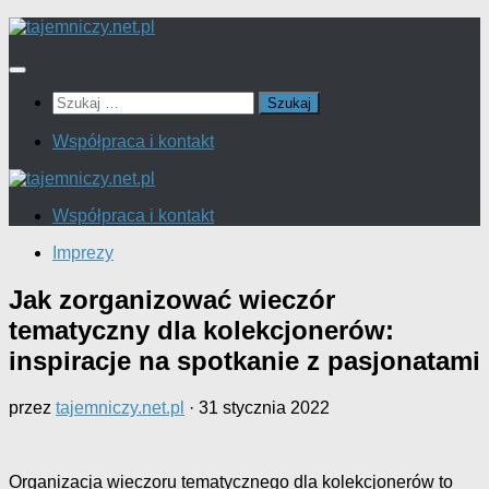
Przejdź
do
treści
Szukaj:
Współpraca i kontakt
Współpraca i kontakt
Imprezy
Jak zorganizować wieczór
tematyczny dla kolekcjonerów:
inspiracje na spotkanie z pasjonatami
przez
tajemniczy.net.pl
·
31 stycznia 2022
Organizacja wieczoru tematycznego dla kolekcjonerów to