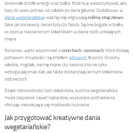
doskonałe źródło energii oraz białka. Można je wykorzystywać jako
bazy do wielu potraw, od sałatek po dania główne. Dodatkowo, w
diecie wegetariańskiej
ważną rolę odgrywają
rośliny strączkowe
,
takie jak soczewica, ciecierzyca czy fasola. Są one bogate w białko,
co czyni je nieocenionym składnikiem w diecie osób unikających
mięsa.
Na koniec, warto wspomnieć o
orzechach
i
nasionach
, które dodają
potrawom chrupkości i są źródłem
zdrowych
tłuszczy. Orzechy
włoskie, migdały, siemię lniane czy nasiona chia nie tylko
wzbogacają smak dań, ale także dostarczają cennych składników
odżywczych.
Dzięki różnorodności tych składników, kuchnia wegetariańska
może zaspokoić nawet najbardziej wyszukane podniebienia,
oferując niekończące się możliwości kulinarne.
Jak przygotować kreatywne dania
wegetariańskie?