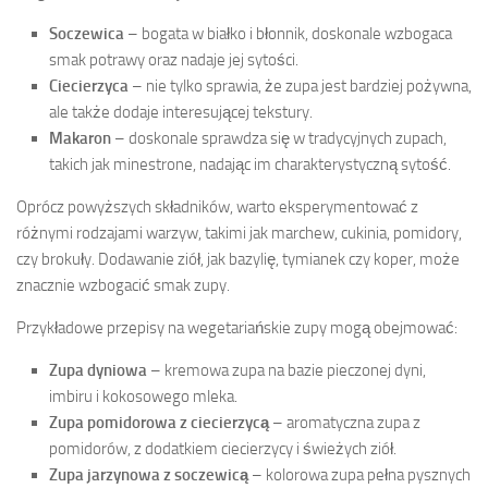
Soczewica
– bogata w białko i błonnik, doskonale wzbogaca
smak potrawy oraz nadaje jej sytości.
Ciecierzyca
– nie tylko sprawia, że zupa jest bardziej pożywna,
ale także dodaje interesującej tekstury.
Makaron
– doskonale sprawdza się w tradycyjnych zupach,
takich jak minestrone, nadając im charakterystyczną sytość.
Oprócz powyższych składników, warto eksperymentować z
różnymi rodzajami warzyw, takimi jak marchew, cukinia, pomidory,
czy brokuły. Dodawanie ziół, jak bazylię, tymianek czy koper, może
znacznie wzbogacić smak zupy.
Przykładowe przepisy na wegetariańskie zupy mogą obejmować:
Zupa dyniowa
– kremowa zupa na bazie pieczonej dyni,
imbiru i kokosowego mleka.
Zupa pomidorowa z ciecierzycą
– aromatyczna zupa z
pomidorów, z dodatkiem ciecierzycy i świeżych ziół.
Zupa jarzynowa z soczewicą
– kolorowa zupa pełna pysznych