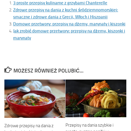
3 proste przepisy kulinarne z grzybami Chanterelle
Zdrowe przepisy na dania z kuchni śródziemnomorskiej:
smaczne i zdrowe dania z Grecji, Włoch i Hiszpanii
Domowe przetwory: przepisy na dżemy, marynaty i kiszonki
Jak zrobić domowe przetwory: przepisy na dżemy, kiszonki i
marynaty
MOŻESZ RÓWNIEŻ POLUBIĆ…
Przepisy na dania szybkie i
Zdrowe przepisy na dania z