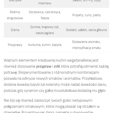
Warzywa
Sałatki, stir-fry, zupy
marchew
Rośliny
Soczewica, ciecierzyca,
Pulpety, curry, pasty
strączkowe
fasola
Quinoa, brązowy ryż,
Ziarna
Dodatki, sałatki, dania główne
kasza jaglana
Dodawanie aromatu,
Przyprawy
Kurkuma, kumin, bazylia
intensyfikacja smaku
Ważnym elementem kreatywnej kuchni wegetariańskiej jest
również stosowanie
przypraw
i
ziół
, które potrafią odmienić każdą
potrawę. Eksperymentowanie z różnorodnymi kombinacjami
pozwala na odkrycie nowych smaków i aromatów. Przykładowo,
dodanie świeżej bazylii lub kolendry może nadać świeżości daniu,
podczas gdy cynamon czy gałka muszkatołowa dodadzą mu głębi.
Nie bój się również zaskoczyć swoich gości nietypowymi
połączeniami smakowymi, które mogą okazać się strzałem w
dziesiątkę. Przygotowując dania, pamiętaj o równowadze