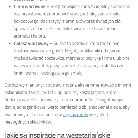
Curry warzywne
– Rozgrzewające curry to idealny sposób na
wykorzystanie różnorodnych warzyw. Połączenie mleka
kokosowego, ciecierzycy, ziemniaków oraz świeżych ziół
sprawia, że danie jest nie tylko sycące, ale także pełne
aromatu i koloru.
Gulasz warzywny
– Gulasz to potrawa, która może być
dostosowywana do gustu. Bogaty w składniki odżywcze,
może zawierać soczewicę, marchew, paprykę i inne ulubione
warzywa. Dodatek przypraw, takich jak papryka słodka czy
kmin rzymski, wzbogaca jego smak.
Oprócz wymienionych potraw, można eksperymentować z innymi
składnikami, takimi jak tofu, quinoa, czy kasza jaglana, które
dodadzą wartości odżywczych i różnorodności. Przygotowując
dania jednogarnkowe, warto pamiętać o zbilansowanej diecie, aby
być pewnym, że dostarczamy
organizmowi
wszystkich
niezbędnych składników.
Jakie są inspiracje na wegetariańskie