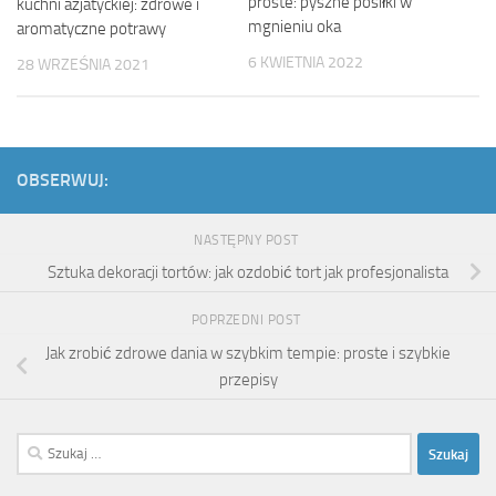
proste: pyszne posiłki w
kuchni azjatyckiej: zdrowe i
mgnieniu oka
aromatyczne potrawy
6 KWIETNIA 2022
28 WRZEŚNIA 2021
OBSERWUJ:
NASTĘPNY POST
Sztuka dekoracji tortów: jak ozdobić tort jak profesjonalista
POPRZEDNI POST
Jak zrobić zdrowe dania w szybkim tempie: proste i szybkie
przepisy
Szukaj: