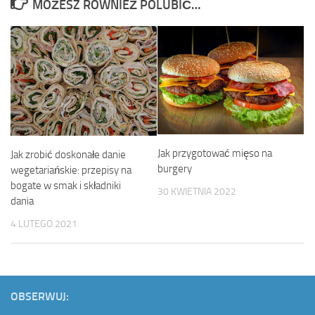
MOŻESZ RÓWNIEŻ POLUBIĆ…
Jak przygotować mięso na
Jak zrobić doskonałe danie
burgery
wegetariańskie: przepisy na
bogate w smak i składniki
30 KWIETNIA 2022
dania
4 LUTEGO 2021
OBSERWUJ: