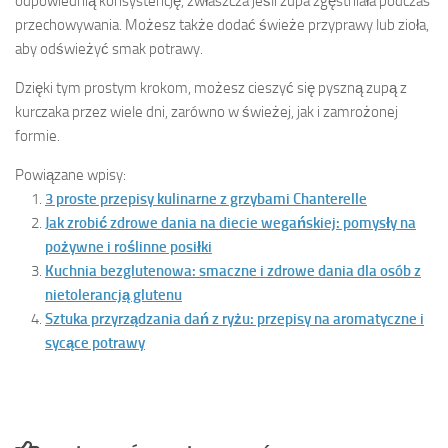
odpowiednią konsystencję, zwłaszcza jeśli zupa zgęstniała podczas
przechowywania. Możesz także dodać świeże przyprawy lub zioła,
aby odświeżyć smak potrawy.
Dzięki tym prostym krokom, możesz cieszyć się pyszną zupą z
kurczaka przez wiele dni, zarówno w świeżej, jak i zamrożonej
formie.
Powiązane wpisy:
3 proste przepisy kulinarne z grzybami Chanterelle
Jak zrobić zdrowe dania na diecie wegańskiej: pomysły na
pożywne i roślinne posiłki
Kuchnia bezglutenowa: smaczne i zdrowe dania dla osób z
nietolerancją glutenu
Sztuka przyrządzania dań z ryżu: przepisy na aromatyczne i
sycące potrawy