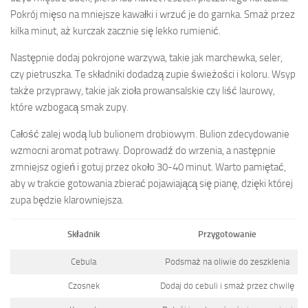
Pokrój mięso na mniejsze kawałki i wrzuć je do garnka. Smaż przez
kilka minut, aż kurczak zacznie się lekko rumienić.
Następnie dodaj pokrojone warzywa, takie jak marchewka, seler,
czy pietruszka. Te składniki dodadzą zupie świeżości i koloru. Wsyp
także przyprawy, takie jak zioła prowansalskie czy liść laurowy,
które wzbogacą smak zupy.
Całość zalej wodą lub bulionem drobiowym. Bulion zdecydowanie
wzmocni aromat potrawy. Doprowadź do wrzenia, a następnie
zmniejsz ogień i gotuj przez około 30-40 minut. Warto pamiętać,
aby w trakcie gotowania zbierać pojawiającą się pianę, dzięki której
zupa będzie klarowniejsza.
Składnik
Przygotowanie
Cebula
Podsmaż na oliwie do zeszklenia
Czosnek
Dodaj do cebuli i smaż przez chwilę