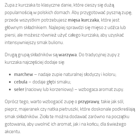
Zupa z kurczaka to klasyczne danie, które cieszy się dużą
popularnością w polskich domach. Aby przygotować pyszną zupę,
przede wszystkim potrzebujesz
mięsa kurczaka
, które jest
głównym składnikiem. Najlepiej sprawdzi się mięso z udźca lub
piersi, ale możesz również użyć całego kurczaka, aby uzyskać
intensywniejszy smak bulionu.
Drugą grupą składników są
warzywa
. Do tradycyjnej zupy z
kurczaka najczęściej dodaje się:
marchew
– nadaje zupie naturalnej słodyczy i koloru;
cebula
– dodaje głębi smaku;
seler
(naciowy lub korzeniowy) – wzbogaca aromat zupy.
Oprócz tego, warto wzbogacić zupę o
przyprawy
, takie jak sól,
pieprz, majeranek czy natka pietruszki, które doskonale podkreślają
smak składników. Zioła te można dodawać zarówno na początku
gotowania, aby uwolnić ich aromat, jak i na końcu, dla świeżego
akcentu.