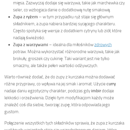
mięsa. Zazwyczaj dodaje się warzywa, takie jak marchewka czy
seler, co wzbogaca danie o dodatkową nutę smakową.
Zupa z ryżem
– w tym przypadku ryż staje się głównym
składnikiem, a zupa nabiera bardziej sycącego charakteru.
Często spotyka się wersje z dodatkiem cytryny lub ziół, które
nadają świeżości.
Zupa z warzywami
– idealna dla miłośników
zdrowych
potraw. Można wykorzystać różnorodne warzywa, takie jak
brokuły, groszek czy cukinię. Taki wariant jest nie tylko
smaczny, ale także pełen wartości odżywczych.
Warto również dodać, że do zupy z kurczaka można dodawać
różne przyprawy, co wpływa na jej smak i aromat. Użycie
curry
nadaje daniu egzotyczny charakter, podczas gdy
imbir
dodaje
lekkości i orzeźwienia. Dzięki tym modyfikacjom każdy może
znaleźć coś dla siebie, tworząc zupę, która odpowiada jego
gustom.
Połączenie wszystkich tych składników sprawia, że zupa z kurczaka
w różnych wariantach staje się wszechstronnym daniem, które