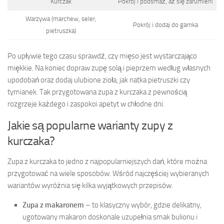
Kurczak
Pokrój i podsmaż, aż się zarumieni
Warzywa (marchew, seler,
Pokrój i dodaj do garnka
pietruszka)
Po upływie tego czasu sprawdź, czy mięso jest wystarczająco
miękkie. Na koniec dopraw zupę solą i pieprzem według własnych
upodobań oraz dodaj ulubione zioła, jak natka pietruszki czy
tymianek. Tak przygotowana zupa z kurczaka z pewnością
rozgrzeje każdego i zaspokoi apetyt w chłodne dni.
Jakie są popularne warianty zupy z
kurczaka?
Zupa z kurczaka to jedno z najpopularniejszych dań, które można
przygotować na wiele sposobów. Wśród najczęściej wybieranych
wariantów wyróżnia się kilka wyjątkowych przepisów.
Zupa z makaronem
– to klasyczny wybór, gdzie delikatny,
ugotowany makaron doskonale uzupełnia smak bulionu i