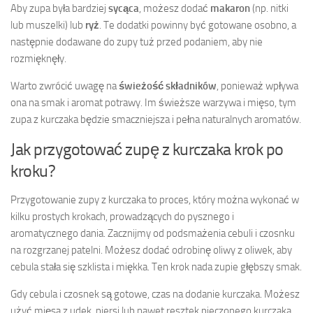
Aby zupa była bardziej
sycąca
, możesz dodać
makaron
(np. nitki
lub muszelki) lub
ryż
. Te dodatki powinny być gotowane osobno, a
następnie dodawane do zupy tuż przed podaniem, aby nie
rozmięknęły.
Warto zwrócić uwagę na
świeżość składników
, ponieważ wpływa
ona na smak i aromat potrawy. Im świeższe warzywa i mięso, tym
zupa z kurczaka będzie smaczniejsza i pełna naturalnych aromatów.
Jak przygotować zupę z kurczaka krok po
kroku?
Przygotowanie zupy z kurczaka to proces, który można wykonać w
kilku prostych krokach, prowadzących do pysznego i
aromatycznego dania. Zacznijmy od podsmażenia cebuli i czosnku
na rozgrzanej patelni. Możesz dodać odrobinę oliwy z oliwek, aby
cebula stała się szklista i miękka. Ten krok nada zupie głębszy smak.
Gdy cebula i czosnek są gotowe, czas na dodanie kurczaka. Możesz
użyć mięsa z udek, piersi lub nawet resztek pieczonego kurczaka.